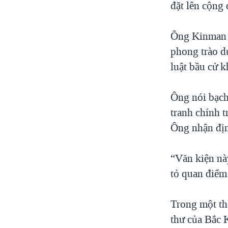
đặt lên cộn
Ông Kinman C
phong trào d
luật bầu cử k
Ông nói bạch
tranh chính t
Ông nhận đị
“Văn kiện nà
tỏ quan điểm
Trong một th
thư của Bắc 