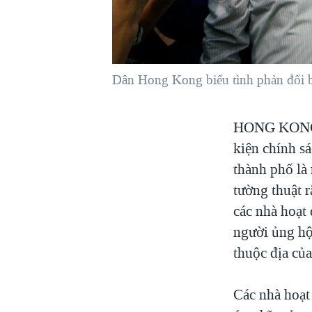
VIỆT NAM
NGƯ DÂN VIỆT VÀ LÀN SÓNG
TRỘM HẢI SÂM
Dân Hong Kong biểu tình phản đối b
BÊN KIA QUỐC LỘ: TIẾNG VỌNG
TỪ NÔNG THÔN MỸ
QUAN HỆ VIỆT MỸ
HONG KO
kiện chính s
thành phố là
tường thuật 
các nhà hoạt
người ủng hộ 
thuộc địa củ
Các nhà hoạt