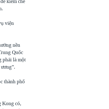
 để kiềm chế
n.
vụ viện
 hưởng nền
i Trung Quốc
 phải là một
g ương”.
ọc thành phố
g Kong có,