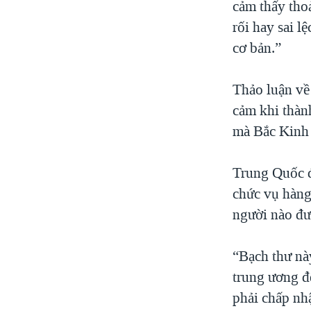
cảm thấy tho
rối hay sai l
cơ bản.”
Thảo luận về
cảm khi thàn
mà Bắc Kinh
Trung Quốc đ
chức vụ hàng
người nào đượ
“Bạch thư nà
trung ương đ
phải chấp nh