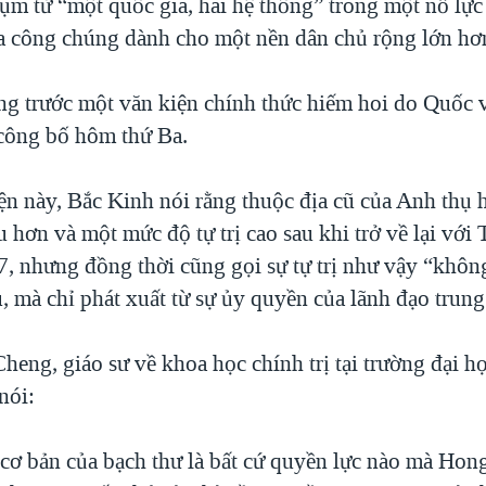
cụm từ “một quốc gia, hai hệ thống” trong một nỗ lực
a công chúng dành cho một nền dân chủ rộng lớn hơ
ng trước một văn kiện chính thức hiếm hoi do Quốc 
công bố hôm thứ Ba.
ện này, Bắc Kinh nói rằng thuộc địa cũ của Anh thụ
 hơn và một mức độ tự trị cao sau khi trở về lại vớ
, nhưng đồng thời cũng gọi sự tự trị như vậy “không
, mà chỉ phát xuất từ sự ủy quyền của lãnh đạo trun
heng, giáo sư về khoa học chính trị tại trường đại h
nói:
cơ bản của bạch thư là bất cứ quyền lực nào mà Hon