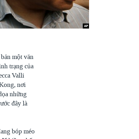
 bản một văn
nh trạng của
cca Valli
 Kong, nơi
 dọa những
rước đây là
đang bóp méo