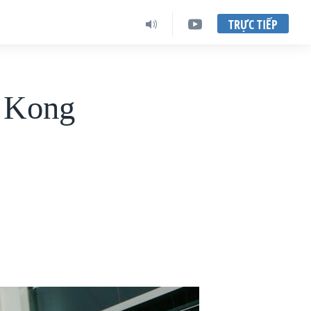
TRỰC TIẾP
g Kong