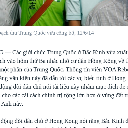
ạch thư Trung Quốc vừa công bố, 11/6/14
NG —
Các giới chức Trung Quốc ở Bắc Kinh vừa xuất
ách vào hôm thứ Ba nhắc nhở cư dân Hồng Kông về tì
 một phần của Trung Quốc. Thông tín viên VOA Rebe
rằng văn kiện này đã dẫn tới các vụ biểu tình ở Hong
 động đòi dân chủ nói tài liệu này nhắm mục đích đe
cho các cải cách chính trị rộng lớn hơn ở vùng đất t
a Anh này.
 động đòi dân chủ ở Hong Kong nói rằng Bắc Kinh 