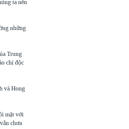
húng ta nên
ưởng những
của Trung
áo chí độc
nh và Hong
ối mặt với
 vẫn chưa