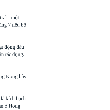
ral - một
áng 7 nếu bộ
oạt động đấu
ản tác dụng.
ong Kong bày
đả kích bạch
 án ở Hong