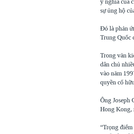
ý nghĩa của 
sự ủng hộ củ
Ðó là phản ứ
Trung Quốc 
Trong văn ki
dân chủ nhiều
vào năm 1997
quyền cố hữu
Ông Joseph C
Hong Kong, 
“Trọng điểm 