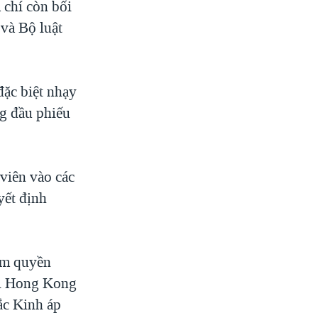
 chí còn bối
 và Bộ luật
đặc biệt nhạy
ng đầu phiếu
viên vào các
yết định
cầm quyền
ời Hong Kong
ắc Kinh áp