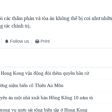
i các thẩm phán và tòa án không thể bị coi như nhữ
 tác chính trị.
Follow us
Print
u Hong Kong vận động đòi thêm quyền bầu cử
ởng niệm biến cố Thiên An Môn
yên án một nhà xuất bản Hồng Kông 10 năm tù
t trong vụ mưu sát tổng biên tập ở Hong Kong