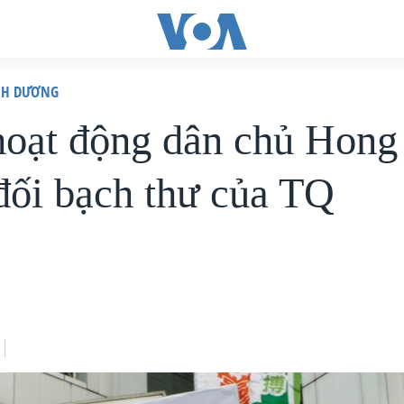
ÌNH DƯƠNG
hoạt động dân chủ Hon
đối bạch thư của TQ