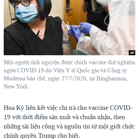
TẠI
VIDEO
"Tìm"
NGƯỜI VIỆT HẢI NGOẠI
HÀNH TRÌNH BẦU CỬ 2024
NGHE
ĐỜI SỐNG
MỘT NĂM CHIẾN TRANH TẠI DẢI GAZA
KINH TẾ
MẠNG XÃ HỘI
GIẢI MÃ VÀNH ĐAI & CON ĐƯỜNG
KHOA HỌC
NGÀY TỊ NẠN THẾ GIỚI
SỨC KHOẺ
TRỊNH VĨNH BÌNH - NGƯỜI HẠ 'BÊN THẮNG CUỘC'
Một người tình nguyện được chích vaccine thử nghiệm
Ngôn ngữ khác
VĂN HOÁ
GROUND ZERO – XƯA VÀ NAY
ngừa COVID-19 do Viện Y tế Quốc gia và Công ty
THỂ THAO
Moderna bào chế, ngày 27/7/2020, tại Binghamton,
CHI PHÍ CHIẾN TRANH AFGHANISTAN
GIÁO DỤC
New York.
CÁC GIÁ TRỊ CỘNG HÒA Ở VIỆT NAM
THƯỢNG ĐỈNH TRUMP-KIM TẠI VIỆT NAM
Hoa Kỳ liên kết việc chi trả cho vaccine COVID-
TRỊNH VĨNH BÌNH VS. CHÍNH PHỦ VIỆT NAM
19 với thời điểm sản xuất và chuẩn nhận, theo
NGƯ DÂN VIỆT VÀ LÀN SÓNG TRỘM HẢI SÂM
những tài liệu công và nguồn tin từ một giới chức
chính quyền Trump cho biết.
BÊN KIA QUỐC LỘ: TIẾNG VỌNG TỪ NÔNG THÔN MỸ