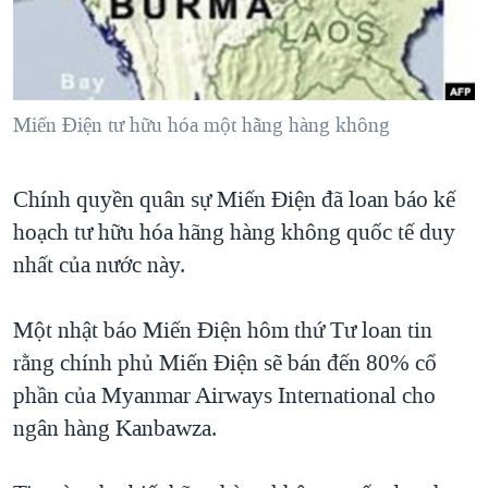
TẠI
VIDEO
"Tìm"
NGƯỜI VIỆT HẢI NGOẠI
HÀNH TRÌNH BẦU CỬ 2024
NGHE
ĐỜI SỐNG
MỘT NĂM CHIẾN TRANH TẠI DẢI GAZA
KINH TẾ
MẠNG XÃ HỘI
Miến Điện tư hữu hóa một hãng hàng không
GIẢI MÃ VÀNH ĐAI & CON ĐƯỜNG
KHOA HỌC
NGÀY TỊ NẠN THẾ GIỚI
SỨC KHOẺ
Chính quyền quân sự Miến Điện đã loan báo kế
TRỊNH VĨNH BÌNH - NGƯỜI HẠ 'BÊN THẮNG CUỘC'
Ngôn ngữ khác
VĂN HOÁ
hoạch tư hữu hóa hãng hàng không quốc tế duy
GROUND ZERO – XƯA VÀ NAY
THỂ THAO
nhất của nước này.
CHI PHÍ CHIẾN TRANH AFGHANISTAN
GIÁO DỤC
CÁC GIÁ TRỊ CỘNG HÒA Ở VIỆT NAM
Một nhật báo Miến Điện hôm thứ Tư loan tin
rằng chính phủ Miến Điện sẽ bán đến 80% cổ
THƯỢNG ĐỈNH TRUMP-KIM TẠI VIỆT NAM
phần của Myanmar Airways International cho
TRỊNH VĨNH BÌNH VS. CHÍNH PHỦ VIỆT NAM
ngân hàng Kanbawza.
NGƯ DÂN VIỆT VÀ LÀN SÓNG TRỘM HẢI SÂM
BÊN KIA QUỐC LỘ: TIẾNG VỌNG TỪ NÔNG THÔN MỸ