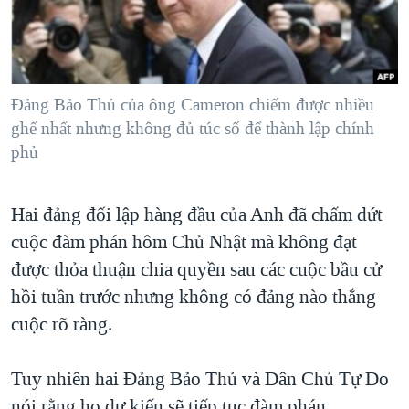
TẠI
VIDEO
"Tìm"
NGƯỜI VIỆT HẢI NGOẠI
HÀNH TRÌNH BẦU CỬ 2024
NGHE
ĐỜI SỐNG
MỘT NĂM CHIẾN TRANH TẠI DẢI GAZA
KINH TẾ
MẠNG XÃ HỘI
Đảng Bảo Thủ của ông Cameron chiếm được nhiều
GIẢI MÃ VÀNH ĐAI & CON ĐƯỜNG
KHOA HỌC
ghế nhất nhưng không đủ túc số để thành lập chính
NGÀY TỊ NẠN THẾ GIỚI
phủ
SỨC KHOẺ
TRỊNH VĨNH BÌNH - NGƯỜI HẠ 'BÊN THẮNG CUỘC'
Ngôn ngữ khác
VĂN HOÁ
GROUND ZERO – XƯA VÀ NAY
Hai đảng đối lập hàng đầu của Anh đã chấm dứt
THỂ THAO
CHI PHÍ CHIẾN TRANH AFGHANISTAN
cuộc đàm phán hôm Chủ Nhật mà không đạt
GIÁO DỤC
được thỏa thuận chia quyền sau các cuộc bầu cử
CÁC GIÁ TRỊ CỘNG HÒA Ở VIỆT NAM
hồi tuần trước nhưng không có đảng nào thắng
THƯỢNG ĐỈNH TRUMP-KIM TẠI VIỆT NAM
cuộc rõ ràng.
TRỊNH VĨNH BÌNH VS. CHÍNH PHỦ VIỆT NAM
NGƯ DÂN VIỆT VÀ LÀN SÓNG TRỘM HẢI SÂM
Tuy nhiên hai Đảng Bảo Thủ và Dân Chủ Tự Do
BÊN KIA QUỐC LỘ: TIẾNG VỌNG TỪ NÔNG THÔN MỸ
nói rằng họ dự kiến sẽ tiếp tục đàm phán.