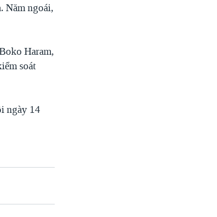
a. Năm ngoái,
a Boko Haram,
kiểm soát
ội ngày 14