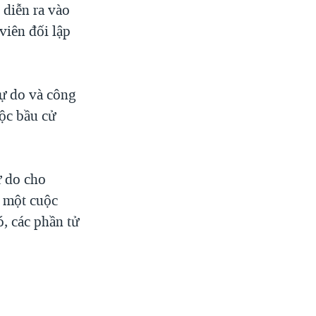
 diễn ra vào
viên đối lập
tự do và công
ộc bầu cử
ự do cho
g một cuộc
, các phần tử