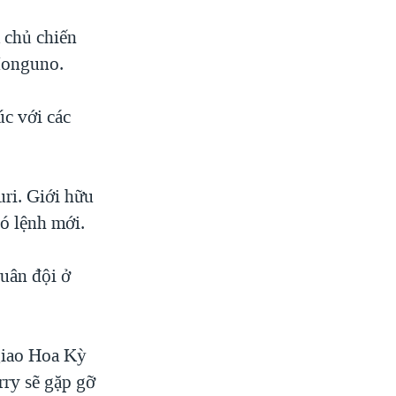
 chủ chiến
Monguno.
úc với các
ri. Giới hữu
ó lệnh mới.
uân đội ở
 giao Hoa Kỳ
rry sẽ gặp gỡ