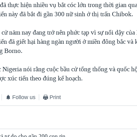
ã thực hiện nhiều vụ bắt cóc lớn trong thời gian qu
ến này đã bắt đi gần 300 nữ sinh ở thị trấn Chibok.
 cử năm nay đang trở nên phức tạp vì sự nổi dậy củ
ến đã giết hại hàng ngàn người ở miền đông bắc và 
g Borno.
c Nigeria nói rằng cuộc bầu cử tổng thống và quốc h
ược xúc tiến theo đúng kế hoạch.
Follow us
Print
ả tự do cho gần 200 con tin