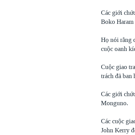
VIỆT NAM
Các giới chứ
NGƯ DÂN VIỆT VÀ LÀN SÓNG
Boko Haram ở
TRỘM HẢI SÂM
BÊN KIA QUỐC LỘ: TIẾNG VỌNG
Họ nói rằng 
TỪ NÔNG THÔN MỸ
cuộc oanh kí
QUAN HỆ VIỆT MỸ
Cuộc giao tr
trách đã ban
Các giới chứ
Monguno.
Các cuộc gia
John Kerry đ