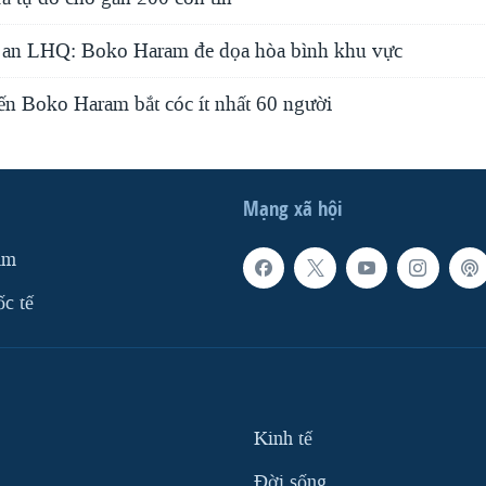
 an LHQ: Boko Haram đe dọa hòa bình khu vực
n Boko Haram bắt cóc ít nhất 60 người
Mạng xã hội
am
ốc tế
Kinh tế
Ðời sống