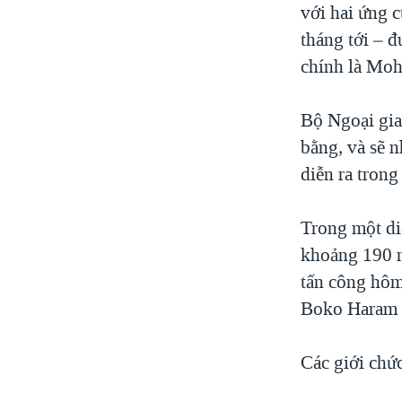
với hai ứng c
tháng tới – 
chính là Mo
Bộ Ngoại gia
bằng, và sẽ 
diễn ra trong
Trong một di
khoảng 190 n
tấn công hôm
Boko Haram đ
Các giới chức