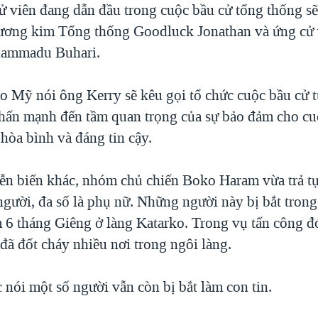
ử viên đang dẫn đầu trong cuộc bầu cử tổng thống sẽ
đương kim Tổng thống Goodluck Jonathan và ứng cử 
hammadu Buhari.
o Mỹ nói ông Kerry sẽ kêu gọi tổ chức cuộc bầu cử 
nhấn mạnh đến tầm quan trọng của sự bảo đảm cho cu
 hòa bình và đáng tin cậy.
ễn biến khác, nhóm chủ chiến Boko Haram vừa trả t
gười, đa số là phụ nữ. Những người này bị bắt tron
 6 tháng Giêng ở làng Katarko. Trong vụ tấn công đó
ã đốt cháy nhiều nơi trong ngôi làng.
 nói một số người vẫn còn bị bắt làm con tin.