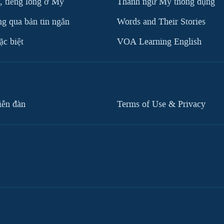
, tiếng lóng ở Mỹ
Thành ngữ Mỹ thông dụng
g qua bản tin ngắn
Words and Their Stories
c biệt
VOA Learning English
iễn đàn
Terms of Use & Privacy