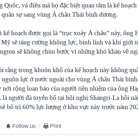
g Quốc, và điều mà họ đặc biệt quan tâm là kế hoạch 
à quân sự sang vùng Á châu Thái bình dương.
ới kế hoạch được gọi là “trục xoáy Á châu” này, ông 
i Mỹ sẽ tăng cường không lực, binh lính và khí giới 
ngton sẽ không chùn bước vì những khó khăn về ngâ
i rằng trong khuôn khổ của kế hoạch này không qu
nguồn lực ở nước ngoài cho vùng Á châu Thái bình
 nới rộng loan báo của người tiền nhiệm của ông Ha
, là người đã tuyên bố tại hội nghị Shangri-La hồi n
sẽ bố trí 60% lực lượng ở khu vực này trước năm 20
Follow us
Print