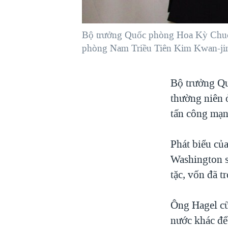
VIỆT NAM
NGƯ DÂN VIỆT VÀ LÀN SÓNG
Bộ trưởng Quốc phòng Hoa Kỳ Chuck 
TRỘM HẢI SÂM
phòng Nam Triều Tiên Kim Kwan-jin,
BÊN KIA QUỐC LỘ: TIẾNG VỌNG
TỪ NÔNG THÔN MỸ
Bộ trưởng Q
QUAN HỆ VIỆT MỸ
thường niên 
tấn công mạn
Phát biểu củ
Washington sẽ
tặc, vốn đã 
Ông Hagel cũ
nước khác để