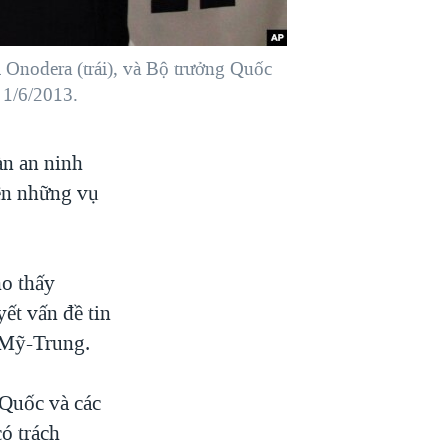
Onodera (trái), và Bộ trưởng Quốc
 1/6/2013.
n an ninh
ện những vụ
ho thấy
yết vấn đề tin
 Mỹ-Trung.
 Quốc và các
ó trách