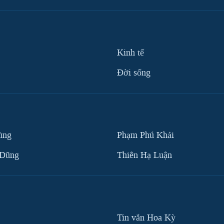
Kinh tế
Ðời sống
ùng
Phạm Phú Khải
 Dũng
Thiên Hạ Luận
Tin vắn Hoa Kỳ