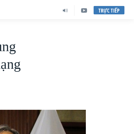
TRỰC TIẾP
ung
mạng