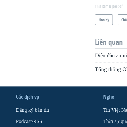
This item is part of
Hoa Kỳ
Châ
Liên quan
Diễn đàn an n
Tổng thống Ob
Các dịch vụ
Nghe
Ðăng ký bản tin
Tin Việt N
Podcast/RSS
Thời sự qu