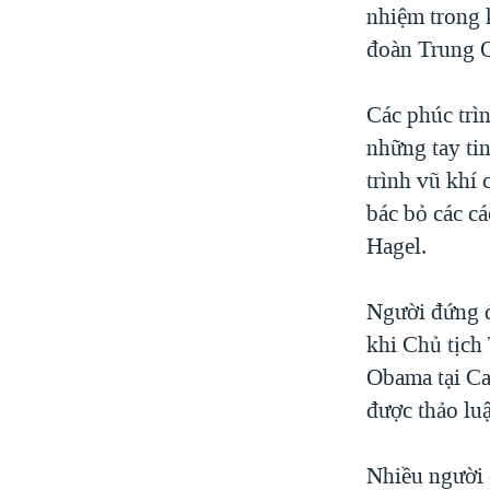
nhiệm trong 
đoàn Trung Q
Các phúc trì
những tay ti
trình vũ khí
bác bỏ các c
Hagel.
Người đứng đ
khi Chủ tịc
Obama tại Ca
được thảo lu
Nhiều người 