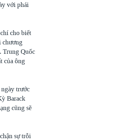
ày với phái
chí cho biết
i chương
c. Trung Quốc
ất của ông
 ngày trước
Kỳ Barack
mạng cũng sẽ
chận sự trỗi