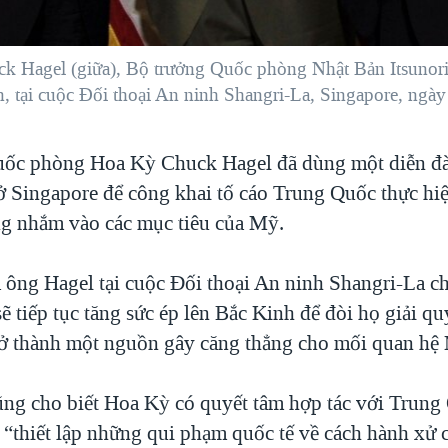
Hagel (giữa), Bộ trưởng Quốc phòng Nhật Bản Itsunori 
 tại cuộc Đối thoại An ninh Shangri-La, Singapore, ngày
uốc phòng Hoa Kỳ Chuck Hagel đã dùng một diễn đà
ở Singapore để công khai tố cáo Trung Quốc thực hi
g nhắm vào các mục tiêu của Mỹ.
a ông Hagel tại cuộc Đối thoại An ninh Shangri-La c
 tiếp tục tăng sức ép lên Bắc Kinh để đòi họ giải qu
trở thành một nguồn gây căng thẳng cho mối quan hệ
ng cho biết Hoa Kỳ có quyết tâm hợp tác với Trung
 “thiết lập những qui phạm quốc tế về cách hành xử c