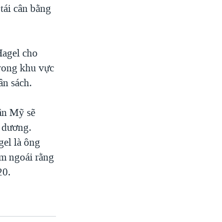
tái cân bằng
Hagel cho
trong khu vực
n sách.
ân Mỹ sẽ
 dương.
gel là ông
ăm ngoái rằng
20.