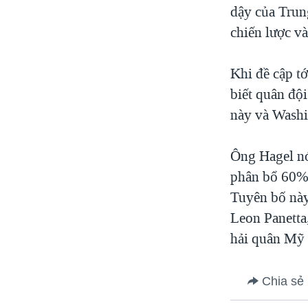
dậy của Trun
chiến lược v
Khi đề cập t
biết quân độ
này và Washi
Ông Hagel nó
phân bổ 60% 
Tuyên bố này
Leon Panetta
hải quân Mỹ 
Chia sẻ