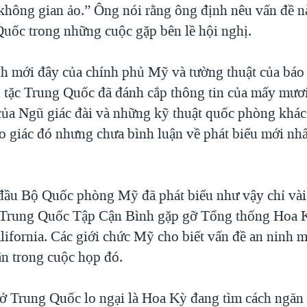
không gian ảo.” Ông nói rằng ông định nêu vấn đề n
uốc trong những cuộc gặp bên lề hội nghị.
nh mới đây của chính phủ Mỹ và tường thuật của báo 
n tặc Trung Quốc đã đánh cắp thông tin của mấy mươ
 của Ngũ giác đài và những kỹ thuật quốc phòng khá
áo giác đó nhưng chưa bình luận về phát biểu mới nh
ầu Bộ Quốc phòng Mỹ đã phát biểu như vậy chỉ vài
h Trung Quốc Tập Cận Bình gặp gỡ Tổng thống Hoa 
lifornia. Các giới chức Mỹ cho biết vấn đề an ninh 
ận trong cuộc họp đó.
ở Trung Quốc lo ngại là Hoa Kỳ đang tìm cách ngăn 