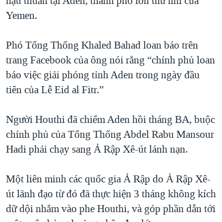
hậu thuẫn tại Aden, thành phố lớn thứ nhì của
QUAN HỆ VIỆT MỸ
Yemen.
Phó Tổng Thống Khaled Bahad loan báo trên
trang Facebook của ông nói rằng “chính phủ loan
báo việc giải phóng tỉnh Aden trong ngày đầu
tiên của Lễ Eid al Fitr.”
Người Houthi đã chiếm Aden hồi tháng BA, buộc
chính phủ của Tổng Thống Abdel Rabu Mansour
Hadi phải chạy sang Ả Rập Xê-út lánh nạn.
Một liên minh các quốc gia Ả Rập do Ả Rập Xê-
út lãnh đạo từ đó đã thực hiện 3 tháng không kích
dữ dội nhắm vào phe Houthi, và góp phần dẫn tới