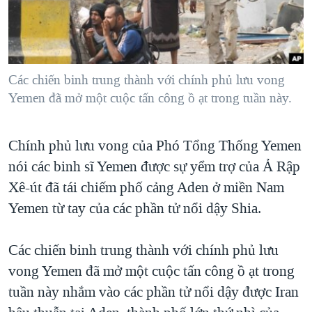
TẠI
VIDEO
"Tìm"
NGƯỜI VIỆT HẢI NGOẠI
HÀNH TRÌNH BẦU CỬ 2024
NGHE
ĐỜI SỐNG
MỘT NĂM CHIẾN TRANH TẠI DẢI GAZA
KINH TẾ
MẠNG XÃ HỘI
Các chiến binh trung thành với chính phủ lưu vong
GIẢI MÃ VÀNH ĐAI & CON ĐƯỜNG
KHOA HỌC
Yemen đã mở một cuộc tấn công ồ ạt trong tuần này.
NGÀY TỊ NẠN THẾ GIỚI
SỨC KHOẺ
TRỊNH VĨNH BÌNH - NGƯỜI HẠ 'BÊN THẮNG CUỘC'
Ngôn ngữ khác
VĂN HOÁ
Chính phủ lưu vong của Phó Tổng Thống Yemen
GROUND ZERO – XƯA VÀ NAY
nói các binh sĩ Yemen được sự yểm trợ của Ả Rập
THỂ THAO
CHI PHÍ CHIẾN TRANH AFGHANISTAN
Xê-út đã tái chiếm phố cảng Aden ở miền Nam
GIÁO DỤC
CÁC GIÁ TRỊ CỘNG HÒA Ở VIỆT NAM
Yemen từ tay của các phần tử nổi dậy Shia.
THƯỢNG ĐỈNH TRUMP-KIM TẠI VIỆT NAM
Các chiến binh trung thành với chính phủ lưu
TRỊNH VĨNH BÌNH VS. CHÍNH PHỦ VIỆT NAM
vong Yemen đã mở một cuộc tấn công ồ ạt trong
NGƯ DÂN VIỆT VÀ LÀN SÓNG TRỘM HẢI SÂM
tuần này nhắm vào các phần tử nổi dậy được Iran
BÊN KIA QUỐC LỘ: TIẾNG VỌNG TỪ NÔNG THÔN MỸ