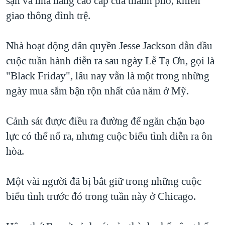
sạn và nhà hàng cao cấp của thành phố, khiến
QUAN HỆ VIỆT MỸ
giao thông đình trệ.
Nhà hoạt động dân quyền Jesse Jackson dẫn đầu
cuộc tuần hành diễn ra sau ngày Lễ Tạ Ơn, gọi là
"Black Friday", lâu nay vẫn là một trong những
ngày mua sắm bận rộn nhất của năm ở Mỹ.
Cảnh sát được điều ra đường để ngăn chặn bạo
lực có thể nổ ra, nhưng cuộc biểu tình diễn ra ôn
hòa.
Một vài người đã bị bắt giữ trong những cuộc
biểu tình trước đó trong tuần này ở Chicago.