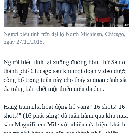
TẠI
VIDEO
"Tìm"
NGƯỜI VIỆT HẢI NGOẠI
HÀNH TRÌNH BẦU CỬ 2024
NGHE
ĐỜI SỐNG
MỘT NĂM CHIẾN TRANH TẠI DẢI GAZA
KINH TẾ
MẠNG XÃ HỘI
Người biểu tình trên đại lộ North Michigan, Chicago,
GIẢI MÃ VÀNH ĐAI & CON ĐƯỜNG
KHOA HỌC
ngày 27/11/2015.
NGÀY TỊ NẠN THẾ GIỚI
SỨC KHOẺ
TRỊNH VĨNH BÌNH - NGƯỜI HẠ 'BÊN THẮNG CUỘC'
Ngôn ngữ khác
VĂN HOÁ
Người biểu tình lại xuống đường hôm thứ Sáu ở
GROUND ZERO – XƯA VÀ NAY
thành phố Chicago sau khi một đoạn video được
THỂ THAO
CHI PHÍ CHIẾN TRANH AFGHANISTAN
công bố trong tuần này cho thấy sĩ quan cảnh sát
GIÁO DỤC
CÁC GIÁ TRỊ CỘNG HÒA Ở VIỆT NAM
da trắng bắn chết một thiếu niên da đen.
THƯỢNG ĐỈNH TRUMP-KIM TẠI VIỆT NAM
Hàng trăm nhà hoạt động hô vang "16 shots! 16
TRỊNH VĨNH BÌNH VS. CHÍNH PHỦ VIỆT NAM
shots!" (16 phát súng) đã tuần hành qua khu mua
NGƯ DÂN VIỆT VÀ LÀN SÓNG TRỘM HẢI SÂM
sắm Magnificent Mile với nhiều cửa hiệu, khách
BÊN KIA QUỐC LỘ: TIẾNG VỌNG TỪ NÔNG THÔN MỸ