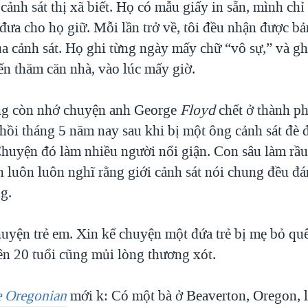
cảnh sát thị xã biết. Họ có mẫu giấy in sẵn, mình chỉ 
 đưa cho họ giữ. Mỗi lần trở về, tôi đều nhận được b
ủa cảnh sát. Họ ghi từng ngày mấy chữ “vô sự,” và gh
ến thăm căn nhà, vào lúc mấy giờ.
ng còn nhớ chuyện anh George
Floyd
chết ở thành p
hồi tháng 5 năm nay sau khi bị một ông cảnh sát đè đ
Chuyện đó làm nhiều người nổi giận. Con sâu làm rầu
n luôn luôn nghĩ rằng giới cảnh sát nói chung đều đ
g.
chuyện trẻ em. Xin kể chuyện một đứa trẻ bị mẹ bỏ qu
rên 20 tuổi cũng mủi lòng thương xót.
 Oregonian
mới k: Có một bà ở Beaverton, Oregon, lá