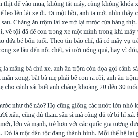
ệm thịt để vào mua, không tắt máy, cũng không khóa 
ế leo lên lái xe đi. Đi một hồi, anh ta mới nhìn thấy
 sau. Chàng ăn trộm lái xe trở lại trước cửa hàng thị
i, về tội đã để con trong xe một mình trong khi máy 
 đứa bé bốn tuổi. Theo tin báo chí, đã có mấy vụ tr
ong xe lâu đến nỗi chết, vì trời nóng quá, hay vì đói,
la mắng bà chủ xe, anh ăn trộm còn dọa gọi cảnh sát
mắn xong, bắt bà mẹ phải bế con ra rồi, anh ăn trộm 
mẹ cho cảnh sát biết anh chàng khoảng 20 đến 30 tuổi
ước như thế nào? Họ cũng giống các nước lớn nhỏ 
ười xấu, cũng đủ tham sân si mà cũng đủ từ bi hỉ xả.
 mới, lớn và mạnh, trẻ hơn với các quốc gia tương đ
. Đó là một dân tộc đang thành hình. Mỗi thế hệ lại