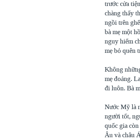
trước cửa ti
chàng thấy th
ngồi trên ghế
bà mẹ một hồ
nguy hiểm cho
mẹ bỏ quên tr
Không những 
mẹ đoảng. La 
đi luôn. Bà 
Nước Mỹ là n
người tốt, ng
quốc gia còn
Âu và châu Á