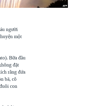
áu người
 chuyện một
to). Bữa đầu
 không đặt
hích rằng đứa
n bã, cô
 đuôi con