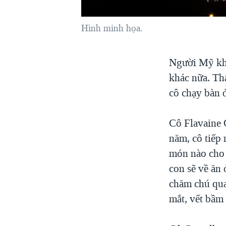
VIỆT NAM
Hình minh họa.
NGƯ DÂN VIỆT VÀ LÀN SÓNG
TRỘM HẢI SÂM
BÊN KIA QUỐC LỘ: TIẾNG VỌNG
Người Mỹ kh
TỪ NÔNG THÔN MỸ
khác nữa. Th
QUAN HỆ VIỆT MỸ
cô chạy bàn ở
Cô Flavaine 
năm, cô tiếp
món nào cho m
con sẽ về ăn
chăm chú quan
mắt, vết bầm 