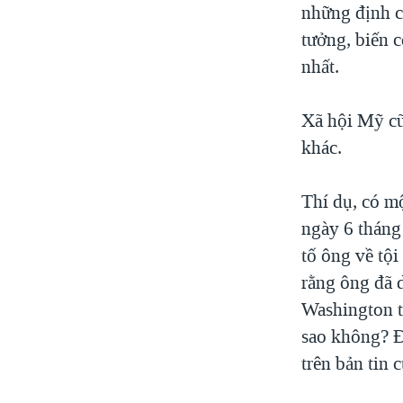
những định c
tưởng, biến 
nhất.
Xã hội Mỹ cũ
khác.
Thí dụ, có m
ngày 6 tháng
tố ông về tộ
rằng ông đã 
Washington th
sao không? Đ
trên bản tin 