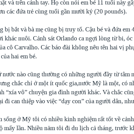
ặt và trên cánh tay. Họ còn nói em bé 11 tuổi này gầ
ơn các đứa trẻ cùng tuổi gần mười ký (20 pounds).
 bị bắt và bà mẹ cũng bị truy tố. Cậu bé và đứa em 
i khác nuôi. Cảnh sát Orlando ca ngợi lòng từ bi, óc
của cô Carvalho. Các báo đài không nêu tên hai vị p
 của hai em bé.
cứ nước nào cũng thường có những người đầy từ tâm 
ưng chắc chỉ ở một ít quốc gia,nước Mỹ là một, có 
nh “xía vô” chuyện gia đình người khác. Và chắc cũng
ại đi can thiệp vào việc “dạy con” của người dân, nh
sống ở Mỹ tôi có nhiều kinh nghiệm rất tốt về cảnh 
lộ mấy lần. Nhiều năm tôi đi du lịch cả tháng, trước kh