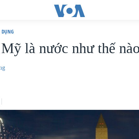
N DỤNG
Mỹ là nước như thế nà
ng