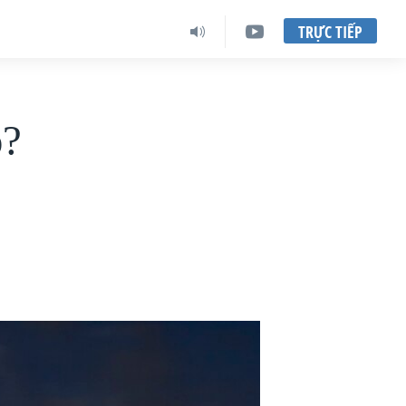
TRỰC TIẾP
o?