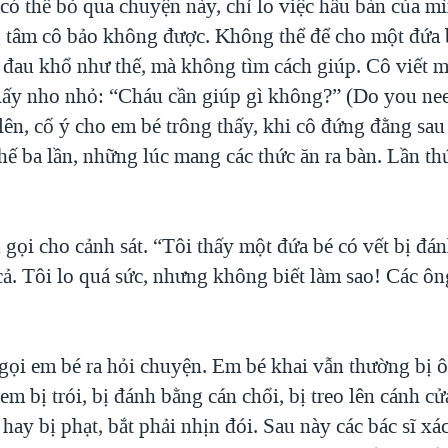
có thể bỏ qua chuyện này, chỉ lo việc hầu bàn của mì
tâm cô bảo không được. Không thể để cho một đứa b
g đau khổ như thế, mà không tìm cách giúp. Cô viết 
giấy nho nhỏ: “Cháu cần giúp gì không?” (Do you ne
lên, cố ý cho em bé trông thấy, khi cô đứng đằng sa
hế ba lần, những lúc mang các thức ăn ra bàn. Lần th
 gọi cho cảnh sát. “Tôi thấy một đứa bé có vết bị đá
ả. Tôi lo quá sức, nhưng không biết làm sao! Các ôn
”
, gọi em bé ra hỏi chuyện. Em bé khai vẫn thường bị 
em bị trói, bị đánh bằng cán chổi, bị treo lên cánh cử
hay bị phạt, bắt phải nhịn đói. Sau này các bác sĩ xá