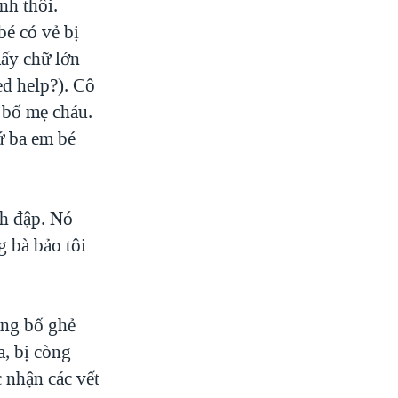
nh thôi.
é có vẻ bị
mấy chữ lớn
ed help?). Cô
u bố mẹ cháu.
ứ ba em bé
nh đập. Nó
g bà bảo tôi
ông bố ghẻ
a, bị còng
c nhận các vết