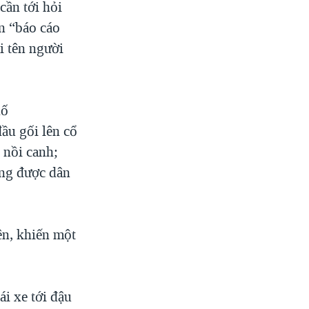
cần tới hỏi
ản “báo cáo
i tên người
hố
ầu gối lên cổ
 nồi canh;
áng được dân
ên, khiến một
i xe tới đậu