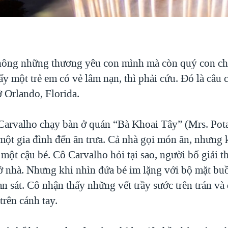
ông những thương yêu con mình mà còn quý con ch
ấy một trẻ em có vẻ lâm nạn, thì phải cứu. Đó là câu
 Orlando, Florida.
Carvalho chạy bàn ở quán “Bà Khoai Tây” (Mrs. Pota
 một gia đình đến ăn trưa. Cả nhà gọi món ăn, nhưng
ột cậu bé. Cô Carvalho hỏi tại sao, người bố giải t
 ở nhà. Nhưng khi nhìn đứa bé im lặng với bộ mặt buồ
 sát. Cô nhận thấy những vết trầy sước trên trán và
trên cánh tay.