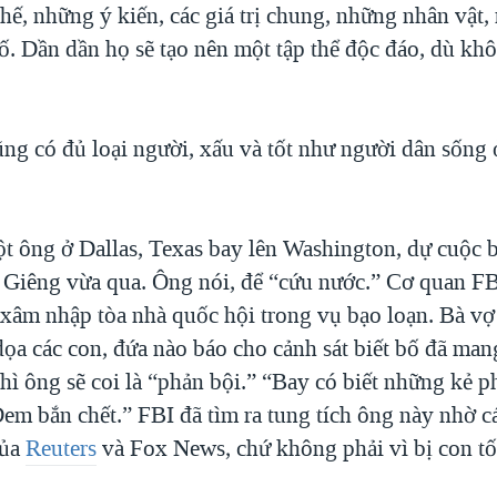
hế, những ý kiến, các giá trị chung, những nhân vật,
cố. Dần dần họ sẽ tạo nên một tập thể độc đáo, dù kh
ng có đủ loại người, xấu và tốt như người dân sống 
ột ông ở Dallas, Texas bay lên Washington, dự cuộc b
 Giêng vừa qua. Ông nói, để “cứu nước.” Cơ quan FBI
i xâm nhập tòa nhà quốc hội trong vụ bạo loạn. Bà vợ
dọa các con, đứa nào báo cho cảnh sát biết bố đã man
ì ông sẽ coi là “phản bội.” “Bay có biết những kẻ ph
em bắn chết.” FBI đã tìm ra tung tích ông này nhờ c
của
Reuters
và Fox News, chứ không phải vì bị con tố