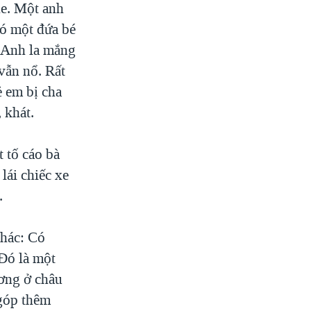
xe. Một anh
 có một đứa bé
t. Anh la mắng
vẫn nổ. Rất
ẻ em bị cha
 khát.
 tố cáo bà
lái chiếc xe
.
khác: Có
 Đó là một
ương ở châu
 góp thêm