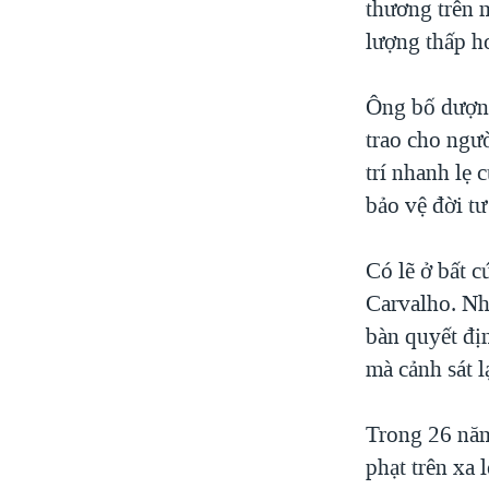
thương trên m
lượng thấp h
Ông bố dượng
trao cho ngườ
trí nhanh lẹ 
bảo vệ đời tư
Có lẽ ở bất 
Carvalho. Nh
bàn quyết đị
mà cảnh sát l
Trong 26 năm 
phạt trên xa 