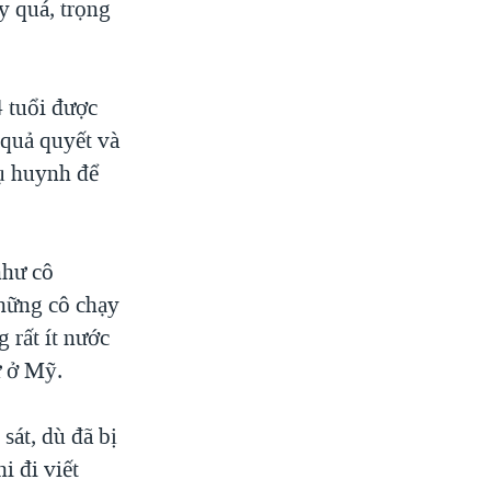
y quá, trọng
4 tuổi được
 quả quyết và
hụ huynh để
như cô
những cô chạy
 rất ít nước
ư ở Mỹ.
sát, dù đã bị
i đi viết