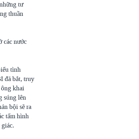
 những tư
ông thuần
ở các nước
iểu tình
 đã bắt, truy
 ông khai
g súng lên
ản bội sẽ ra
ác tấm hình
 giác.