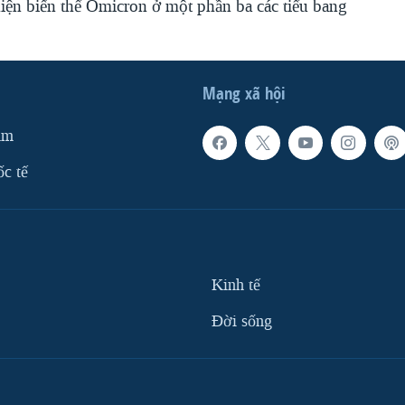
iện biến thể Omicron ở một phần ba các tiểu bang
Mạng xã hội
am
ốc tế
Kinh tế
Ðời sống