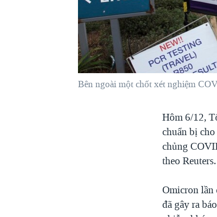
VIỆT NAM
NGƯ DÂN VIỆT VÀ LÀN SÓNG
TRỘM HẢI SÂM
BÊN KIA QUỐC LỘ: TIẾNG VỌNG
TỪ NÔNG THÔN MỸ
QUAN HỆ VIỆT MỸ
Bên ngoài một chốt xét nghiệm COV
Hôm 6/12, T
chuẩn bị cho
chủng COVID-
theo Reuters.
Omicron lần 
đã gây ra báo