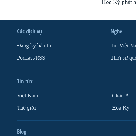
Hoa Kỳ phát h
Các dịch vụ
Nghe
Ðăng ký bản tin
Tin Việt N
Podcast/RSS
Thời sự qu
Tin tức
Việt Nam
Châu Á
Thế giới
Hoa Kỳ
Blog