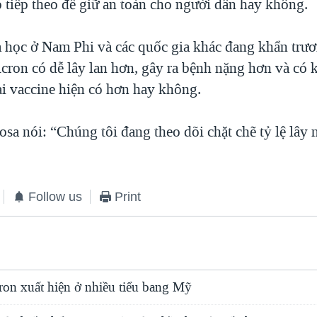
p tiếp theo để giữ an toàn cho người dân hay không.
 học ở Nam Phi và các quốc gia khác đang khẩn trươ
cron có dễ lây lan hơn, gây ra bệnh nặng hơn và có 
ại vaccine hiện có hơn hay không.
a nói: “Chúng tôi đang theo dõi chặt chẽ tỷ lệ lây 
Follow us
Print
ron xuất hiện ở nhiều tiểu bang Mỹ