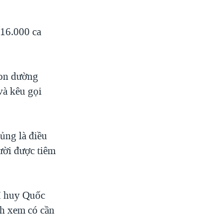
 16.000 ca
ron dường
và kêu gọi
ủng là điều
gười được tiêm
ỉ huy Quốc
nh xem có cần