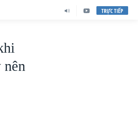
TRỰC TIẾP
khi
 nên