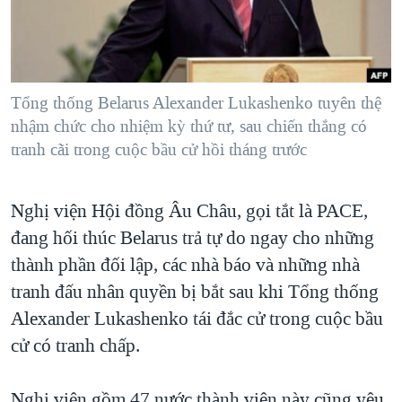
TẠI
VIDEO
"Tìm"
NGƯỜI VIỆT HẢI NGOẠI
HÀNH TRÌNH BẦU CỬ 2024
NGHE
ĐỜI SỐNG
MỘT NĂM CHIẾN TRANH TẠI DẢI GAZA
KINH TẾ
MẠNG XÃ HỘI
Tổng thống Belarus Alexander Lukashenko tuyên thệ
GIẢI MÃ VÀNH ĐAI & CON ĐƯỜNG
KHOA HỌC
nhậm chức cho nhiệm kỳ thứ tư, sau chiến thắng có
NGÀY TỊ NẠN THẾ GIỚI
tranh cãi trong cuộc bầu cử hồi tháng trước
SỨC KHOẺ
TRỊNH VĨNH BÌNH - NGƯỜI HẠ 'BÊN THẮNG CUỘC'
Ngôn ngữ khác
VĂN HOÁ
GROUND ZERO – XƯA VÀ NAY
Nghị viện Hội đồng Âu Châu, gọi tắt là PACE,
THỂ THAO
CHI PHÍ CHIẾN TRANH AFGHANISTAN
đang hối thúc Belarus trả tự do ngay cho những
GIÁO DỤC
thành phần đối lập, các nhà báo và những nhà
CÁC GIÁ TRỊ CỘNG HÒA Ở VIỆT NAM
tranh đấu nhân quyền bị bắt sau khi Tổng thống
THƯỢNG ĐỈNH TRUMP-KIM TẠI VIỆT NAM
Alexander Lukashenko tái đắc cử trong cuộc bầu
TRỊNH VĨNH BÌNH VS. CHÍNH PHỦ VIỆT NAM
cử có tranh chấp.
NGƯ DÂN VIỆT VÀ LÀN SÓNG TRỘM HẢI SÂM
BÊN KIA QUỐC LỘ: TIẾNG VỌNG TỪ NÔNG THÔN MỸ
Nghị viện gồm 47 nước thành viên này cũng yêu