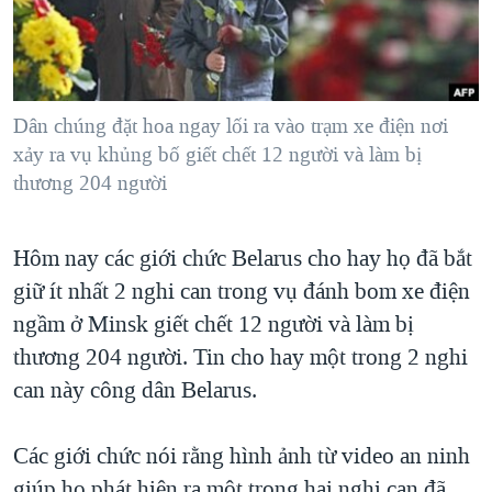
TẠI
VIDEO
"Tìm"
NGƯỜI VIỆT HẢI NGOẠI
HÀNH TRÌNH BẦU CỬ 2024
NGHE
ĐỜI SỐNG
MỘT NĂM CHIẾN TRANH TẠI DẢI GAZA
KINH TẾ
MẠNG XÃ HỘI
Dân chúng đặt hoa ngay lối ra vào trạm xe điện nơi
GIẢI MÃ VÀNH ĐAI & CON ĐƯỜNG
KHOA HỌC
xảy ra vụ khủng bố giết chết 12 người và làm bị
NGÀY TỊ NẠN THẾ GIỚI
thương 204 người
SỨC KHOẺ
TRỊNH VĨNH BÌNH - NGƯỜI HẠ 'BÊN THẮNG CUỘC'
Ngôn ngữ khác
VĂN HOÁ
GROUND ZERO – XƯA VÀ NAY
Hôm nay các giới chức Belarus cho hay họ đã bắt
THỂ THAO
CHI PHÍ CHIẾN TRANH AFGHANISTAN
giữ ít nhất 2 nghi can trong vụ đánh bom xe điện
GIÁO DỤC
ngầm ở Minsk giết chết 12 người và làm bị
CÁC GIÁ TRỊ CỘNG HÒA Ở VIỆT NAM
thương 204 người. Tin cho hay một trong 2 nghi
THƯỢNG ĐỈNH TRUMP-KIM TẠI VIỆT NAM
can này công dân Belarus.
TRỊNH VĨNH BÌNH VS. CHÍNH PHỦ VIỆT NAM
NGƯ DÂN VIỆT VÀ LÀN SÓNG TRỘM HẢI SÂM
Các giới chức nói rằng hình ảnh từ video an ninh
BÊN KIA QUỐC LỘ: TIẾNG VỌNG TỪ NÔNG THÔN MỸ
giúp họ phát hiện ra một trong hai nghi can đã