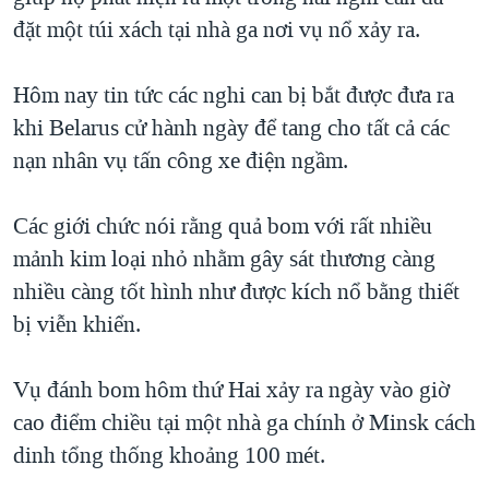
đặt một túi xách tại nhà ga nơi vụ nổ xảy ra.
QUAN HỆ VIỆT MỸ
Hôm nay tin tức các nghi can bị bắt được đưa ra
khi Belarus cử hành ngày để tang cho tất cả các
nạn nhân vụ tấn công xe điện ngầm.
Các giới chức nói rằng quả bom với rất nhiều
mảnh kim loại nhỏ nhằm gây sát thương càng
nhiều càng tốt hình như được kích nổ bằng thiết
bị viễn khiển.
Vụ đánh bom hôm thứ Hai xảy ra ngày vào giờ
cao điểm chiều tại một nhà ga chính ở Minsk cách
dinh tổng thống khoảng 100 mét.