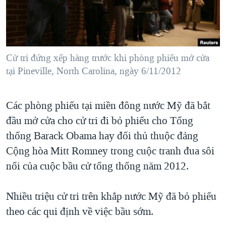
TẠI
VIDEO
"Tìm"
NGƯỜI VIỆT HẢI NGOẠI
HÀNH TRÌNH BẦU CỬ 2024
NGHE
ĐỜI SỐNG
MỘT NĂM CHIẾN TRANH TẠI DẢI GAZA
KINH TẾ
MẠNG XÃ HỘI
Cử tri đứng xếp hàng trước khi phòng phiếu mở cửa
GIẢI MÃ VÀNH ĐAI & CON ĐƯỜNG
KHOA HỌC
tại Pineville, North Carolina, ngày 6/11/2012
NGÀY TỊ NẠN THẾ GIỚI
SỨC KHOẺ
TRỊNH VĨNH BÌNH - NGƯỜI HẠ 'BÊN THẮNG CUỘC'
Ngôn ngữ khác
VĂN HOÁ
Các phòng phiếu tại miền đông nước Mỹ đã bắt
GROUND ZERO – XƯA VÀ NAY
đầu mở cửa cho cử tri đi bỏ phiếu cho Tổng
THỂ THAO
CHI PHÍ CHIẾN TRANH AFGHANISTAN
thống Barack Obama hay đối thủ thuộc đảng
GIÁO DỤC
CÁC GIÁ TRỊ CỘNG HÒA Ở VIỆT NAM
Cộng hòa Mitt Romney trong cuộc tranh đua sôi
nổi của cuộc bầu cử tổng thống năm 2012.
THƯỢNG ĐỈNH TRUMP-KIM TẠI VIỆT NAM
TRỊNH VĨNH BÌNH VS. CHÍNH PHỦ VIỆT NAM
Nhiều triệu cử tri trên khắp nước Mỹ đã bỏ phiếu
NGƯ DÂN VIỆT VÀ LÀN SÓNG TRỘM HẢI SÂM
theo các qui định về việc bầu sớm.
BÊN KIA QUỐC LỘ: TIẾNG VỌNG TỪ NÔNG THÔN MỸ