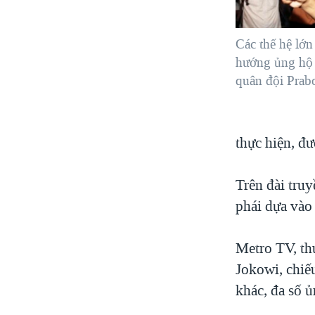
Các thế hệ lớn
hướng ủng hộ 
quân đội Prab
thực hiện, đ
Trên đài tru
phái dựa vào
Metro TV, th
Jokowi, chiế
khác, đa số ủ