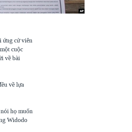
i ứng cử viên
y một cuộc
ửi về bài
đều về lựa
, nói họ muốn
 ông Widodo