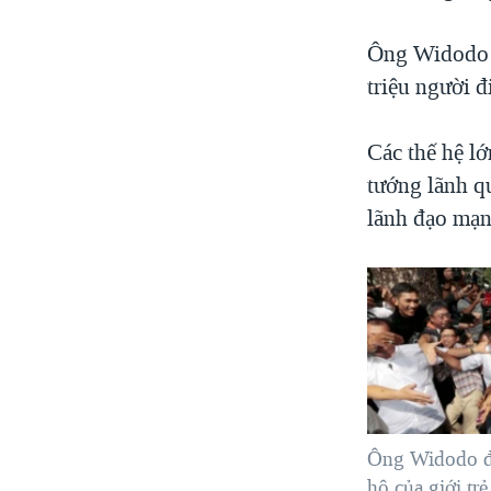
Ông Widodo đ
triệu người đ
Các thế hệ l
tướng lãnh q
lãnh đạo mạn
Ông Widodo đặ
hộ của giới tr