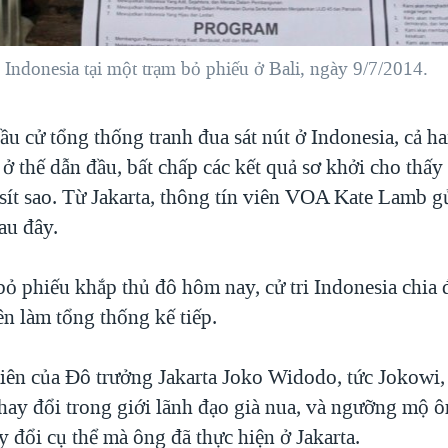
Indonesia tại một trạm bỏ phiếu ở Bali, ngày 9/7/2014.
u cử tổng thống tranh đua sát nút ở Indonesia, cả ha
ở thế dẫn đầu, bất chấp các kết quả sơ khởi cho thấ
 sít sao. Từ Jakarta, thông tín viên VOA Kate Lamb g
au đây.
bỏ phiếu khắp thủ đô hôm nay, cử tri Indonesia chia 
n làm tổng thống kế tiếp.
iên của Ðô trưởng Jakarta Joko Widodo, tức Jokowi
thay đổi trong giới lãnh đạo già nua, và ngưỡng mộ
 đổi cụ thể mà ông đã thực hiện ở Jakarta.