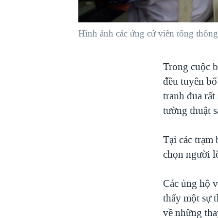
VIỆT NAM
NGƯ DÂN VIỆT VÀ LÀN SÓNG
Hình ảnh các ứng cử viên tổng thống 
TRỘM HẢI SÂM
BÊN KIA QUỐC LỘ: TIẾNG VỌNG
Trong cuộc bầ
TỪ NÔNG THÔN MỸ
đều tuyên bố 
QUAN HỆ VIỆT MỸ
tranh đua rất
tường thuật s
Tại các trạm 
chọn người lê
Các ủng hộ v
thấy một sự 
về những thay