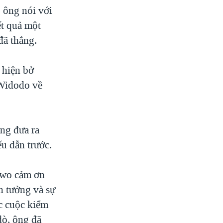
, ông nói với
ết quả một
đã thắng.
 hiện bở
 Widodo về
ng đưa ra
ếu dẫn trước.
owo cảm ơn
n tưởng và sự
ác cuộc kiểm
dò, ông đã