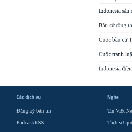
Indonesia sẵn
Bầu cử tổng th
Cuộc bầu cử T
Cuộc tranh luậ
Indonesia điều 
Các dịch vụ
Nghe
Ðăng ký bản tin
Tin Việt N
Podcast/RSS
Thời sự qu