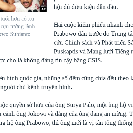
hội đủ điều kiện dẫn đầu.
 tuổi hơn có xu
Hai cuộc kiểm phiếu nhanh cho
cựu tướng lãnh
Prabowo dẫn trước do Trung t
owo Subianto
cứu Chính sách và Phát triển S
Puskaptis và Mạng lưới Tiếng 
ược cho là không đáng tin cậy bằng CSIS.
yền hình quốc gia, những số đếm cũng chia đều theo 
 người chủ kênh truyền hình.
uộc quyền sở hữu của ông Surya Palo, một ủng hộ v
u cảnh ông Jokowi và đảng của ông đang ăn mừng. T
ng hộ ông Prabowo, thì ông mới là vị tân tổng thống