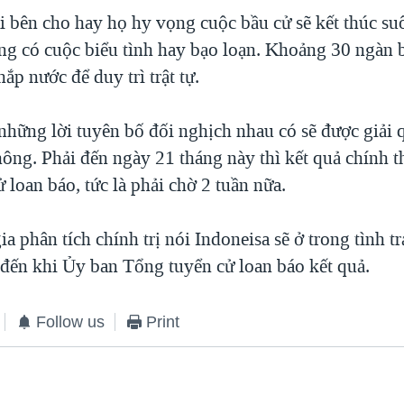
ai bên cho hay họ hy vọng cuộc bầu cử sẽ kết thúc su
g có cuộc biểu tình hay bạo loạn. Khoảng 30 ngàn b
hắp nước để duy trì trật tự.
 những lời tuyên bố đối nghịch nhau có sẽ được giải
ông. Phải đến ngày 21 tháng này thì kết quả chính 
 loan báo, tức là phải chờ 2 tuần nữa.
a phân tích chính trị nói Indoneisa sẽ ở trong tình t
o đến khi Ủy ban Tổng tuyển cử loan báo kết quả.
Follow us
Print