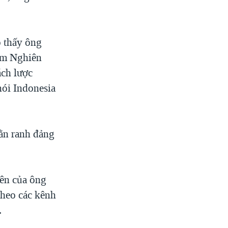
 thấy ông
âm Nghiên
ách lược
nói Indonesia
lằn ranh đảng
iên của ông
heo các kênh
.