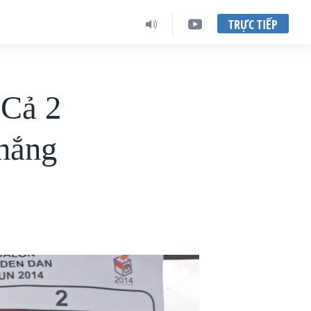
TRỰC TIẾP
 Cả 2
thắng