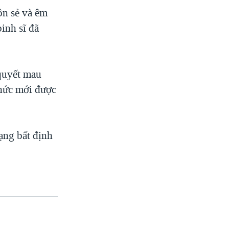
ôn sẻ và êm
inh sĩ đã
 quyết mau
thức mới được
rạng bất định