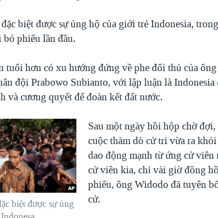
ặc biệt được sự ủng hộ của giới trẻ Indonesia, tron
i bỏ phiếu lần đầu.
ớn tuổi hơn có xu hướng đứng về phe đối thủ của ôn
uân đội Prabowo Subianto, với lập luận là Indonesia
h và cương quyết để đoàn kết đất nước.
Sau một ngày hồi hộp chờ đợi, 
cuộc thăm dò cử tri vừa ra khỏ
dao động mạnh từ ứng cử viên
cử viên kia, chỉ vài giờ đồng h
phiếu, ông Widodo đã tuyên b
cử.
c biệt được sự ủng
ẻ Indonesa.