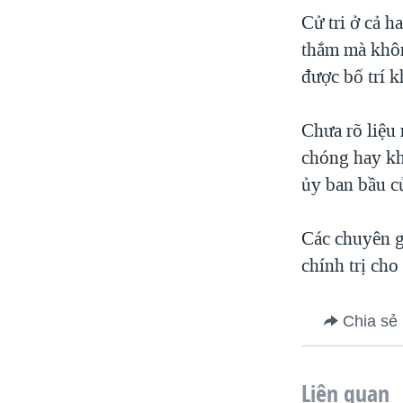
Cử tri ở cả h
thắm mà khôn
được bố trí k
Chưa rõ liệu
chóng hay kh
ủy ban bầu cử
Các chuyên gi
chính trị ch
Chia sẻ
Liên quan