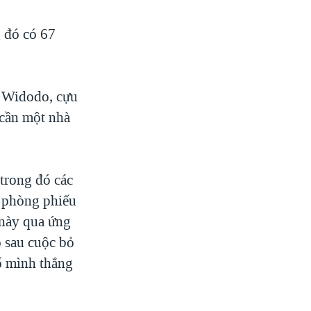
g đó có 67
g Widodo, cựu
 cần một nhà
trong đó các
i phòng phiếu
 này qua ứng
ồ sau cuộc bỏ
ố mình thắng