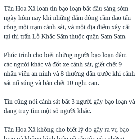
Tân Hoa Xã loan tin bạo loạn bắt đầu sáng sớm
QUAN HỆ VIỆT MỸ
ngày hôm nay khi những đám đông cầm dao tấn
công một trạm cảnh sát, và một địa điểm xây cất
tại thị trấn Lỗ Khắc Sấm thuộc quận Sam Sam.
Phúc trình cho biết những người bạo loạn đâm
các người khác và đốt xe cảnh sát, giết chết 9
nhân viên an ninh và 8 thường dân trước khi cảnh
sát nổ súng và bắn chết 10 nghi can.
Tin cũng nói cảnh sát bắt 3 người gây bạo loạn và
đang truy tìm một số người khác.
Tân Hoa Xã không cho biết lý do gây ra vụ bạo
loạn và không bình luận về sắc tộc của những