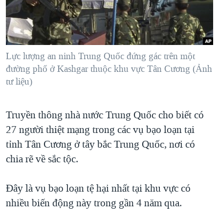
TẠI
VIDEO
"Tìm"
NGƯỜI VIỆT HẢI NGOẠI
HÀNH TRÌNH BẦU CỬ 2024
NGHE
ĐỜI SỐNG
MỘT NĂM CHIẾN TRANH TẠI DẢI GAZA
KINH TẾ
MẠNG XÃ HỘI
Lực lượng an ninh Trung Quốc đứng gác trên một
GIẢI MÃ VÀNH ĐAI & CON ĐƯỜNG
KHOA HỌC
đường phố ở Kashgar thuộc khu vực Tân Cương (Ảnh
NGÀY TỊ NẠN THẾ GIỚI
tư liệu)
SỨC KHOẺ
TRỊNH VĨNH BÌNH - NGƯỜI HẠ 'BÊN THẮNG CUỘC'
Ngôn ngữ khác
VĂN HOÁ
GROUND ZERO – XƯA VÀ NAY
Truyền thông nhà nước Trung Quốc cho biết có
THỂ THAO
CHI PHÍ CHIẾN TRANH AFGHANISTAN
27 người thiệt mạng trong các vụ bạo loạn tại
GIÁO DỤC
tỉnh Tân Cương ở tây bắc Trung Quốc, nơi có
CÁC GIÁ TRỊ CỘNG HÒA Ở VIỆT NAM
chia rẽ về sắc tộc.
THƯỢNG ĐỈNH TRUMP-KIM TẠI VIỆT NAM
TRỊNH VĨNH BÌNH VS. CHÍNH PHỦ VIỆT NAM
Đây là vụ bạo loạn tệ hại nhất tại khu vực có
NGƯ DÂN VIỆT VÀ LÀN SÓNG TRỘM HẢI SÂM
nhiều biến động này trong gần 4 năm qua.
BÊN KIA QUỐC LỘ: TIẾNG VỌNG TỪ NÔNG THÔN MỸ