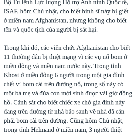
Bộ Tư lệnh Lực lượng Hỗ trợ Anh ninh Quốc tế,
QUAN HỆ VIỆT MỸ
ISAF, hôm Chủ nhật, cho biết binh sĩ này bị giết
ở miền nam Afghanistan, nhưng không cho biết
tên và quốc tịch của người bị sát hại.
Trong khi đó, các viên chức Afghanistan cho biết
11 thường dân bị thiệt mạng vì các vụ nổ bom ở
miền đông và miền nam nước này. Trong tỉnh
Khost ở miền đông 6 người trong một gia đình
chết vì bom cài trên đường nổ, trong số này có
một bà mẹ và đứa con mới sinh được vài giờ đồng
hồ. Cảnh sát cho biết chiếc xe chở gia đình này
đang trên đường từ nhà bảo sanh về nhà đã cán
phải bom cài trên đường. Cũng hôm Chủ nhật,
trong tỉnh Helmand ở miền nam, 3 người thiệt