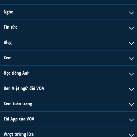
Nghe
Tin tức
Blog
Xem
Học tiếng Anh
Ban Việt ngữ đài VOA
Xem toàn trang
Tải App của VOA
Vượt tường lửa