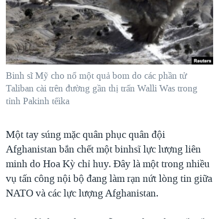
TẠI
VIDEO
"Tìm"
NGƯỜI VIỆT HẢI NGOẠI
HÀNH TRÌNH BẦU CỬ 2024
NGHE
ĐỜI SỐNG
MỘT NĂM CHIẾN TRANH TẠI DẢI GAZA
KINH TẾ
MẠNG XÃ HỘI
GIẢI MÃ VÀNH ĐAI & CON ĐƯỜNG
KHOA HỌC
NGÀY TỊ NẠN THẾ GIỚI
Binh sĩ Mỹ cho nổ một quả bom do các phần tử
SỨC KHOẺ
Taliban cài trên đường gần thị trấn Walli Was trong
TRỊNH VĨNH BÌNH - NGƯỜI HẠ 'BÊN THẮNG CUỘC'
Ngôn ngữ khác
VĂN HOÁ
tỉnh Pakinh tếika
GROUND ZERO – XƯA VÀ NAY
THỂ THAO
CHI PHÍ CHIẾN TRANH AFGHANISTAN
Một tay súng mặc quân phục quân đội
GIÁO DỤC
CÁC GIÁ TRỊ CỘNG HÒA Ở VIỆT NAM
Afghanistan bắn chết một binhsĩ lực lượng liên
THƯỢNG ĐỈNH TRUMP-KIM TẠI VIỆT NAM
minh do Hoa Kỳ chỉ huy. Đây là một trong nhiều
vụ tấn công nội bộ đang làm rạn nứt lòng tin giữa
TRỊNH VĨNH BÌNH VS. CHÍNH PHỦ VIỆT NAM
NATO và các lực lượng Afghanistan.
NGƯ DÂN VIỆT VÀ LÀN SÓNG TRỘM HẢI SÂM
BÊN KIA QUỐC LỘ: TIẾNG VỌNG TỪ NÔNG THÔN MỸ