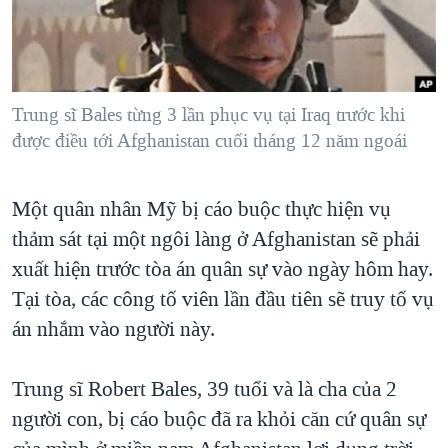
TẠI
VIDEO
"Tìm"
NGƯỜI VIỆT HẢI NGOẠI
HÀNH TRÌNH BẦU CỬ 2024
NGHE
ĐỜI SỐNG
MỘT NĂM CHIẾN TRANH TẠI DẢI GAZA
KINH TẾ
MẠNG XÃ HỘI
Trung sĩ Bales từng 3 lần phục vụ tại Iraq trước khi
GIẢI MÃ VÀNH ĐAI & CON ĐƯỜNG
KHOA HỌC
được điều tới Afghanistan cuối tháng 12 năm ngoái
NGÀY TỊ NẠN THẾ GIỚI
SỨC KHOẺ
TRỊNH VĨNH BÌNH - NGƯỜI HẠ 'BÊN THẮNG CUỘC'
Ngôn ngữ khác
VĂN HOÁ
Một quân nhân Mỹ bị cáo buộc thực hiện vụ
GROUND ZERO – XƯA VÀ NAY
thảm sát tại một ngôi làng ở Afghanistan sẽ phải
THỂ THAO
CHI PHÍ CHIẾN TRANH AFGHANISTAN
xuất hiện trước tòa án quân sự vào ngày hôm hay.
GIÁO DỤC
CÁC GIÁ TRỊ CỘNG HÒA Ở VIỆT NAM
Tại tòa, các công tố viên lần đầu tiên sẽ truy tố vụ
án nhắm vào người này.
THƯỢNG ĐỈNH TRUMP-KIM TẠI VIỆT NAM
TRỊNH VĨNH BÌNH VS. CHÍNH PHỦ VIỆT NAM
Trung sĩ Robert Bales, 39 tuổi và là cha của 2
NGƯ DÂN VIỆT VÀ LÀN SÓNG TRỘM HẢI SÂM
người con, bị cáo buộc đã ra khỏi căn cứ quân sự
BÊN KIA QUỐC LỘ: TIẾNG VỌNG TỪ NÔNG THÔN MỸ