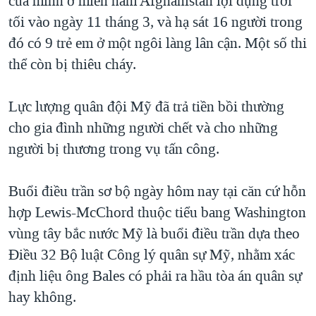
của mình ở miền nam Afghanistan lợi dụng trời
QUAN HỆ VIỆT MỸ
tối vào ngày 11 tháng 3, và hạ sát 16 người trong
đó có 9 trẻ em ở một ngôi làng lân cận. Một số thi
thể còn bị thiêu cháy.
Lực lượng quân đội Mỹ đã trả tiền bồi thường
cho gia đình những người chết và cho những
người bị thương trong vụ tấn công.
Buổi điều trần sơ bộ ngày hôm nay tại căn cứ hỗn
hợp Lewis-McChord thuộc tiểu bang Washington
vùng tây bắc nước Mỹ là buổi điều trần dựa theo
Điều 32 Bộ luật Công lý quân sự Mỹ, nhằm xác
định liệu ông Bales có phải ra hầu tòa án quân sự
hay không.