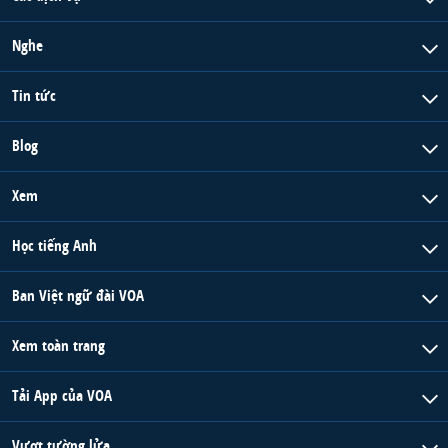
Nghe
Tin tức
Blog
Xem
Học tiếng Anh
Ban Việt ngữ đài VOA
Xem toàn trang
Tải App của VOA
Vượt tường lửa