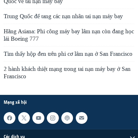
Quốc về tai nạn máy bay
s
e
l
Trung Quốc để tang các nạn nhân tai nạn máy bay
i
Hãng Asiana: Phi công máy bay lâm nạn còn đang học
d
lái Boeing 777
e
Tìm thấy hộp đen trên phi cơ lâm nạn ở San Francisco
2 hành khách thiệt mạng trong tai nạn máy bay ở San
Francisco
Mạng xã hội
Các dịch vụ