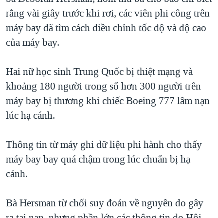
rằng vài giây trước khi rơi, các viên phi công trên
QUAN HỆ VIỆT MỸ
máy bay đã tìm cách điều chỉnh tốc độ và độ cao
của máy bay.
Hai nữ học sinh Trung Quốc bị thiệt mạng và
khoảng 180 người trong số hơn 300 người trên
máy bay bị thương khi chiếc Boeing 777 lâm nạn
lúc hạ cánh.
Thông tin từ máy ghi dữ liệu phi hành cho thấy
máy bay bay quá chậm trong lúc chuẩn bị hạ
cánh.
Bà Hersman từ chối suy đoán về nguyên do gây
ra tai nạn, nhưng phần lớn các thông tin do Hội