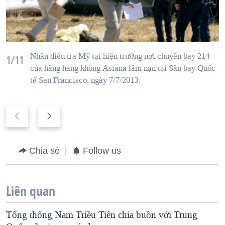
Nh
ân điều tra Mỹ
tại hiện trường
n
ơi chuyến bay 214
1/11
của h
ãng hàng không
Asiana
l
âm nạn tạ
i Sân bay
Quốc
tế San Francisco
,
ng
ày 7/7/2013.
P
N
r
e
e
x
Chia sẻ
Follow us
v
t
i
s
o
l
Liên quan
u
i
Tổng thống Nam Triều Tiên chia buồn với Trung
s
d