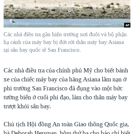
TẠI
VIDEO
"Tìm"
NGƯỜI VIỆT HẢI NGOẠI
HÀNH TRÌNH BẦU CỬ 2024
NGHE
ĐỜI SỐNG
MỘT NĂM CHIẾN TRANH TẠI DẢI GAZA
KINH TẾ
MẠNG XÃ HỘI
Các nhà điều tra gần hiện trường nơi đuôi và bộ phận
GIẢI MÃ VÀNH ĐAI & CON ĐƯỜNG
KHOA HỌC
hạ cánh của máy bay bị đứt rời thân máy bay Asiana
NGÀY TỊ NẠN THẾ GIỚI
tại sân bay quốc tế San Francisco.
SỨC KHOẺ
TRỊNH VĨNH BÌNH - NGƯỜI HẠ 'BÊN THẮNG CUỘC'
Ngôn ngữ khác
VĂN HOÁ
GROUND ZERO – XƯA VÀ NAY
Các nhà điều tra của chính phủ Mỹ cho biết bánh
THỂ THAO
CHI PHÍ CHIẾN TRANH AFGHANISTAN
xe của chiếc máy bay của hãng Asiana lâm nạn ở
GIÁO DỤC
phi trường San Francisco đã đụng vào một bức
CÁC GIÁ TRỊ CỘNG HÒA Ở VIỆT NAM
tường biển ở cuối phi đạo, làm cho thân máy bay
THƯỢNG ĐỈNH TRUMP-KIM TẠI VIỆT NAM
trượt khỏi sân bay.
TRỊNH VĨNH BÌNH VS. CHÍNH PHỦ VIỆT NAM
NGƯ DÂN VIỆT VÀ LÀN SÓNG TRỘM HẢI SÂM
Chủ tịch Hội đồng An toàn Giao thông Quốc gia,
BÊN KIA QUỐC LỘ: TIẾNG VỌNG TỪ NÔNG THÔN MỸ
bà Deborah Hersman, hôm thứ ba cho báo chí biết