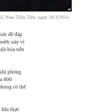
ul, Nam Triều Tiên, ngày 18/3/2016.
thức để đáp
 nước này vì
một hỏa tiễn
 khi phóng
xa 800
phóng có thể
 khi thực