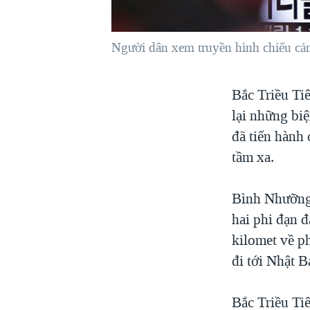
VIỆT NAM
NGƯ DÂN VIỆT VÀ LÀN SÓNG
Người dân xem truyền hình chiếu cản
TRỘM HẢI SÂM
BÊN KIA QUỐC LỘ: TIẾNG VỌNG
Bắc Triều Ti
TỪ NÔNG THÔN MỸ
lại những biệ
QUAN HỆ VIỆT MỸ
đã tiến hành
tầm xa.
Bình Nhưỡng 
hai phi đạn 
kilomet về p
đi tới Nhật B
Bắc Triều Ti