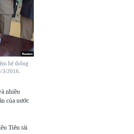
iệm hệ thống
4/3/2016.
và nhiều
hân của nước
ều Tiên tái