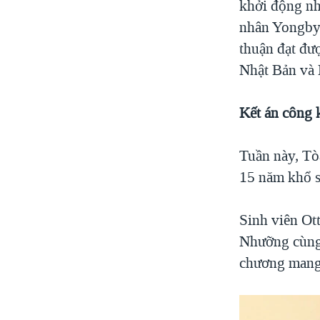
khởi động nh
nhân Yongbyo
thuận đạt đư
Nhật Bản và 
Kết án công 
Tuần này, Tò
15 năm khổ sa
Sinh viên Ot
Nhưỡng cùng 
chương mang 