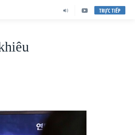
TRỰC TIẾP
 khiêu