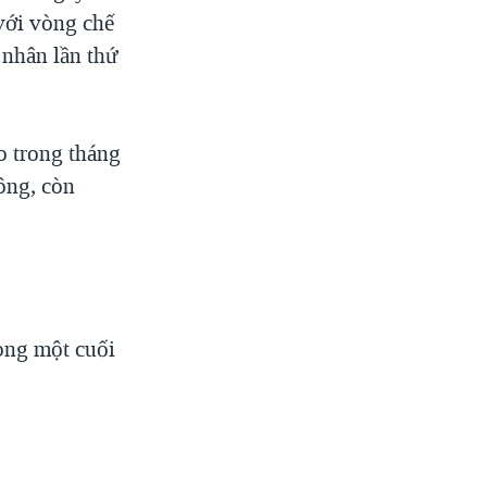
với vòng chế
 nhân lần thứ
o trong tháng
ông, còn
ong một cuối