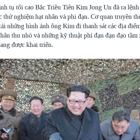
nh tụ tối cao Bắc Triều Tiên Kim Jong Un đã ra lệnh
c thử nghiệm hạt nhân và phi đạn. Cơ quan truyền t
i những hình ảnh ông Kim đi thanh sát các địa điể
nhân thu nhỏ và những kỹ thuật phi đạn đạn đạo tầm x
ang được khai triển.