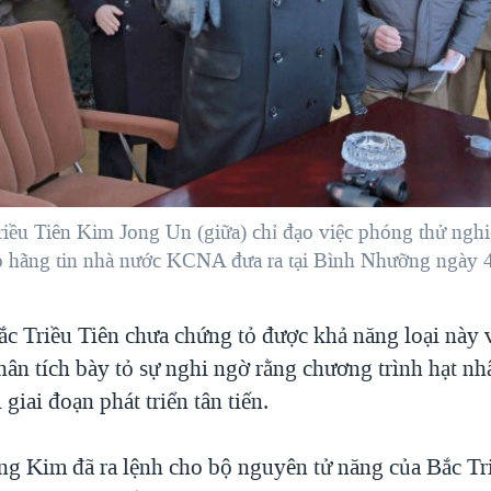
riều Tiên Kim Jong Un (giữa) chỉ đạo việc phóng thử ngh
o hãng tin nhà nước KCNA đưa ra tại Bình Nhưỡng ngày 
ắc Triều Tiên chưa chứng tỏ được khả năng loại này 
hân tích bày tỏ sự nghi ngờ rằng chương trình hạt n
 giai đoạn phát triển tân tiến.
g Kim đã ra lệnh cho bộ nguyên tử năng của Bắc Tri