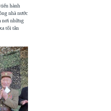
 tiến hành
hông nhà nước
m nơi những
a tối tân