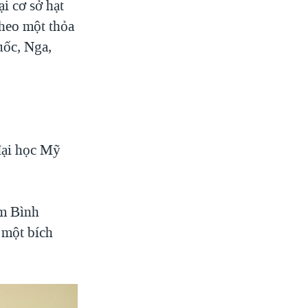
i cơ sở hạt
heo một thỏa
uốc, Nga,
 đại học Mỹ
ăm Bình
 một bích