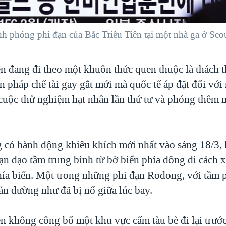
h phóng phi đạn của Bắc Triều Tiên tại một nhà ga ở Seo
ên đang đi theo một khuôn thức quen thuộc là thách 
n pháp chế tài gay gắt mới mà quốc tế áp đặt đối với
 cuộc thử nghiệm hạt nhân lần thứ tư và phóng thêm 
có hành động khiêu khích mới nhất vào sáng 18/3,
đạn đạo tầm trung bình từ bờ biển phía đông đi cách 
hía biển. Một trong những phi đạn Rodong, với tầm 
ản dường như đã bị nổ giữa lúc bay.
ên không công bố một khu vực cấm tàu bè đi lại trước