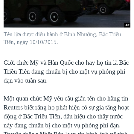
TẠI
VIDEO
"Tìm"
NGƯỜI VIỆT HẢI NGOẠI
HÀNH TRÌNH BẦU CỬ 2024
NGHE
ĐỜI SỐNG
MỘT NĂM CHIẾN TRANH TẠI DẢI GAZA
KINH TẾ
MẠNG XÃ HỘI
Tên lửa được diễu hành ở Bình Nhưỡng, Bắc Triều
GIẢI MÃ VÀNH ĐAI & CON ĐƯỜNG
KHOA HỌC
Tiên, ngày 10/10/2015.
NGÀY TỊ NẠN THẾ GIỚI
SỨC KHOẺ
TRỊNH VĨNH BÌNH - NGƯỜI HẠ 'BÊN THẮNG CUỘC'
Ngôn ngữ khác
VĂN HOÁ
Giới chức Mỹ và Hàn Quốc cho hay họ tin là Bắc
GROUND ZERO – XƯA VÀ NAY
Triều Tiên đang chuẩn bị cho một vụ phóng phi
THỂ THAO
CHI PHÍ CHIẾN TRANH AFGHANISTAN
đạn vào tuần sau.
GIÁO DỤC
CÁC GIÁ TRỊ CỘNG HÒA Ở VIỆT NAM
Một quan chức Mỹ yêu cầu giấu tên cho hãng tin
THƯỢNG ĐỈNH TRUMP-KIM TẠI VIỆT NAM
Reuters biết rằng họ phát hiện có sự gia tăng hoạt
TRỊNH VĨNH BÌNH VS. CHÍNH PHỦ VIỆT NAM
động ở Bắc Triều Tiên, dấu hiệu cho thấy nước
NGƯ DÂN VIỆT VÀ LÀN SÓNG TRỘM HẢI SÂM
này đang chuẩn bị cho một vụ phóng phi đạn.
BÊN KIA QUỐC LỘ: TIẾNG VỌNG TỪ NÔNG THÔN MỸ