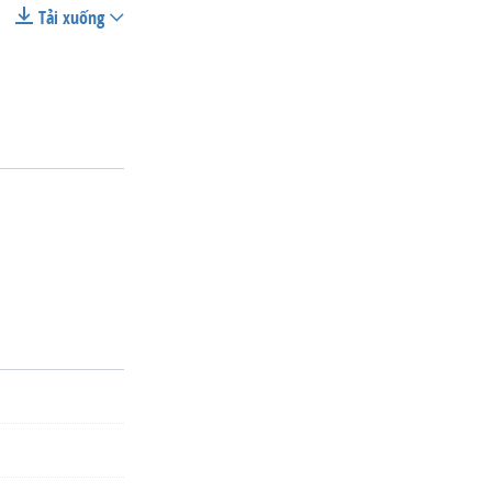
Tải xuống
SHARE
width
px