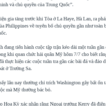
n ninh và chủ quyền của Trung Quốc”.
iện gia tăng trước khi Tòa ở La Haye, Hà Lan, ra phá
của Philippines về tuyên bố chủ quyền gần như toàn
uốc.
h đang tiến hành cuộc tập trận kéo dài một tuần gần
ong khi quan chức hải quân Mỹ hôm 7/7 cho biết rằn
ã thực hiện các cuộc tuần tra gần các bãi đá và đảo 
át ở Trường Sa.
ấy lâu nay thường chỉ trích Washington gây bất ổn t
uộc mà Mỹ thường bác bỏ.
o Hoa Kỳ xác nhận rằng Ngoại trưởng Kerry đã điện