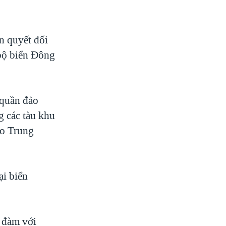
n quyết đối
 bộ biển Đông
 quần đảo
g các tàu khu
do Trung
ại biển
 đàm với