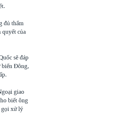
t.
g đủ thẩm
 quyết của
 Quốc sẽ đáp
ở biển Đông,
ấp.
Ngoại giao
ho biết ông
 gọi xử lý