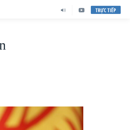
TRỰC TIẾP
n