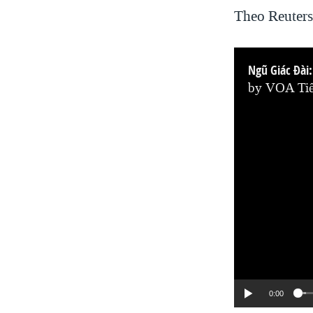
Theo Reuters
by
VOA Tiế
0:00