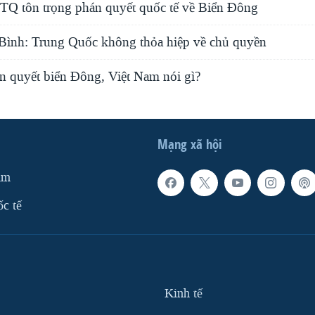
 TQ tôn trọng phán quyết quốc tế về Biển Đông
ình: Trung Quốc không thỏa hiệp về chủ quyền
án quyết biển Đông, Việt Nam nói gì?
Mạng xã hội
am
ốc tế
Kinh tế