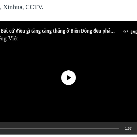
, Xinhua, CCTV.
Ngũ Giác Đài: Bất cứ điều gì tăng căng thẳng ở Biển Đông đều phản tác dụng
EM
ng Việt
No media source currently available
1:57