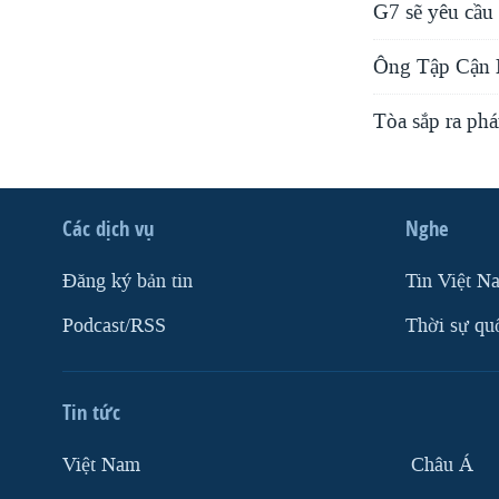
G7 sẽ yêu cầu
Ông Tập Cận B
Tòa sắp ra ph
Các dịch vụ
Nghe
Ðăng ký bản tin
Tin Việt N
Podcast/RSS
Thời sự qu
Tin tức
Việt Nam
Châu Á