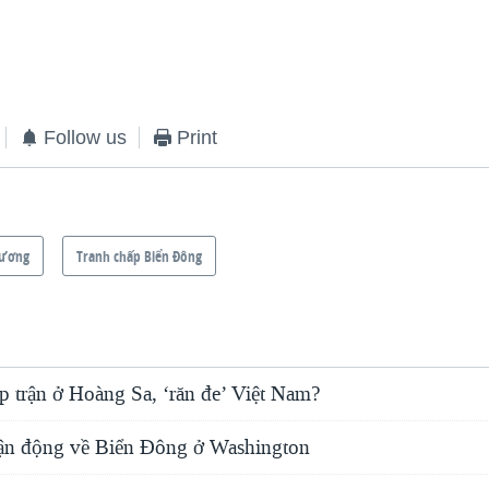
EMBED
Follow us
Print
Dương
Tranh chấp Biển Đông
p trận ở Hoàng Sa, ‘răn đe’ Việt Nam?
ận động về Biển Đông ở Washington