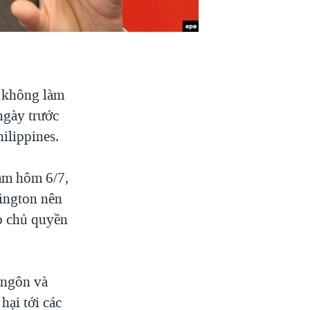
 không làm
ngày trước
ilippines.
àm hôm 6/7,
ington nên
ấp chủ quyền
 ngôn và
hại tới các