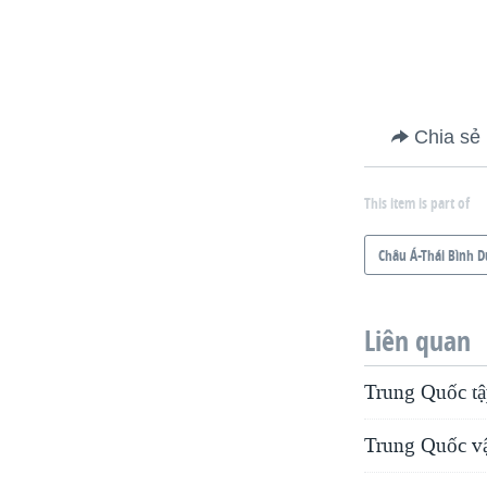
Chia sẻ
This item is part of
Châu Á-Thái Bình 
Liên quan
Trung Quốc tậ
Trung Quốc v