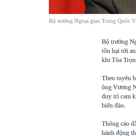
VIỆT NAM
NGƯ DÂN VIỆT VÀ LÀN SÓNG
Bộ trưởng Ngoại giao Trung Quốc 
TRỘM HẢI SÂM
BÊN KIA QUỐC LỘ: TIẾNG VỌNG
Bộ trưởng N
TỪ NÔNG THÔN MỸ
tổn hại tới 
QUAN HỆ VIỆT MỸ
khi Tòa Trọn
Theo tuyên b
ông Vương N
duy trì cam 
biển đảo.
Thông cáo dẫ
hành động th