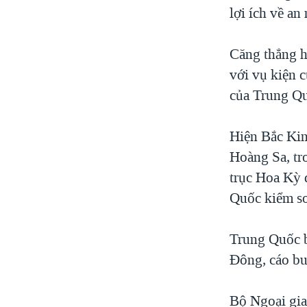
lợi ích về a
Căng thẳng h
với vụ kiện 
của Trung Q
Hiện Bắc Kin
Hoàng Sa, tr
trục Hoa Kỳ đ
Quốc kiểm so
Trung Quốc b
Đông, cáo b
Bộ Ngoại gia