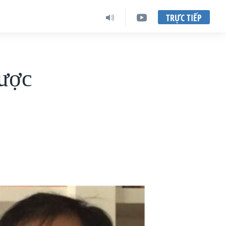
TRỰC TIẾP
được