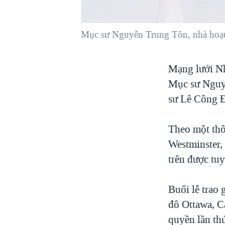
VIỆT NAM
NGƯ DÂN VIỆT VÀ LÀN SÓNG
Mục sư Nguyễn Trung Tôn, nhà hoạ
TRỘM HẢI SÂM
BÊN KIA QUỐC LỘ: TIẾNG VỌNG
Mạng lưới Nh
TỪ NÔNG THÔN MỸ
Mục sư Nguy
QUAN HỆ VIỆT MỸ
sư Lê Công 
Theo một thô
Westminster,
trên được tu
Buổi lễ trao 
đô Ottawa, C
quyền lần th