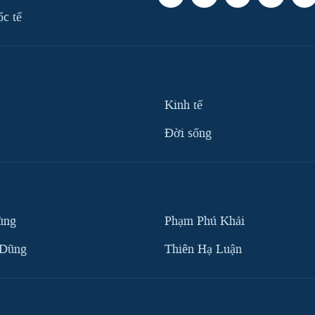
ốc tế
Kinh tế
Ðời sống
ùng
Phạm Phú Khải
 Dũng
Thiên Hạ Luận