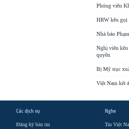
Phóng viên Kh
HRW kêu gọi V
Nhà báo Phạm 
Nghị viên kêu
quyền
Bị Mỹ trục xu
Việt Nam kết á
Các dịch vụ
Nghe
Ðăng ký bản tin
Tin Việt N