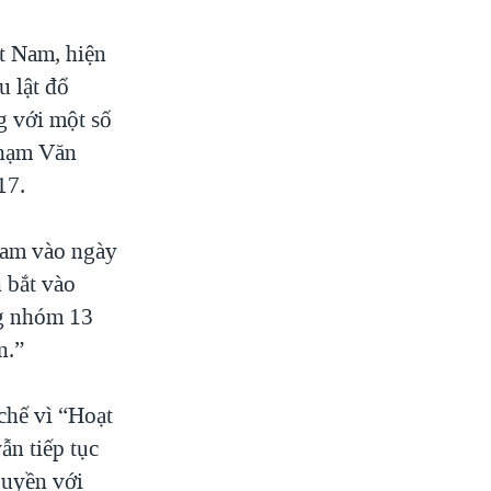
t Nam, hiện
u lật đổ
g với một số
Phạm Văn
17.
iam vào ngày
 bắt vào
ng nhóm 13
n.”
chế vì “Hoạt
n tiếp tục
quyền với