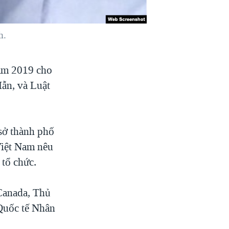
h.
am 2019 cho
ẫn, và Luật
sở thành phố
Việt Nam nêu
 tổ chức.
 Canada, Thủ
Quốc tế Nhân