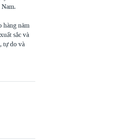
t Nam.
ao hàng năm
xuất sắc và
 tự do và