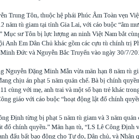
n Trung Tôn, thuộc hệ phái Phúc Âm Toàn vẹn Việ
2 năm tù giam tại tỉnh Gia Lai, với cáo buộc “âm mư
” Mục sư Tôn bị lực lượng an ninh Việt Nam bắt cùn
ội Anh Em Dân Chủ khác gồm các cựu tù chính trị 
g Minh Đức và Nguyễn Bắc Truyển vào ngày 30/7/20
ng Nguyễn Đặng Minh Mẫn vừa mãn hạn 8 năm tù g
đang chịu án phạt 5 năm quản chế. Bà bị chính quyền
11 cùng với mẹ, anh trai và một số bạn trẻ khác tro
ông giáo với cáo buộc “hoạt động lật đổ chính quyề
ông Định từng bị phạt 5 năm tù giam và 3 năm quản 
t đổ chính quyền.” Mãn hạn tù, “LS Lê Công Định vẫ
anh đấu bất bạo động cho Tự do, Dân chủ, và Nhân 