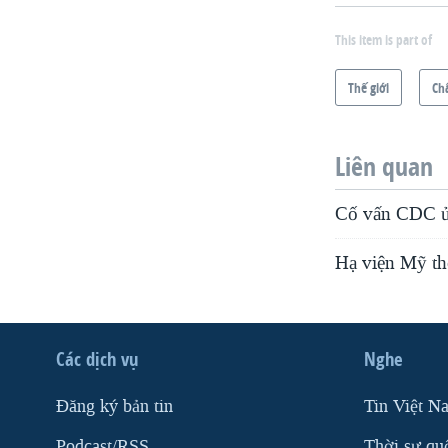
This item is part of
Thế giới
Ch
Liên quan
Cố vấn CDC ủn
Hạ viện Mỹ thô
Các dịch vụ
Nghe
Ðăng ký bản tin
Tin Việt N
Podcast/RSS
Thời sự qu