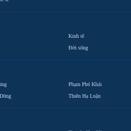
Kinh tế
Ðời sống
ùng
Phạm Phú Khải
 Dũng
Thiên Hạ Luận