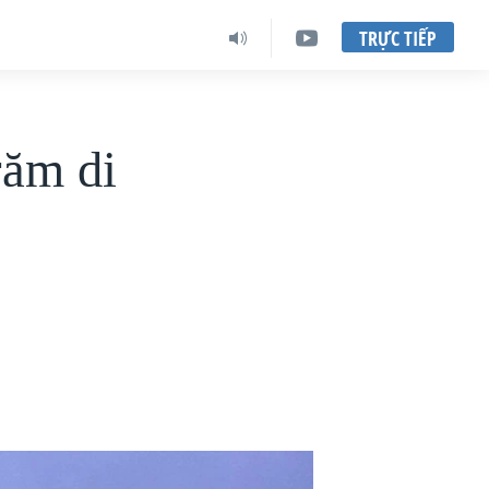
TRỰC TIẾP
răm di