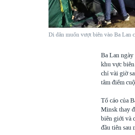
VIỆT NAM
NGƯ DÂN VIỆT VÀ LÀN SÓNG
TRỘM HẢI SÂM
Di dân muốn vượt biên vào Ba Lan c
BÊN KIA QUỐC LỘ: TIẾNG VỌNG
TỪ NÔNG THÔN MỸ
QUAN HỆ VIỆT MỸ
Ba Lan ngày 1
khu vực biên
chỉ vài giờ sa
tâm điểm cuộ
Tố cáo của B
Minsk thay đổ
biên giới và
đầu tiên sau