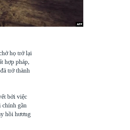
hở họ trở lại
ất hợp pháp,
 đã trở thành
ết bởi việc
i chính gần
ay hồi hương