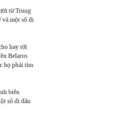
ười từ Trung
 và một số di
ho hay tới
uyền Belarus
c họ phải tìm
ính biên
ột số di dân
.