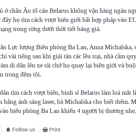
ủ ở châu Âu tố cáo Belarus không vận hàng ngàn ng
 đẩy họ tìm cách vượt biên giới bất hợp pháp vào EU
mạng trong rừng dưới thời tiết băng giá.
ân Lực lượng Biên phòng Ba Lan, Anna Michalska, c
chỉ vài tiếng sau khi giải tán các lều trại, nhà cầm q
ăm di dân lên xe tải chở họ quay lại biên giới và buộ
n trong đêm tối.
dân tìm cách vượt biên, binh sĩ Belarus làm loá mắt l
 bằng ánh sáng laser, bà Michalska cho biết thêm. M
vào biên phòng Ba Lan khiến 4 người bị thương nhẹ
Follow us
Print