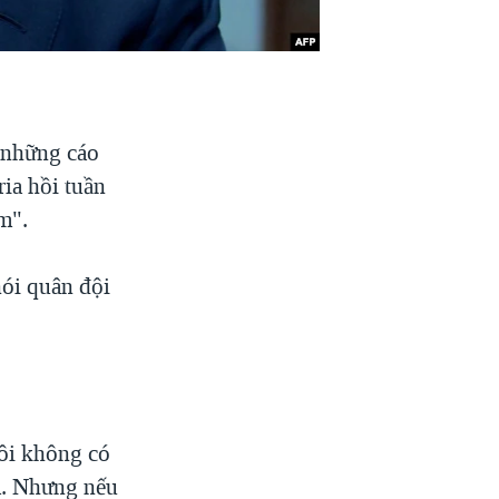
c những cáo
ia hồi tuần
m".
ói quân đội
tôi không có
ăm. Nhưng nếu