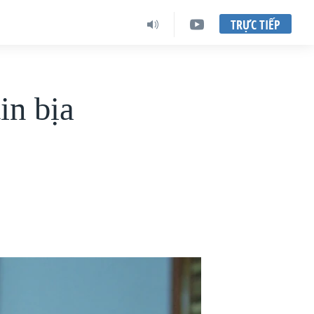
TRỰC TIẾP
in bịa