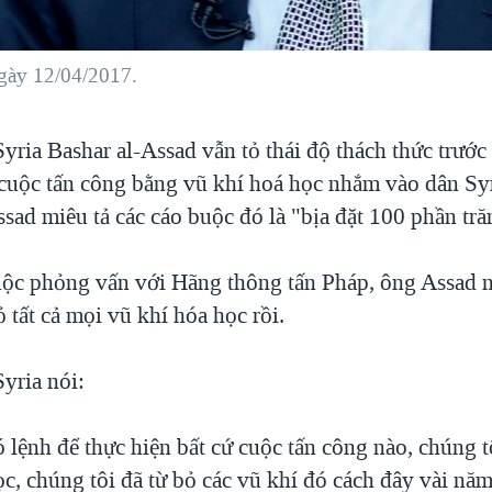
ngày 12/04/2017.
yria Bashar al-Assad vẫn tỏ thái độ thách thức trướ
cuộc tấn công bằng vũ khí hoá học nhắm vào dân Syr
sad miêu tả các cáo buộc đó là "bịa đặt 100 phần tră
ộc phỏng vấn với Hãng thông tấn Pháp, ông Assad n
ỏ tất cả mọi vũ khí hóa học rồi.
yria nói:
 lệnh để thực hiện bất cứ cuộc tấn công nào, chúng 
ọc, chúng tôi đã từ bỏ các vũ khí đó cách đây vài n