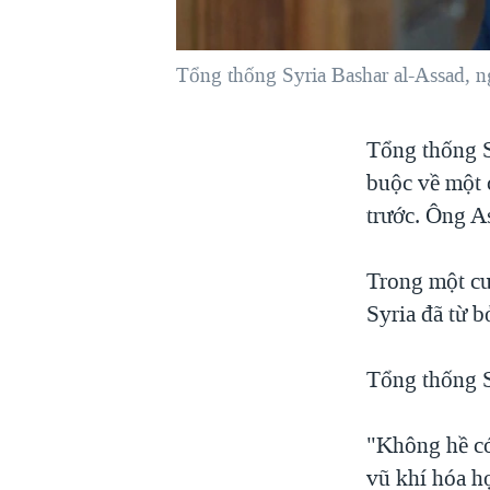
VIỆT NAM
NGƯ DÂN VIỆT VÀ LÀN SÓNG
Tổng thống Syria Bashar al-Assad, 
TRỘM HẢI SÂM
BÊN KIA QUỐC LỘ: TIẾNG VỌNG
Tổng thống S
TỪ NÔNG THÔN MỸ
buộc về một 
QUAN HỆ VIỆT MỸ
trước. Ông As
Trong một cu
Syria đã từ b
Tổng thống S
"Không hề có
vũ khí hóa h