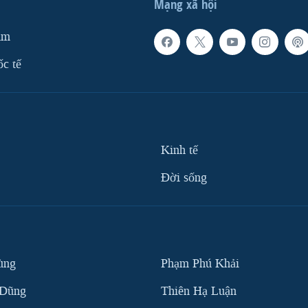
Mạng xã hội
am
ốc tế
Kinh tế
Ðời sống
ùng
Phạm Phú Khải
 Dũng
Thiên Hạ Luận