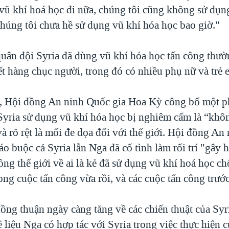
 vũ khí hoá học đi nữa, chúng tôi cũng không sử dụng
chúng tôi chưa hề sử dụng vũ khí hóa học bao giờ."
uân đội Syria đã dùng vũ khí hóa học tấn công thườ
hết hàng chục người, trong đó có nhiều phụ nữ và trẻ 
, Hội đồng An ninh Quốc gia Hoa Kỳ công bố một p
 Syria sử dụng vũ khí hóa học bị nghiêm cấm là “khô
à rõ rệt là mối đe dọa đối với thế giới. Hội đồng An
áo buộc cả Syria lẫn Nga đã cố tình làm rối trí "gây
ng thế giới về ai là kẻ đã sử dụng vũ khí hoá học ch
ong cuộc tấn công vừa rồi, và các cuộc tấn công trước
ồng thuận ngày càng tăng về các chiến thuật của Syr
về liệu Nga có hợp tác với Syria trong việc thực hiện 