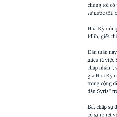
chúng tôi có
sử nước tôi, 
Hoa Kỳ nói q
Idlib, giết c
Đầu tuần này
miêu tả việc
chấp nhận”, v
gia Hoa Kỳ c
trong cộng đồ
dân Syria" tr
Bất chấp sự đ
có gì rõ rệt 