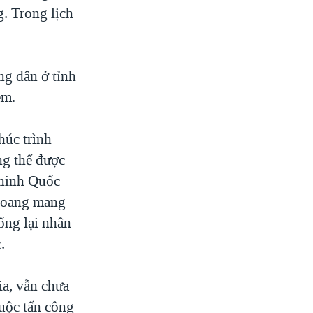
. Trong lịch
ng dân ở tỉnh
em.
húc trình
ng thể được
 ninh Quốc
 hoang mang
ống lại nhân
.
ia, vẫn chưa
cuộc tấn công