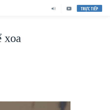
TRỰC TIẾP
 xoa