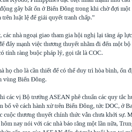
 động gây bất ổn ở Biển Đông trong khi chờ đợi một 
 trên luật lệ để giải quyết tranh chấp.”
các nhà ngoại giao tham gia hội nghị lại tăng áp lực
ể đẩy mạnh việc thương thuyết nhằm đi đến một bộ
có tính ràng buộc pháp lý, gọi tắt là COC.
à họ cho là cần thiết để có thể duy trì hòa bình, ổn đ
ên vùng Biển Đông.
hi các vị Bộ trưởng ASEAN phê chuẩn các quy tắc h
ên bố về cách hành xử trên Biển Đông, tức DOC, ở Ba
c cuộc thương thuyết chính thức vẫn chưa khởi sự. 
ôm nay nói với các nhà báo rằng một lần nữa, Trun