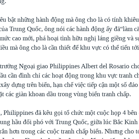
ng.
êu bật những hành động mà ông cho là có tính khiêu
ủa Trung Quốc, ông nói các hành động ấy đã“làm c
mức cao mới, phá hoại tình hữu nghị láng giềng và s
điều mà ông cho là cần thiết để khu vực có thể tiến tới
trưởng Ngoại giao Philippines Albert del Rosario cho
ầu cần đình chỉ các hoạt động trong khu vực tranh ch
 xây dựng trên biển, hạn chế việc tiếp cận một số đả
ặt các giàn khoan dầu trong vùng biển tranh chấp.
 Philippines đã kêu gọi tổ chức một cuộc họp 4 bên 
hung hầu đối phó với Trung Quốc, giữa lúc Bắc Kinh
rắn hơn trong các cuộc tranh chấp biển. Nhưng cho tớ