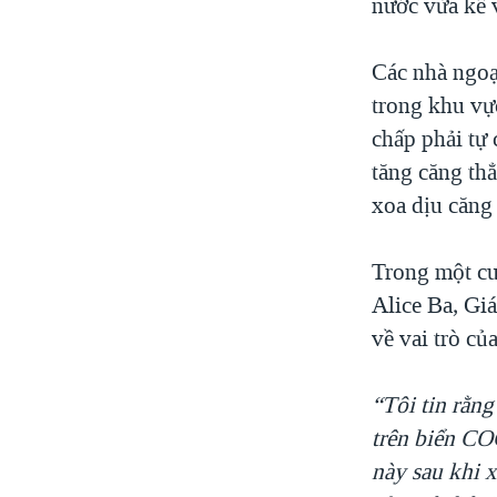
nước vừa kể 
Các nhà ngoạ
trong khu vực
chấp phải tự
tăng căng thẳ
xoa dịu căng
Trong một cu
Alice Ba, Gi
về vai trò c
“Tôi tin rằn
trên biển COC
này sau khi 