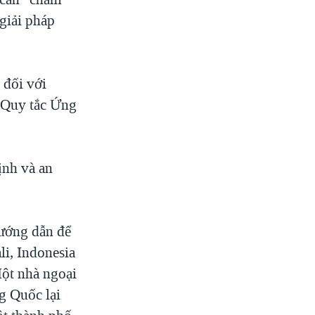
giải pháp
 đối với
 Quy tắc Ứng
ịnh và an
ướng dẫn để
li, Indonesia
Một nhà ngoại
g Quốc lại