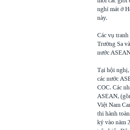
mời các giới
nghỉ mát ở Ho
này.
Các vụ tranh
Trường Sa và
nước ASEAN, 
Tại hội nghị
các nước ASE
COC. Các nhà
ASEAN, (gồm 
Việt Nam Cam
thi hành toà
ký vào năm 2