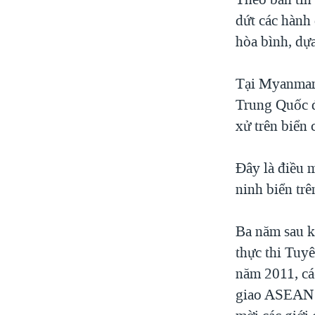
dứt các hành
hòa bình, dựa
Tại Myanmar, 
Trung Quốc đ
xử trên biển 
Đây là điều m
ninh biển tr
Ba năm sau k
thực thi Tuy
năm 2011, cá
giao ASEAN h