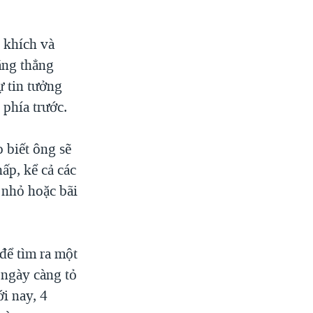
 khích và
ăng thẳng
ự tin tưởng
 phía trước.
 biết ông sẽ
ấp, kể cả các
o nhỏ hoặc bãi
để tìm ra một
 ngày càng tỏ
i nay, 4