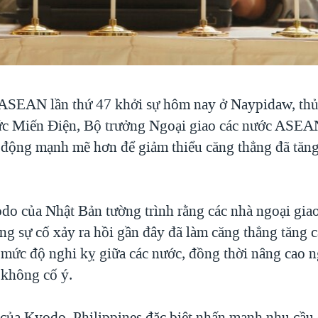
 ASEAN lần thứ 47 khởi sự hôm nay ở Naypidaw, th
c Miến Điện, Bộ trưởng Ngoại giao các nước ASEA
 động mạnh mẽ hơn để giảm thiểu căng thẳng đã tăng
do của Nhật Bản tường trình rằng các nhà ngoại g
ng sự cố xảy ra hồi gần đây đã làm căng thẳng tăng 
g mức độ nghi kỵ giữa các nước, đồng thời nâng cao 
 không cố ý.
 của Kyodo, Philippines đặc biệt nhấn mạnh nhu cầu