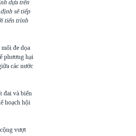
ình dựa trên
định sẽ tiếp
i tiến trình
à mối đe dọa
hể phương hại
giữa các nước
t đai và biển
kế hoạch hội
 cộng vượt