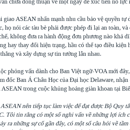
vẫn chưa đồng thuận về một ngày để xúc tiến nỗ lực 
i giao ASEAN nhấn mạnh nhu cầu bảo vệ quyền tự d
, họ nói các tàu bè phải được phép đi lại an toàn, và
 chế, không đưa ra hành động đơn phương nào khả dĩ
ng hay thay đổi hiện trạng, hầu có thể tạo điều kiện 
 thẳng và xây dựng sự tin tưởng lẫn nhau.
ộc phỏng vấn dành cho Ban Việt ngữ-VOA mới đây,
ám đốc Ban Á Châu Học của Đại học Delaware, nhận 
ủa ASEAN trong cuộc khủng hoảng giàn khoan tại Bi
g ASEAN nên tiếp tục làm việc để đạt được Bộ Quy t
. Tôi tin rằng có một số nghi vấn về những lợi ích củ
xảy ra những sự cố gần đây, có một số câu hỏi về tầm