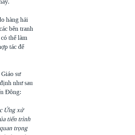
này.
o hàng hải
 các bên tranh
 có thể làm
hợp tác để
 Giáo sư
định như sau
ển Đông:
ắc Ứng xử
a tiến trình
 quan trọng