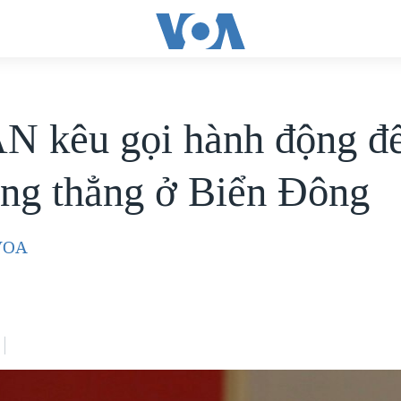
 kêu gọi hành động để
ăng thẳng ở Biển Đông
-VOA