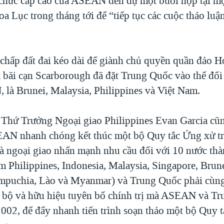
 chức cấp cao của ASEAN đến dự một buổi họp tại m
a Lục trong tháng tới để “tiếp tục các cuộc thảo luậ
 chấp đất đai kéo dài để giành chủ quyền quần đảo H
 bãi cạn Scarborough đã đặt Trung Quốc vào thế đối
là Brunei, Malaysia, Philippines và Việt Nam.
, Thứ Trưởng Ngoại giao Philippines Evan Garcia cũ
AN nhanh chóng kết thúc một bộ Quy tắc Ứng xử tr
 ngoại giao nhấn mạnh nhu cầu đối với 10 nước thà
Philippines, Indonesia, Malaysia, Singapore, Brune
puchia, Lào và Myanmar) và Trung Quốc phải cùng
n bộ và hữu hiệu tuyên bố chính trị mà ASEAN và T
002, để đẩy nhanh tiến trình soạn thảo một bộ Quy 