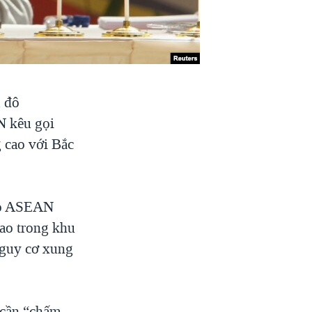
ủ đô
N kêu gọi
 cao với Bắc
iao ASEAN
cao trong khu
nguy cơ xung
 cần “chấm