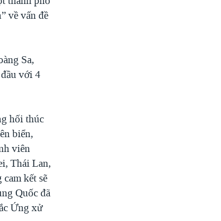
ột thành phố
n” về vấn đề
oàng Sa,
 đầu với 4
ng hối thúc
ên biển,
nh viên
i, Thái Lan,
 cam kết sẽ
rung Quốc đã
tắc Ứng xử