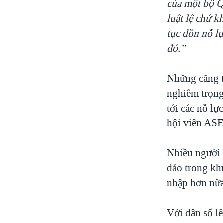
của một bộ Qu
luật lệ chứ 
tục dồn nỗ lự
đó.”
Những căng th
nghiêm trọng
tới các nỗ lự
hội viên AS
Nhiều người b
đảo trong khu
nhập hơn nữ
Với dân số l