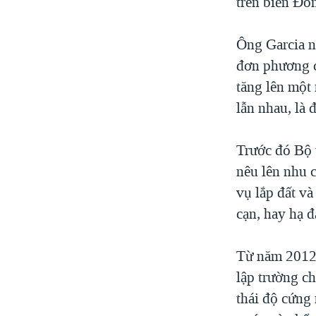
trên biển Đô
Ông Garcia n
đơn phương c
tăng lên một 
lẫn nhau, là 
Trước đó Bộ 
nêu lên nhu c
vụ lắp đất và
cạn, hay hạ đ
Từ năm 2012,
lập trường c
thái độ cứng 