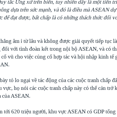
y tắc Ứng xử trên biển, tuy nhiên dây là một tiến tr
không dựa trên sức mạnh, và đó là điều mà ASEAN dự 
c để đạt được, bất chấp là có những thách thức đối vớ
ẳng âm ỉ từ lâu và không được giải quyết tiếp tục l
 đối với tình đoàn kết trong nội bộ ASEAN, và có t
c cổ vũ cho việc củng cố hợp tác và hội nhập kinh tế 
EAN.
ày tỏ lo ngại về tác động của các cuộc tranh chấp đấ
 vực, họ nói các cuộc tranh chấp này có thể cản trở 
a của ASEAN.
ên tới 620 triệu người, khu vực ASEAN có GDP tổng