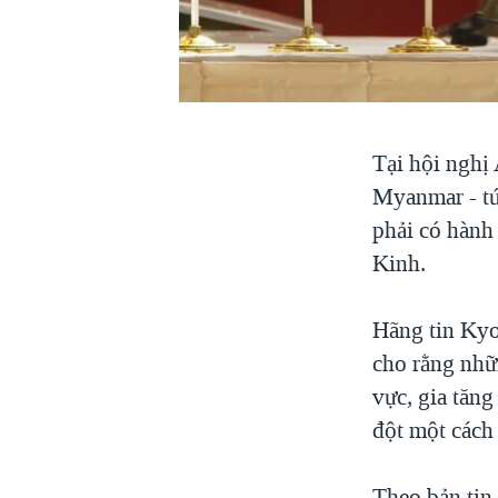
VIỆT NAM
NGƯ DÂN VIỆT VÀ LÀN SÓNG
TRỘM HẢI SÂM
BÊN KIA QUỐC LỘ: TIẾNG VỌNG
TỪ NÔNG THÔN MỸ
Tại hội nghị
QUAN HỆ VIỆT MỸ
Myanmar - tứ
phải có hành
Kinh.
Hãng tin Kyo
cho rằng nhữ
vực, gia tăn
đột một cách
Theo bản tin