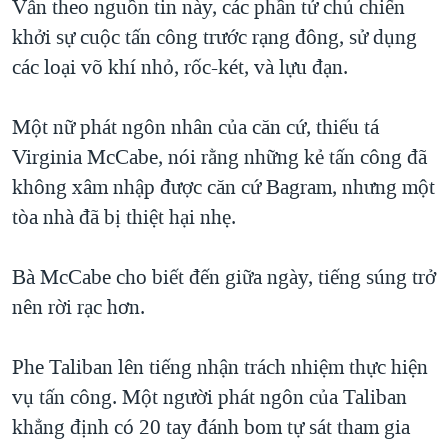
Vẫn theo nguồn tin này, các phần tử chủ chiến
QUAN HỆ VIỆT MỸ
khởi sự cuộc tấn công trước rạng đông, sử dụng
các loại võ khí nhỏ, rốc-két, và lựu đạn.
Một nữ phát ngôn nhân của căn cứ, thiếu tá
Virginia McCabe, nói rằng những kẻ tấn công đã
không xâm nhập được căn cứ Bagram, nhưng một
tòa nhà đã bị thiệt hại nhẹ.
Bà McCabe cho biết đến giữa ngày, tiếng súng trở
nên rời rạc hơn.
Phe Taliban lên tiếng nhận trách nhiệm thực hiện
vụ tấn công. Một người phát ngôn của Taliban
khẳng định có 20 tay đánh bom tự sát tham gia