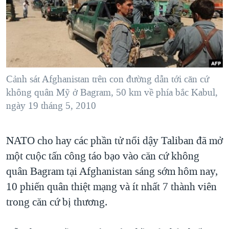
TẠI
VIDEO
"Tìm"
NGƯỜI VIỆT HẢI NGOẠI
HÀNH TRÌNH BẦU CỬ 2024
NGHE
ĐỜI SỐNG
MỘT NĂM CHIẾN TRANH TẠI DẢI GAZA
KINH TẾ
MẠNG XÃ HỘI
GIẢI MÃ VÀNH ĐAI & CON ĐƯỜNG
KHOA HỌC
NGÀY TỊ NẠN THẾ GIỚI
Cảnh sát Afghanistan trên con đường dẫn tới căn cứ
SỨC KHOẺ
không quân Mỹ ở Bagram, 50 km về phía bắc Kabul,
TRỊNH VĨNH BÌNH - NGƯỜI HẠ 'BÊN THẮNG CUỘC'
Ngôn ngữ khác
VĂN HOÁ
ngày 19 tháng 5, 2010
GROUND ZERO – XƯA VÀ NAY
THỂ THAO
CHI PHÍ CHIẾN TRANH AFGHANISTAN
NATO cho hay các phần tử nổi dậy Taliban đã mở
GIÁO DỤC
CÁC GIÁ TRỊ CỘNG HÒA Ở VIỆT NAM
một cuộc tấn công táo bạo vào căn cứ không
THƯỢNG ĐỈNH TRUMP-KIM TẠI VIỆT NAM
quân Bagram tại Afghanistan sáng sớm hôm nay,
10 phiến quân thiệt mạng và ít nhất 7 thành viên
TRỊNH VĨNH BÌNH VS. CHÍNH PHỦ VIỆT NAM
trong căn cứ bị thương.
NGƯ DÂN VIỆT VÀ LÀN SÓNG TRỘM HẢI SÂM
BÊN KIA QUỐC LỘ: TIẾNG VỌNG TỪ NÔNG THÔN MỸ