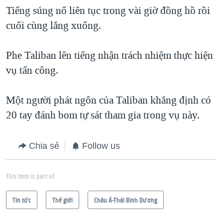
Tiếng súng nổ liên tục trong vài giờ đồng hồ rồi
QUAN HỆ VIỆT MỸ
cuối cùng lắng xuống.
Phe Taliban lên tiếng nhận trách nhiệm thực hiện
vụ tấn công.
Một người phát ngôn của Taliban khẳng định có
20 tay đánh bom tự sát tham gia trong vụ này.
Chia sẻ
Follow us
This item is part of
Tin tức
Thế giới
Châu Á-Thái Bình Dương