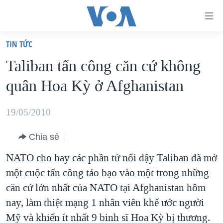
Đường
dẫn
TIN TỨC
truy
TRANG CHỦ
Taliban tấn công căn cứ không
cập
VIỆT NAM
quân Hoa Kỳ ở Afghanistan
Tới
HOA KỲ
nội
BIỂN ĐÔNG
19/05/2010
dung
THẾ GIỚI
chính
Chia sẻ
BLOG
Tới
NATO cho hay các phần tử nổi dậy Taliban đã mở
điều
DIỄN ĐÀN
một cuộc tấn công táo bạo vào một trong những
hướng
MỤC
căn cứ lớn nhất của NATO tại Afghanistan hôm
chính
CHUYÊN ĐỀ
TỰ DO BÁO CHÍ
nay, làm thiệt mạng 1 nhân viên khế ước người
Đi
HỌC TIẾNG ANH
Mỹ và khiến ít nhất 9 binh sĩ Hoa Kỳ bị thương.
VẠCH TRẦN TIN GIẢ
CHIẾN TRANH THƯƠNG MẠI CỦA MỸ: QUÁ KHỨ VÀ HIỆN
tới