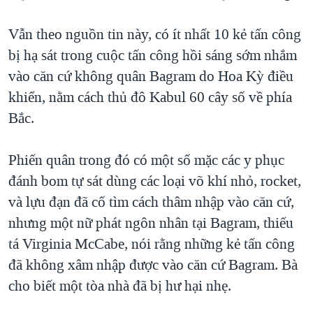
TẠI
VIDEO
"Tìm"
NGƯỜI VIỆT HẢI NGOẠI
HÀNH TRÌNH BẦU CỬ 2024
Vẫn theo nguồn tin này, có ít nhất 10 kẻ tấn công
NGHE
ĐỜI SỐNG
bị hạ sát trong cuộc tấn công hồi sáng sớm nhắm
MỘT NĂM CHIẾN TRANH TẠI DẢI GAZA
KINH TẾ
vào căn cứ không quân Bagram do Hoa Kỳ điều
MẠNG XÃ HỘI
GIẢI MÃ VÀNH ĐAI & CON ĐƯỜNG
KHOA HỌC
khiển, nằm cách thủ đô Kabul 60 cây số về phía
NGÀY TỊ NẠN THẾ GIỚI
Bắc.
SỨC KHOẺ
TRỊNH VĨNH BÌNH - NGƯỜI HẠ 'BÊN THẮNG CUỘC'
Ngôn ngữ khác
VĂN HOÁ
GROUND ZERO – XƯA VÀ NAY
Phiến quân trong đó có một số mặc các y phục
THỂ THAO
đánh bom tự sát dùng các loại võ khí nhỏ, rocket,
CHI PHÍ CHIẾN TRANH AFGHANISTAN
GIÁO DỤC
và lựu đạn đã cố tìm cách thâm nhập vào căn cứ,
CÁC GIÁ TRỊ CỘNG HÒA Ở VIỆT NAM
nhưng một nữ phát ngôn nhân tại Bagram, thiếu
THƯỢNG ĐỈNH TRUMP-KIM TẠI VIỆT NAM
tá Virginia McCabe, nói rằng những kẻ tấn công
TRỊNH VĨNH BÌNH VS. CHÍNH PHỦ VIỆT NAM
đã không xâm nhập được vào căn cứ Bagram. Bà
NGƯ DÂN VIỆT VÀ LÀN SÓNG TRỘM HẢI SÂM
cho biết một tòa nhà đã bị hư hại nhẹ.
BÊN KIA QUỐC LỘ: TIẾNG VỌNG TỪ NÔNG THÔN MỸ