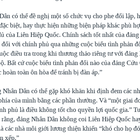
ân có thể đề nghị một số chức vụ cho phe đối lập, h
 đặc biệt, hay thực hiện những biện pháp khác phù h
 đủ của Liên Hiệp Quốc. Chính sách tốt nhất của đản
c đối với chính phủ qua những cuộc biểu tình phản đ
uộc điều tra trong khi thương thảo riêng tư với đản
ộ. Bất cứ cuộc biểu tình phản đối nào của đảng Cứ
 hoàn toàn ôn hòa để tránh bị đàn áp.”
 Nhân Dân có thể gặp khó khăn khi định đem các nh
 phía của mình bằng các phần thưởng. Và “một giai đ
nh phủ là điều không tốt cho quyền lợi quốc gia.” T
i rằng, đảng Nhân Dân không coi Liên Hiệp Quốc ha
à các nhà môi giới lương thiện khiến “khó cho họ đó
àn xếp.”