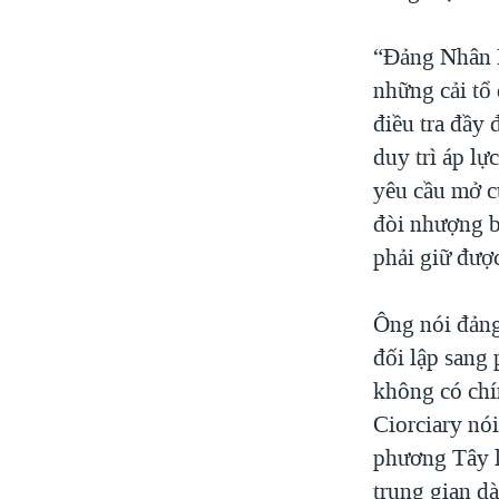
“Đảng Nhân D
những cải tổ
điều tra đầy
duy trì áp lự
yêu cầu mở c
đòi nhượng b
phải giữ được
Ông nói đảng
đối lập sang
không có chí
Ciorciary nó
phương Tây l
trung gian d