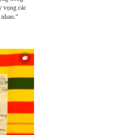
hy vọng các
 nhau.”