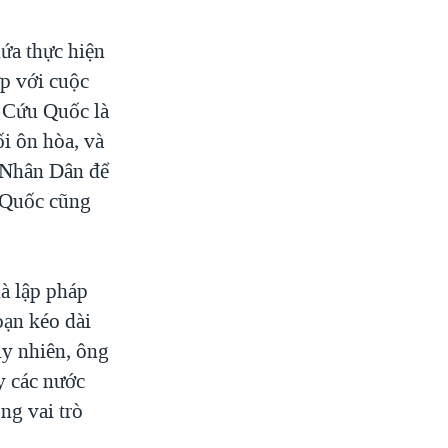
ứa thực hiện
ợp với cuộc
g Cứu Quốc là
ối ôn hòa, và
g Nhân Dân để
u Quốc cũng
à lập pháp
oạn kéo dài
uy nhiên, ông
y các nước
ng vai trò