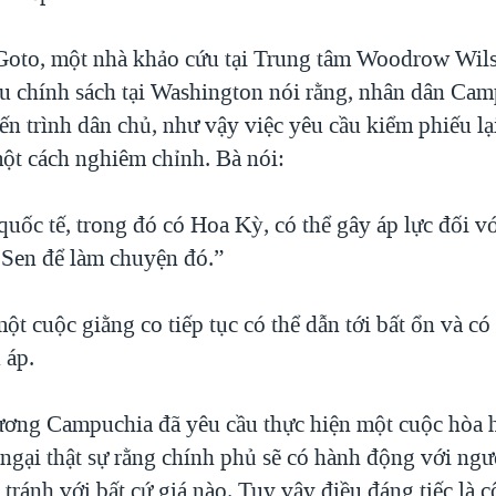
oto, một nhà khảo cứu tại Trung tâm Woodrow Wils
u chính sách tại Washington nói rằng, nhân dân Ca
iến trình dân chủ, như vậy việc yêu cầu kiểm phiếu lạ
một cách nghiêm chỉnh. Bà nói:
uốc tế, trong đó có Hoa Kỳ, có thể gây áp lực đối v
Sen để làm chuyện đó.”
ột cuộc giằng co tiếp tục có thể dẫn tới bất ổn và có 
 áp.
ng Campuchia đã yêu cầu thực hiện một cuộc hòa 
 ngại thật sự rằng chính phủ sẽ có hành động với ngườ
tránh với bất cứ giá nào. Tuy vậy điều đáng tiếc là 