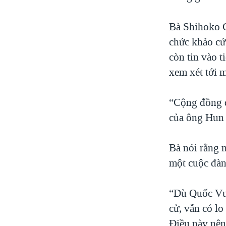
Bà Shihoko G
chức khảo cứ
còn tin vào t
xem xét tới 
“Cộng đồng q
của ông Hun 
Bà nói rằng m
một cuộc đàn
“Dù Quốc Vươ
cử, vẫn có lo
Điều này nên 