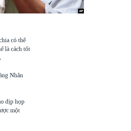
chia có thể
ể là cách tốt
.
đảng Nhân
vào dịp họp
được một