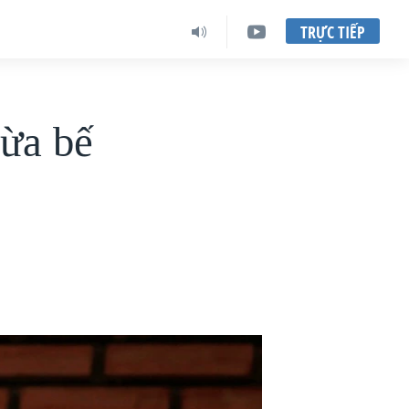
TRỰC TIẾP
gừa bế