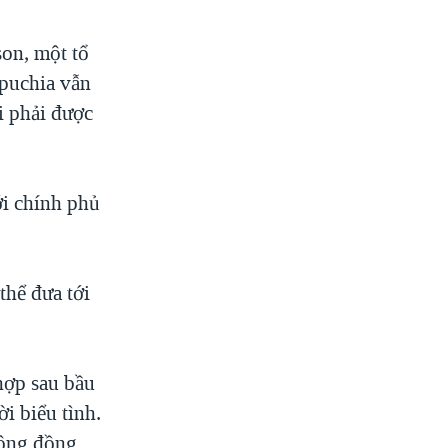
on, một tổ
mpuchia vẫn
i phải được
ới chính phủ
thể đưa tới
hợp sau bầu
i biểu tình.
cộng đồng