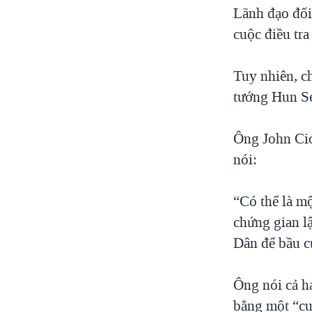
Lãnh đạo đối
cuộc điều tra
Tuy nhiên, c
tướng Hun Se
Ông John Cio
nói:
“Có thể là m
chứng gian l
Dân để bầu cử
Ông nói cả h
bằng một “cu