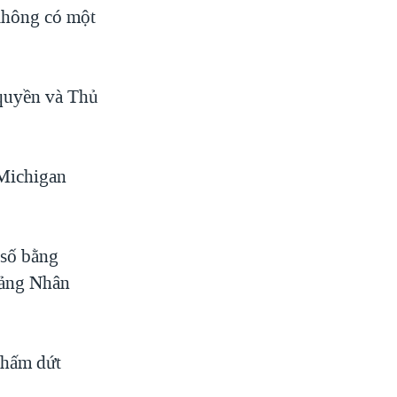
không có một
 quyền và Thủ
 Michigan
 số bằng
 Đảng Nhân
chấm dứt