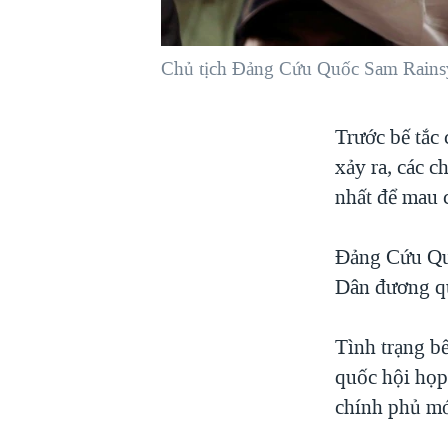
VIỆT NAM
NGƯ DÂN VIỆT VÀ LÀN SÓNG
Chủ tịch Đảng Cứu Quốc Sam Rains
TRỘM HẢI SÂM
BÊN KIA QUỐC LỘ: TIẾNG VỌNG
Trước bế tắc 
TỪ NÔNG THÔN MỸ
xảy ra, các c
QUAN HỆ VIỆT MỸ
nhất để mau 
Đảng Cứu Quố
Dân đương qu
Tình trạng bế
quốc hội họp
chính phủ mớ