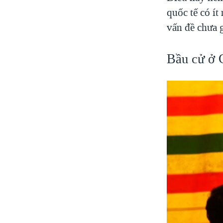
quốc tế có ít
vấn đề chưa 
Bầu cử ở 