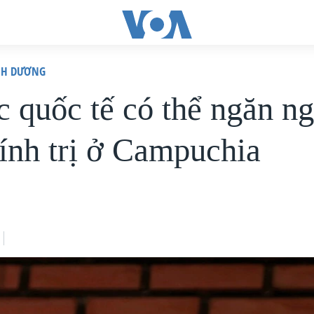
ÌNH DƯƠNG
c quốc tế có thể ngăn n
hính trị ở Campuchia