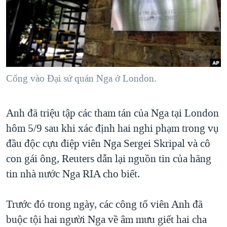
TẠI
VIDEO
"Tìm"
NGƯỜI VIỆT HẢI NGOẠI
HÀNH TRÌNH BẦU CỬ 2024
NGHE
ĐỜI SỐNG
MỘT NĂM CHIẾN TRANH TẠI DẢI GAZA
KINH TẾ
MẠNG XÃ HỘI
GIẢI MÃ VÀNH ĐAI & CON ĐƯỜNG
KHOA HỌC
NGÀY TỊ NẠN THẾ GIỚI
Cổng vào Đại sứ quán Nga ở London.
SỨC KHOẺ
TRỊNH VĨNH BÌNH - NGƯỜI HẠ 'BÊN THẮNG CUỘC'
Ngôn ngữ khác
VĂN HOÁ
Anh đã triệu tập các tham tán của Nga tại London
GROUND ZERO – XƯA VÀ NAY
THỂ THAO
hôm 5/9 sau khi xác định hai nghi phạm trong vụ
CHI PHÍ CHIẾN TRANH AFGHANISTAN
GIÁO DỤC
đầu độc cựu điệp viên Nga Sergei Skripal và cô
CÁC GIÁ TRỊ CỘNG HÒA Ở VIỆT NAM
con gái ông, Reuters dẫn lại nguồn tin của hãng
THƯỢNG ĐỈNH TRUMP-KIM TẠI VIỆT NAM
tin nhà nước Nga RIA cho biết.
TRỊNH VĨNH BÌNH VS. CHÍNH PHỦ VIỆT NAM
Trước đó trong ngày, các công tố viên Anh đã
NGƯ DÂN VIỆT VÀ LÀN SÓNG TRỘM HẢI SÂM
buộc tội hai người Nga về âm mưu giết hai cha
BÊN KIA QUỐC LỘ: TIẾNG VỌNG TỪ NÔNG THÔN MỸ