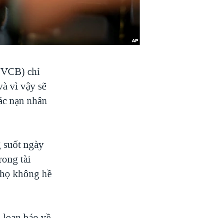
 VCB) chỉ
và vì vậy sẽ
các nạn nhân
g suốt ngày
rong tài
 họ không hề
 loan báo về