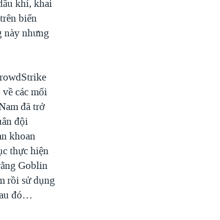
dầu khí, khai
trên biển
ng này nhưng
CrowdStrike
 về các mối
 Nam đã trở
uân đội
iàn khoan
c thực hiện
 rằng Goblin
m rồi sử dụng
 sau đó…