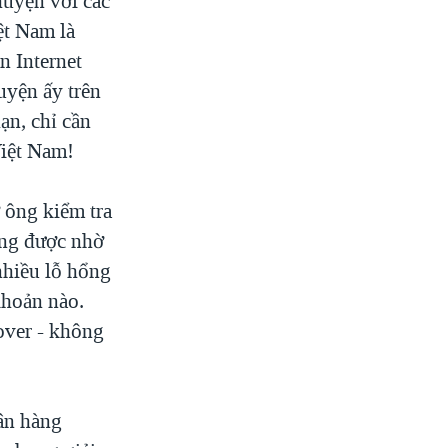
uyện với các
ệt Nam là
n Internet
uyện ấy trên
ạn, chỉ cần
Việt Nam!
 ông kiểm tra
ông được nhờ
nhiều lỗ hổng
khoản nào.
over - không
ân hàng