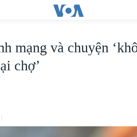
nh mạng và chuyện ‘kh
dại chợ’