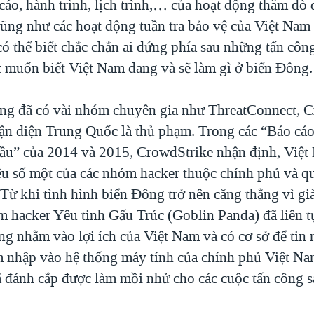
cáo, hành trình, lịch trình,… của hoạt động thăm dò 
cũng như các hoạt động tuần tra bảo vệ của Việt Nam 
ó thể biết chắc chắn ai đứng phía sau những tấn cô
ất muốn biết Việt Nam đang và sẽ làm gì ở biển Đông.
ng đã có vài nhóm chuyên gia như ThreatConnect, 
ận diện Trung Quốc là thủ phạm. Trong các “Báo cáo
cầu” của 2014 và 2015, CrowdStrike nhận định, Việt
êu số một của các nhóm hacker thuộc chính phủ và q
Từ khi tình hình biển Đông trở nên căng thẳng vì g
hacker Yêu tinh Gấu Trúc (Goblin Panda) đã liên tụ
ng nhằm vào lợi ích của Việt Nam và có cơ sở để tin
 nhập vào hệ thống máy tính của chính phủ Việt Na
 đã đánh cắp được làm mồi nhử cho các cuộc tấn công