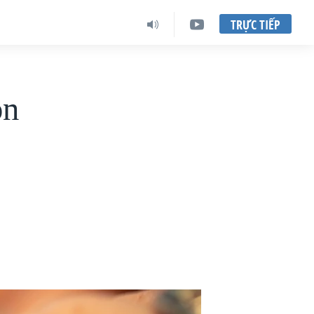
TRỰC TIẾP
ôn