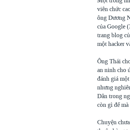
Một trong n
viên chức ca
ông Dương Ng
của Google (
trang blog củ
một hacker v
Ông Thái cho
an ninh cho 
đánh giá một
nhưng nghiêm 
Dân trong ng
còn gì để mà
Chuyện chưa 