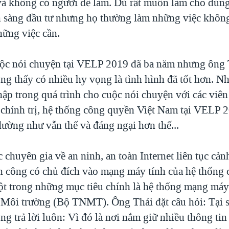
và không có người để làm. Dù rất muốn làm cho đúng, 
ẵn sàng đầu tư nhưng họ thường làm những việc khôn
ững việc cần.
ộc nói chuyện tại VELP 2019 đã ba năm nhưng ông 
ng thấy có nhiều hy vọng là tình hình đã tốt hơn. N
hập trong quá trình cho cuộc nói chuyện với các viên
 chính trị, hệ thống công quyền Việt Nam tại VELP 
ường như vẫn thế và đáng ngại hơn thế...
c chuyên gia về an ninh, an toàn Internet liên tục cản
n công có chủ đích vào mạng máy tính của hệ thống
t trong những mục tiêu chính là hệ thống mạng máy
 Môi trường (Bộ TNMT). Ông Thái đặt câu hỏi: Tại sa
 trả lời luôn: Vì đó là nơi nắm giữ nhiều thông tin