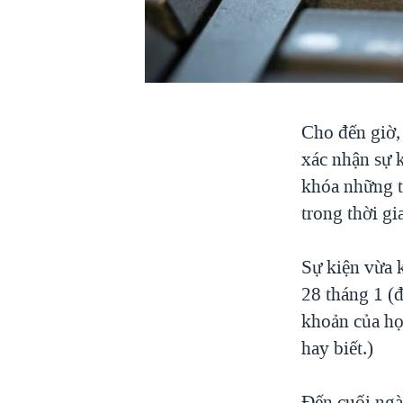
VIỆT NAM
NGƯ DÂN VIỆT VÀ LÀN SÓNG
TRỘM HẢI SÂM
BÊN KIA QUỐC LỘ: TIẾNG VỌNG
TỪ NÔNG THÔN MỸ
Cho đến giờ
QUAN HỆ VIỆT MỸ
xác nhận sự k
khóa những th
trong thời gi
Sự kiện vừa 
28 tháng 1 (đ
khoản của họ
hay biết.)
Đến cuối ngà