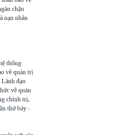
 ngăn chặn
là nạn nhân
 hệ thống
o về quản trị
h Lãnh đạo
thức về quản
g chính trị,
n thứ bảy -