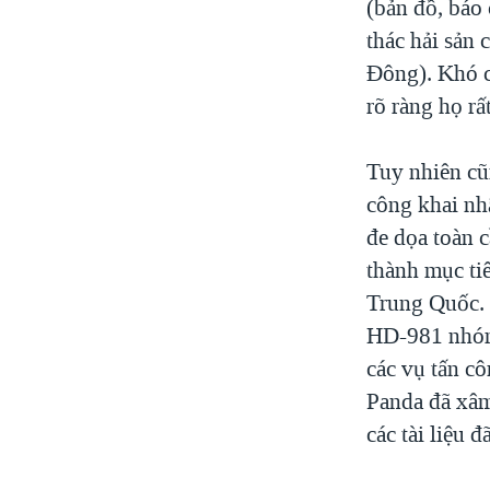
(bản đồ, báo 
thác hải sản 
Đông). Khó c
rõ ràng họ r
Tuy nhiên cũ
công khai nh
đe dọa toàn 
thành mục ti
Trung Quốc. 
HD-981 nhóm 
các vụ tấn cô
Panda đã xâm
các tài liệu