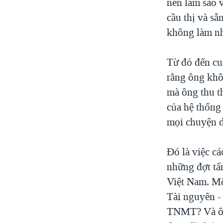
nên làm sao 
cầu thị và s
không làm nh
Từ đó đến cu
rằng ông khô
mà ông thu t
của hệ thống
mọi chuyện d
Đó là việc cá
những đợt tấ
Việt Nam. Mộ
Tài nguyên -
TNMT? Và ông