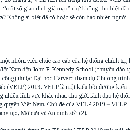
ện “một số giao dịch giả mạo” chứ không cho biết đã
a? Không ai biết đã có hoặc sẽ còn bao nhiêu người 
 một nhóm viên chức cao cấp của hệ thống chính trị,
iệt Nam đến John F. Kennedy School (chuyên đào tạ
h công) thuộc Đại học Harvard tham dự Chương trìn
cấp (VELP) 2019. VELP là một kiểu bồi dưỡng kiến 
ng nhiều lĩnh vực khác nhau cho giới lãnh đạo hệ thốn
g quyền Việt Nam. Chủ đề của VELP 2019 – VELP lầ
áng tạo, Mở cửa và An ninh số” (2).