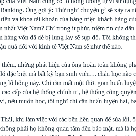
op của Việt Nam cũng có lỗ hổng tương tự vì sử dụng
Banking. Ông gợi ý: Thử nghĩ chuyện gì sẽ xảy ra nế
tiền và khóa tài khoản của hàng triệu khách hàng c
n nhất Việt Nam? Chỉ trong ít phút, niềm tin của dâ
n hàng vốn đã dễ bị lung lay sẽ sụp đổ. Tôi không t
ậu quả đối với kinh tế Việt Nam sẽ như thế nào.
 thêm, những phát hiện của ông hoàn toàn không phả
 đó đặc biệt mà bất kỳ bạn sinh viên… chán học nào 
ng lỗ hổng này. Chỉ cần mất một thời gian huấn luy
c cao cấp của hệ thống chính trị, hệ thống công quyề
vị, nếu muốn học, tôi nghĩ chỉ cần huấn luyện hai, b
Thái, khi làm việc với các bên liên quan để sửa lỗi, 
 không phải họ không quan tâm đến bảo mật, mà là h