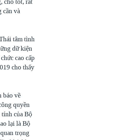
cho tốt, rất
g cần và
Thái tâm tình
hững dữ kiện
 chức cao cấp
2019 cho thấy
h báo về
 công quyền
 tính của Bộ
o lại là Bộ
 quan trọng