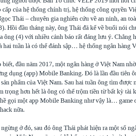
hững người được Ban Tổ chức VELP 2019 mời nói ch
o cấp của hệ thống chính trị, hệ thống công quyền Vi
ọc Thái – chuyên gia nghiên cứu về an ninh, an toà
3). Hồi đầu tháng này, ông Thái đã kể về buổi nói ch
a ông (4) với nhiều cảnh báo rất đáng lưu ý. Chẳng h
à hai tuần là có thể đánh sập… hệ thống ngân hàng 
 biết, đầu năm 2017, một ngân hàng ở Việt Nam nhờ
ứng dụng (app) Mobile Banking. Đó là lần đầu tiên 
 sản phẩm của Việt Nam. Sau hai tuần ông tìm được 
trọng hơn hết là ông có thể trộm tiền từ bất kỳ tài 
hề gọi một app Mobile Banking như vậy là… game 
 hack nữa.
ngừng ở đó, sau đó ông Thái phát hiện ra một số ng