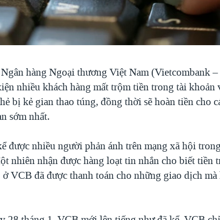
, Ngân hàng Ngoại thương Việt Nam (Vietcombank –
iện nhiều khách hàng mất trộm tiền trong tài khoản 
ẻ bị kẻ gian thao túng, đồng thời sẽ hoàn tiền cho 
an sớm nhất.
kể được nhiều người phản ánh trên mạng xã hội tron
ột nhiên nhận được hàng loạt tin nhắn cho biết tiền t
 ở VCB đã được thanh toán cho những giao dịch mà
y 28 tháng 1, VCB mới lên tiếng như đã kể. VCB chỉ