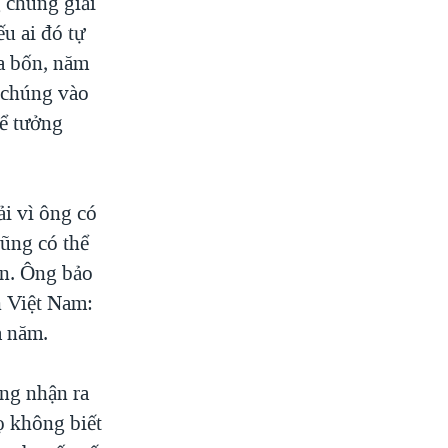
 chung giải
u ai đó tự
ủa bốn, năm
n chúng vào
hể tưởng
i vì ông có
cũng có thể
ện. Ông bảo
n Việt Nam:
a năm.
ông nhận ra
ọ không biết