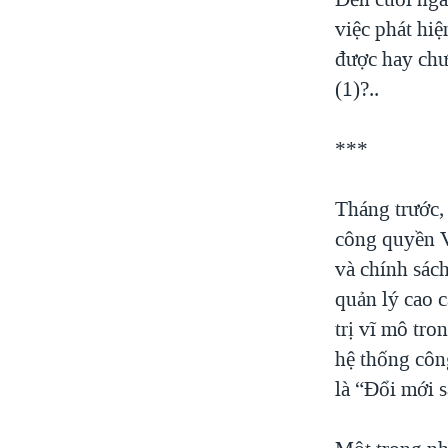
việc phát hi
được hay chư
(1)?..
***
Tháng trước,
công quyền V
và chính sác
quản lý cao 
trị vĩ mô tro
hệ thống côn
là “Đổi mới s