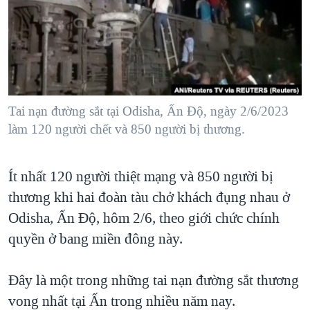
TẠI
VIDEO
"Tìm"
NGƯỜI VIỆT HẢI NGOẠI
HÀNH TRÌNH BẦU CỬ 2024
NGHE
ĐỜI SỐNG
MỘT NĂM CHIẾN TRANH TẠI DẢI GAZA
KINH TẾ
MẠNG XÃ HỘI
GIẢI MÃ VÀNH ĐAI & CON ĐƯỜNG
KHOA HỌC
NGÀY TỊ NẠN THẾ GIỚI
Tai nạn đường sắt tại Odisha, Ấn Độ, ngày 2/6/2023
SỨC KHOẺ
làm 120 người chết và 850 người bị thương.
TRỊNH VĨNH BÌNH - NGƯỜI HẠ 'BÊN THẮNG CUỘC'
Ngôn ngữ khác
VĂN HOÁ
GROUND ZERO – XƯA VÀ NAY
THỂ THAO
Ít nhất 120 người thiệt mạng và 850 người bị
CHI PHÍ CHIẾN TRANH AFGHANISTAN
GIÁO DỤC
thương khi hai đoàn tàu chở khách đụng nhau ở
CÁC GIÁ TRỊ CỘNG HÒA Ở VIỆT NAM
Odisha, Ấn Độ, hôm 2/6, theo giới chức chính
THƯỢNG ĐỈNH TRUMP-KIM TẠI VIỆT NAM
quyền ở bang miền đông này.
TRỊNH VĨNH BÌNH VS. CHÍNH PHỦ VIỆT NAM
Đây là một trong những tai nạn đường sắt thương
NGƯ DÂN VIỆT VÀ LÀN SÓNG TRỘM HẢI SÂM
vong nhất tại Ấn trong nhiều năm nay.
BÊN KIA QUỐC LỘ: TIẾNG VỌNG TỪ NÔNG THÔN MỸ