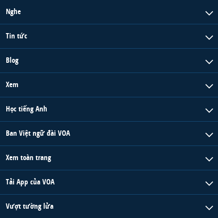
Nghe
Tin tức
Blog
Xem
Học tiếng Anh
Ban Việt ngữ đài VOA
Xem toàn trang
Tải App của VOA
Vượt tường lửa