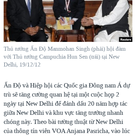
TẠI
VIDEO
"Tìm"
NGƯỜI VIỆT HẢI NGOẠI
HÀNH TRÌNH BẦU CỬ 2024
NGHE
ĐỜI SỐNG
MỘT NĂM CHIẾN TRANH TẠI DẢI GAZA
KINH TẾ
MẠNG XÃ HỘI
GIẢI MÃ VÀNH ĐAI & CON ĐƯỜNG
KHOA HỌC
NGÀY TỊ NẠN THẾ GIỚI
Thủ tướng Ấn Độ Manmohan Singh (phải) hội đàm
SỨC KHOẺ
với Thủ tướng Campuchia Hun Sen (trái) tại New
TRỊNH VĨNH BÌNH - NGƯỜI HẠ 'BÊN THẮNG CUỘC'
Ngôn ngữ khác
VĂN HOÁ
Delhi, 19/12/12
GROUND ZERO – XƯA VÀ NAY
THỂ THAO
CHI PHÍ CHIẾN TRANH AFGHANISTAN
GIÁO DỤC
Ấn Ðộ và Hiệp hội các Quốc gia Ðông nam Á dự
CÁC GIÁ TRỊ CỘNG HÒA Ở VIỆT NAM
trù sẽ tăng cường quan hệ tại một cuộc họp 2
THƯỢNG ĐỈNH TRUMP-KIM TẠI VIỆT NAM
ngày tại New Delhi để đánh dấu 20 năm hợp tác
TRỊNH VĨNH BÌNH VS. CHÍNH PHỦ VIỆT NAM
giữa New Delhi và khu vực tăng trưởng nhanh
chóng này. Theo bài tường thuật từ New Delhi
NGƯ DÂN VIỆT VÀ LÀN SÓNG TRỘM HẢI SÂM
của thông tín viên VOA Anjana Pasricha, vào lúc
BÊN KIA QUỐC LỘ: TIẾNG VỌNG TỪ NÔNG THÔN MỸ