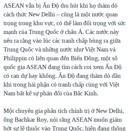
ASEAN vẫn bị Ấn Ðộ thu hút khi họ thăm dò
cách thức New Delhi – cũng là một nước quan
trọng trong khu vực, có thể làm đối trọng với sức
mạnh của Trung Quốc ở châu Á. Các nước này
nêu ra rằng vào lúc các tranh chấp bùng ra giữa
Trung Quốc và những nước như Việt Nam và
Philippin có liên quan đến Biển Ðông, một số
quốc gia ASEAN đang tìm cách coi xem Ấn Ðộ
có can dự hay không. Ấn Ðộ đang thăm dò dầu
khi trong hải phận có tranh chấp cùng với Việt
Nam bất kể sự phản đối của Bắc Kinh.
Một chuyên gia phân tích chính trị ở New Delhi,
ông Bachkar Roy, nói rằng ASEAN muốn giảm
bớt sự lệ thuộc vào Trung Quốc, hiện đang thống