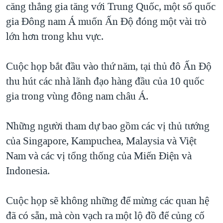
căng thẳng gia tăng với Trung Quốc, một số quốc
QUAN HỆ VIỆT MỸ
gia Ðông nam Á muốn Ấn Ðộ đóng một vài trò
lớn hơn trong khu vực.
Cuộc họp bắt đầu vào thứ năm, tại thủ đô Ấn Ðộ
thu hút các nhà lãnh đạo hàng đầu của 10 quốc
gia trong vùng đông nam châu Á.
Những người tham dự bao gồm các vị thủ tướng
của Singapore, Kampuchea, Malaysia và Việt
Nam và các vị tổng thống của Miến Ðiện và
Indonesia.
Cuộc họp sẽ không những để mừng các quan hệ
đã có sẵn, mà còn vạch ra một lộ đồ để củng cố