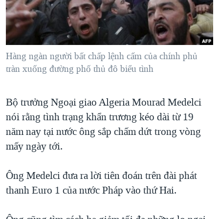
TẠI
VIDEO
"Tìm"
NGƯỜI VIỆT HẢI NGOẠI
HÀNH TRÌNH BẦU CỬ 2024
NGHE
ĐỜI SỐNG
MỘT NĂM CHIẾN TRANH TẠI DẢI GAZA
KINH TẾ
MẠNG XÃ HỘI
Hàng ngàn người bất chấp lệnh cấm của chính phủ
GIẢI MÃ VÀNH ĐAI & CON ĐƯỜNG
KHOA HỌC
tràn xuống đường phố thủ đô biểu tình
NGÀY TỊ NẠN THẾ GIỚI
SỨC KHOẺ
TRỊNH VĨNH BÌNH - NGƯỜI HẠ 'BÊN THẮNG CUỘC'
Ngôn ngữ khác
VĂN HOÁ
Bộ trưởng Ngoại giao Algeria Mourad Medelci
GROUND ZERO – XƯA VÀ NAY
nói rằng tình trạng khẩn trương kéo dài từ 19
THỂ THAO
CHI PHÍ CHIẾN TRANH AFGHANISTAN
năm nay tại nước ông sắp chấm dứt trong vòng
GIÁO DỤC
CÁC GIÁ TRỊ CỘNG HÒA Ở VIỆT NAM
mấy ngày tới.
THƯỢNG ĐỈNH TRUMP-KIM TẠI VIỆT NAM
Ông Medelci đưa ra lời tiên đoán trên đài phát
TRỊNH VĨNH BÌNH VS. CHÍNH PHỦ VIỆT NAM
thanh Euro 1 của nước Pháp vào thứ Hai.
NGƯ DÂN VIỆT VÀ LÀN SÓNG TRỘM HẢI SÂM
BÊN KIA QUỐC LỘ: TIẾNG VỌNG TỪ NÔNG THÔN MỸ