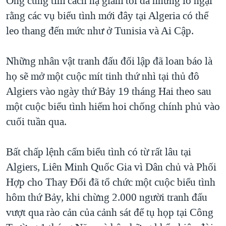
Ông cũng tìm cách hạ giảm tối đa những lo ngại
QUAN HỆ VIỆT MỸ
rằng các vụ biểu tình mới đây tại Algeria có thể
leo thang đến mức như ở Tunisia và Ai Cập.
Những nhân vật tranh đấu đối lập đã loan báo là
họ sẽ mở một cuộc mít tinh thứ nhì tại thủ đô
Algiers vào ngày thứ Bảy 19 tháng Hai theo sau
một cuộc biểu tình hiếm hoi chống chính phủ vào
cuối tuần qua.
Bất chấp lệnh cấm biểu tình có từ rất lâu tại
Algiers, Liên Minh Quốc Gia vì Dân chủ và Phối
Hợp cho Thay Đổi đã tổ chức một cuộc biểu tình
hôm thứ Bảy, khi chừng 2.000 người tranh đấu
vượt qua rào cản của cảnh sát để tụ họp tại Công