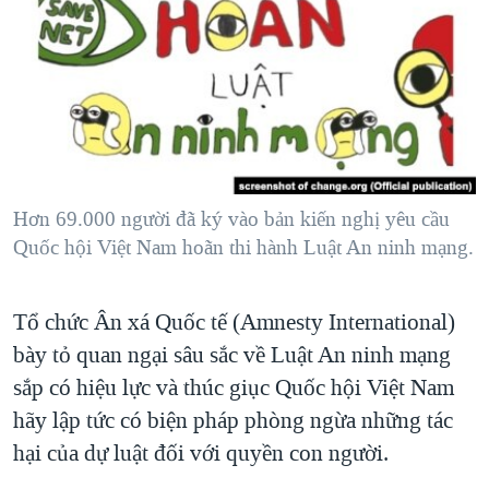
TẠI
VIDEO
"Tìm"
NGƯỜI VIỆT HẢI NGOẠI
HÀNH TRÌNH BẦU CỬ 2024
NGHE
ĐỜI SỐNG
MỘT NĂM CHIẾN TRANH TẠI DẢI GAZA
KINH TẾ
MẠNG XÃ HỘI
GIẢI MÃ VÀNH ĐAI & CON ĐƯỜNG
KHOA HỌC
NGÀY TỊ NẠN THẾ GIỚI
SỨC KHOẺ
TRỊNH VĨNH BÌNH - NGƯỜI HẠ 'BÊN THẮNG CUỘC'
Hơn 69.000 người đã ký vào bản kiến nghị yêu cầu
Ngôn ngữ khác
VĂN HOÁ
GROUND ZERO – XƯA VÀ NAY
Quốc hội Việt Nam hoãn thi hành Luật An ninh mạng.
THỂ THAO
CHI PHÍ CHIẾN TRANH AFGHANISTAN
GIÁO DỤC
Tổ chức Ân xá Quốc tế (Amnesty International)
CÁC GIÁ TRỊ CỘNG HÒA Ở VIỆT NAM
bày tỏ quan ngại sâu sắc về Luật An ninh mạng
THƯỢNG ĐỈNH TRUMP-KIM TẠI VIỆT NAM
sắp có hiệu lực và thúc giục Quốc hội Việt Nam
TRỊNH VĨNH BÌNH VS. CHÍNH PHỦ VIỆT NAM
hãy lập tức có biện pháp phòng ngừa những tác
NGƯ DÂN VIỆT VÀ LÀN SÓNG TRỘM HẢI SÂM
hại của dự luật đối với quyền con người.
BÊN KIA QUỐC LỘ: TIẾNG VỌNG TỪ NÔNG THÔN MỸ