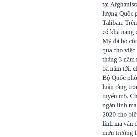
tại Afghanis
lượng Quốc p
Taliban. Trê
có khả năng đ
Mỹ đã bỏ côn
qua cho việc
tháng 3 năm 
ba năm tới, c
Bộ Quốc phòn
luận rằng tr
tuyển mộ. Ch
ngàn lính ma
2020 cho biế
lính ma vẫn 
mưu trưởng L