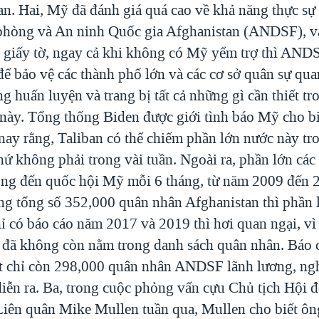
tan. Hai, Mỹ đã đánh giá quá cao về khả năng thực sự
hòng và An ninh Quốc gia Afghanistan (ANDSF), v
n giấy tờ, ngay cả khi không có Mỹ yểm trợ thì ANDS
ể bảo vệ các thành phố lớn và các cơ sở quân sự quan
g huấn luyện và trang bị tất cả những gì cần thiết t
 này. Tổng thống Biden được giới tình báo Mỹ cho bi
nay rằng, Taliban có thể chiếm phần lớn nước này tr
hứ không phải trong vài tuần. Ngoài ra, phần lớn các
g đến quốc hội Mỹ mỗi 6 tháng, từ năm 2009 đến 2
ong tổng số 352,000 quân nhân Afghanistan thì phần 
ỉ có báo cáo năm 2017 và 2019 thì hơi quan ngại, vì
 đã không còn nằm trong danh sách quân nhân. Báo
t chỉ còn 298,000 quân nhân ANDSF lãnh lương, ngh
diễn ra. Ba, trong cuộc phỏng vấn cựu Chủ tịch Hội
iên quân Mike Mullen tuần qua, Mullen cho biết ôn