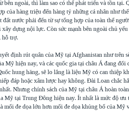
 bên ngoài, thì làm sao có thể phát triển và tồn tại.
ợp của hàng triệu đến hàng tỷ những cá nhân như thế
 đất nước phải đến từ sự tổng hợp của toàn thể ngườ
i xây dựng nội lực. Còn sức mạnh bên ngoài chủ yếu
 hỗ trợ.
uyết định rút quân của Mỹ tại Afghanistan như trên s
a Mỹ hiện nay, và các quốc gia tại châu Á đang đối 
uốc hung hăng, sẽ lo lắng là liệu Mỹ có can thiệp kh
iếp đáp hoặc xâm lược hay không. Đài Loan chắc hẳ
 nhất. Nhưng chính sách của Mỹ tại châu Á hoàn toàn
a Mỹ tại Trung Đông hiện nay. Ít nhất là mức độ ưu t
à mối đe dọa lớn hơn mối đe dọa khủng bố của Mỹ 