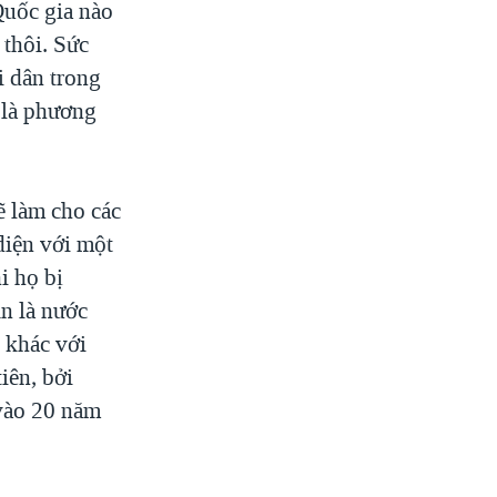
 Quốc gia nào
 thôi. Sức
i dân trong
 là phương
ẽ làm cho các
diện với một
i họ bị
n là nước
 khác với
iên, bởi
vào 20 năm