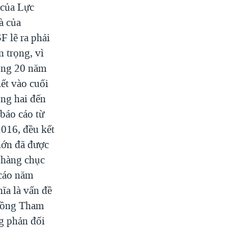
 của Lực
à của
F lẽ ra phải
 trọng, vì
rong 20 năm
ết vào cuối
ong hai đến
 báo cáo từ
016, đều kết
lớn đã được
 hàng chục
 cáo năm
ĩa là vấn đề
 đồng Tham
g phản đối