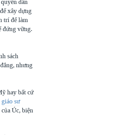
h quyền dân
ệ để xây dựng
 trí để làm
hể đứng vững.
ính sách
y đắng, nhưng
Mỹ hay bất cứ
,
giáo sư
 của Úc, biện