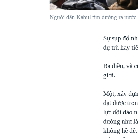
VIỆT NAM
Người dân Kabul tìm đường ra nước n
NGƯ DÂN VIỆT VÀ LÀN SÓNG
TRỘM HẢI SÂM
BÊN KIA QUỐC LỘ: TIẾNG VỌNG
Sự sụp đổ nh
TỪ NÔNG THÔN MỸ
dự trù hay ti
QUAN HỆ VIỆT MỸ
Ba điều, và 
giới.
Một, xây dựng
đạt được tro
lực dồi dào 
dường như là 
không hề dễ. 