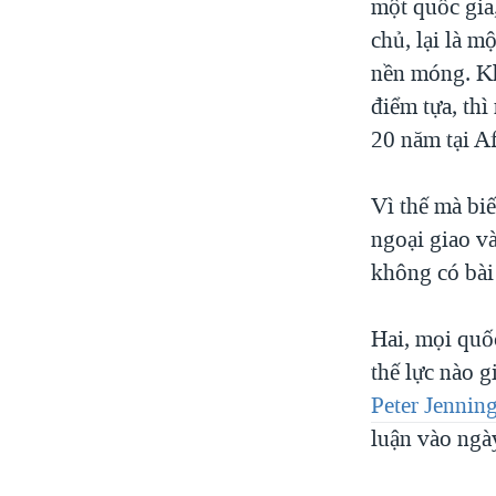
một quốc gia
chủ, lại là m
nền móng. Kh
điểm tựa, th
20 năm tại A
Vì thế mà biế
ngoại giao v
không có bài 
Hai, mọi quố
thế lực nào 
Peter Jennin
luận vào ngà