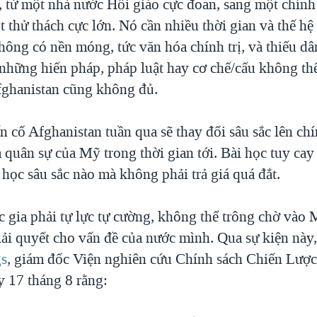
, từ một nhà nước Hồi giáo cực đoan, sang một chín
ột thử thách cực lớn. Nó cần nhiều thời gian và thế h
ông có nền móng, tức văn hóa chính trị, và thiếu dân
ì những hiến pháp, pháp luật hay cơ chế/cấu không t
fghanistan cũng không đủ.
n cố Afghanistan tuần qua sẽ thay đổi sâu sắc lên ch
à quân sự của Mỹ trong thời gian tới. Bài học tuy ca
học sâu sắc nào mà không phải trả giá quá đắt.
c gia phải tự lực tự cường, không thể trông chờ vào 
giải quyết cho vấn đề của nước mình. Qua sự kiện này
gs
, giám đốc Viện nghiên cứu Chính sách Chiến Lược
y 17 tháng 8 rằng: