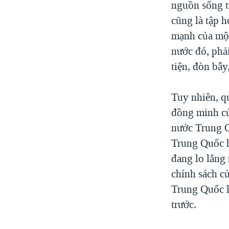
nguồn sống từ
cũng là tập h
mạnh của một
nước đó, phả
tiện, đòn bẫy,
Tuy nhiên, q
đồng minh củ
nước Trung Q
Trung Quốc h
đang lo lắng
chính sách củ
Trung Quốc l
trước.