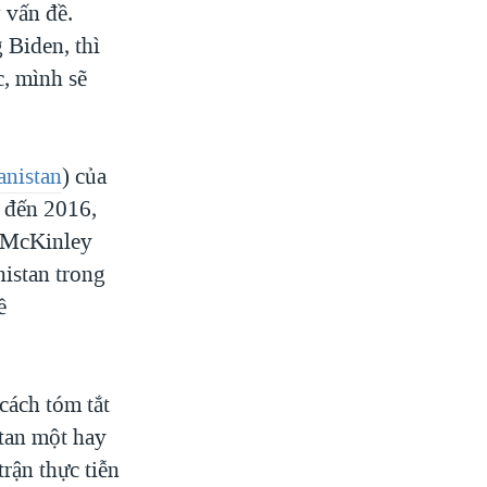
ỹ vấn đề.
 Biden, thì
c, mình sẽ
anistan
) của
 đến 2016,
. McKinley
nistan trong
ề
cách tóm tắt
stan một hay
rận thực tiễn