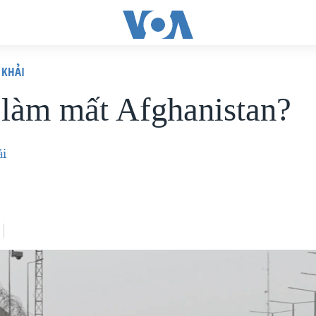
 KHẢI
 làm mất Afghanistan?
i