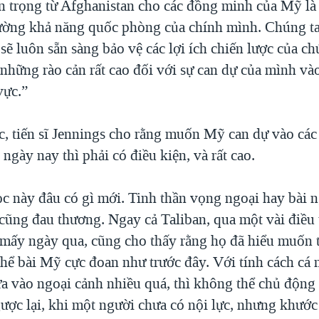
n trọng từ Afghanistan cho các đồng minh của Mỹ là 
cường khả năng quốc phòng của chính mình. Chúng t
ẽ luôn sẵn sàng bảo vệ các lợi ích chiến lược của c
 những rào cản rất cao đối với sự can dự của mình và
vực.”
c, tiến sĩ Jennings cho rằng muốn Mỹ can dự vào các
ngày nay thì phải có điều kiện, và rất cao.
c này đâu có gì mới. Tinh thần vọng ngoại hay bài n
 cũng đau thương. Ngay cả Taliban, qua một vài điều 
 mấy ngày qua, cũng cho thấy rằng họ đã hiểu muốn tồ
hể bài Mỹ cực đoan như trước đây. Với tính cách cá n
a vào ngoại cảnh nhiều quá, thì không thể chủ động
ược lại, khi một người chưa có nội lực, nhưng khước