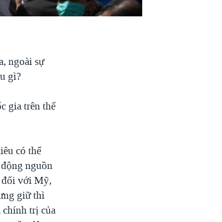
, ngoài sự
u gì?
 gia trên thế
iêu có thể
y động nguồn
 đối với Mỹ,
ưng giữ thì
 chính trị của