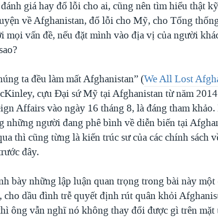
 đánh giá hay đổ lỗi cho ai, cũng nên tìm hiểu thật k
uyện về Afghanistan, đổ lỗi cho Mỹ, cho Tổng thống
i mọi vấn đề, nếu đặt mình vào địa vị của người khá
 sao?
chúng ta đều làm mất Afghanistan” (
We All Lost Afgh
cKinley, cựu Đại sứ Mỹ tại Afghanistan từ năm 2014
reign Affairs vào ngày 16 tháng 8, là đáng tham khảo
ng những người đang phê bình về diễn biến tại Afgha
a thì cũng từng là kiến trúc sư của các chính sách v
trước đây.
nh bày những lập luận quan trọng trong bài này một 
, cho dầu đình trễ quyết định rút quân khỏi Afghani
hì ông vẫn nghĩ nó không thay đổi được gì trên mặt t