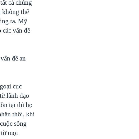
tất cả chúng
a không thể
húng ta. Mỹ
o các vấn đề
 vấn đề an
goại cực
từ lãnh đạo
n tại thì họ
hân thôi, khi
 cuộc sống
 từ mọi