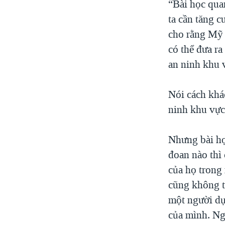
“Bài học qua
ta cần tăng 
cho rằng Mỹ s
có thể đưa ra
an ninh khu 
Nói cách khá
ninh khu vực 
Nhưng bài họ
đoan nào thì
của họ trong
cũng không t
một người dự
của mình. Ng