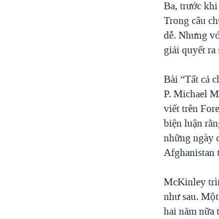
Ba, trước khi
Trong câu ch
dễ. Nhưng vớ
giải quyết ra
Bài “Tất cả 
P. Michael M
viết trên Fo
biện luận rằ
những ngày qu
Afghanistan 
McKinley trì
như sau. Một
hai năm nữa t