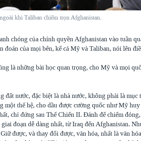
goài khi Taliban chiếm trọn Afghanistan.
anh chóng của chính quyền Afghanistan vào tuần qua
ên đoán của mọi bên, kể cả Mỹ và Taliban, nói lên điề
cũng là những bài học quan trọng, cho Mỹ và mọi quốc
 đất nước, đặc biệt là nhà nước, không phải là mục t
ng một thế hệ, cho dầu được cường quốc như Mỹ hu
nhất, chỉ đứng sau Thế Chiến II. Đánh để chiếm đóng,
giai đoạn dễ dàng nhất, từ Iraq đến Afghanistan. Nh
Giữ được, và thay đổi được, văn hóa, nhất là văn hóa