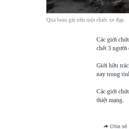
VIỆT NAM
NGƯ DÂN VIỆT VÀ LÀN SÓNG
Quả bom gài trên một chiếc xe đạp.
TRỘM HẢI SÂM
BÊN KIA QUỐC LỘ: TIẾNG VỌNG
Các giới chức
TỪ NÔNG THÔN MỸ
chết 3 người
QUAN HỆ VIỆT MỸ
Giới hữu trá
nay trong tỉ
Các giới chứ
thiệt mạng.
Chia sẻ