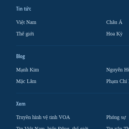
Tin tức
Việt Nam
Châu Á
Thế giới
Hoa Kỳ
Blog
Mạnh Kim
Nguyễn H
Mặc Lâm
Phạm Chí
Xem
Truyền hình vệ tinh VOA
Phóng sự
Tin Việt Nam, biển Đông, thế giới
Tin vắn Th