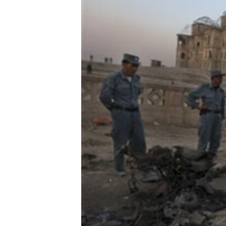
VIDEO
NGƯỜI VIỆT HẢI NGOẠI
"Tìm"
HÀNH TRÌNH BẦU CỬ 2024
NGHE
ĐỜI SỐNG
MỘT NĂM CHIẾN TRANH TẠI DẢI
KINH TẾ
GAZA
KHOA HỌC
GIẢI MÃ VÀNH ĐAI & CON ĐƯỜNG
SỨC KHOẺ
NGÀY TỊ NẠN THẾ GIỚI
VĂN HOÁ
TRỊNH VĨNH BÌNH - NGƯỜI HẠ 'BÊN
THẮNG CUỘC'
THỂ THAO
GROUND ZERO – XƯA VÀ NAY
GIÁO DỤC
CHI PHÍ CHIẾN TRANH
AFGHANISTAN
CÁC GIÁ TRỊ CỘNG HÒA Ở VIỆT
NAM
THƯỢNG ĐỈNH TRUMP-KIM TẠI
VIỆT NAM
TRỊNH VĨNH BÌNH VS. CHÍNH PHỦ