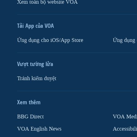
Xem toàn bộ website VOA
Tải App của VOA
Ứng dụng cho iOS/App Store
Ứng dụng 
Vượt tường lửa
Tránh kiểm duyệt
Xem thêm
MẠNG XÃ HỘI
BBG Direct
VOA Media
VOA English News
Accessibil
Ngôn ngữ khác