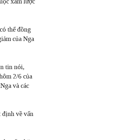
cuộc xâm lược
có thể đồng
giảm
của Nga
n tin nói,
p hôm
2/6
của
Nga và các
 định về vấn