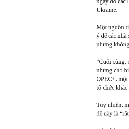
ngày do các 
Ukraine.
Một nguồn t
ý để các nhà
nhưng không 
“
Cuối cùng, 
nhưng cho bi
OPEC+, một l
tổ chức khác.
Tuy nhiên, m
đề này là
“
rấ