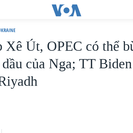
KRAINE
 Xê Út, OPEC có thể b
 dầu của Nga; TT Biden 
Riyadh