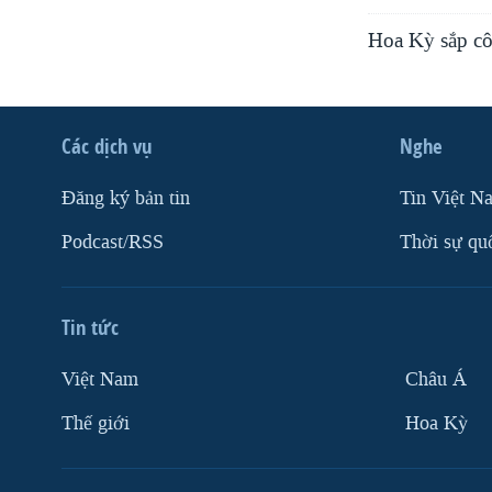
Hoa Kỳ sắp cô
Các dịch vụ
Nghe
Ðăng ký bản tin
Tin Việt N
Podcast/RSS
Thời sự qu
Tin tức
Việt Nam
Châu Á
Thế giới
Hoa Kỳ