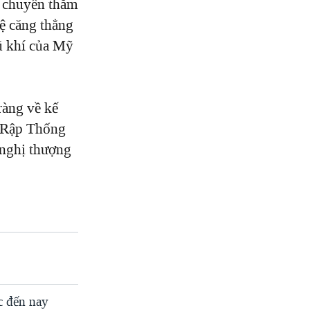
c chuyến thăm
ệ căng thẳng
ũ khí của Mỹ
ràng về kế
Ả Rập Thống
 nghị thượng
c đến nay