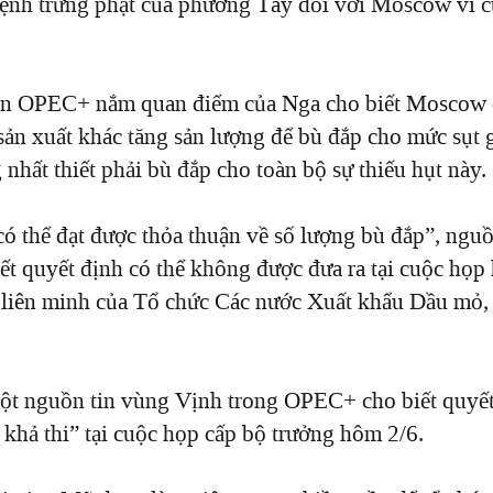
lệnh trừng phạt của phương Tây đối với Moscow vì 
in OPEC+ nắm quan điểm của Nga cho biết Moscow 
 sản xuất khác tăng sản lượng để bù đắp cho
mức
s
ụt 
nhất thiết phải bù đắp
cho toàn bộ sự
thiếu hụt
này
.
có thể đạt được thỏa thuận về số lượng bù đắp
”
, nguồ
ết quyết định có thể không được đưa ra tại cuộc họ
iên minh của Tổ chức Các nước Xuất khẩu Dầu mỏ, 
ột nguồn tin vùng Vịnh trong OPEC+ cho biết quyết
t khả thi
”
tại cuộc họp cấp bộ trưởng hôm
2/6
.