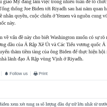
i giao Mỹ đ
ang
làm việc trong nhiều tuần để tổ chứ
 Tổng thống Joe Biden tới Riyadh sau hai năm quan h
về nhân quyền, cuộc chiến ở Yemen và nguồn cung v
ốc này.
n về vấn đề này cho biết Washington muốn có sự rõ 
ợng dầu của Ả Rập Xê Út và Các Tiểu vương quốc 
huyến thăm tiềm tàng của
ông
Biden để thực hiện hội
 nhà lãnh đạo Ả Rập vùng Vịnh ở Riyadh.
Follow us
Print
den xem xét tung ra số lượng dầu dự trữ lớn nhất từ trướ