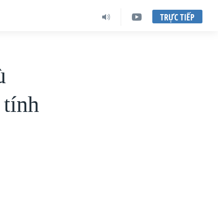
TRỰC TIẾP
ù
tính