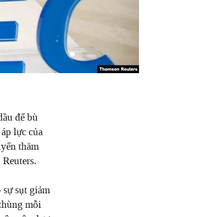
dầu để bù
 áp lực của
uyến thăm
o
Reuters
.
 sự sụt giảm
 thùng mỗi