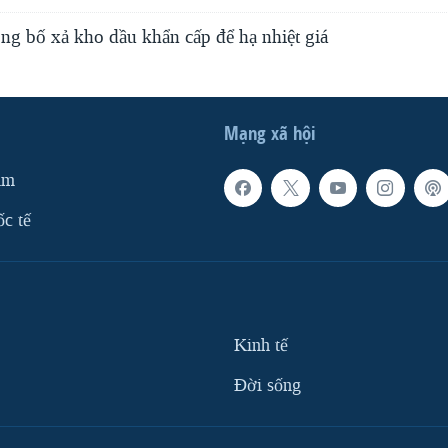
ng bố xả kho dầu khẩn cấp để hạ nhiệt giá
Mạng xã hội
am
ốc tế
Kinh tế
Ðời sống