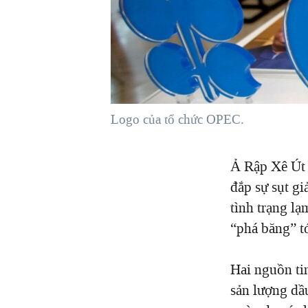
VIỆT NAM
NGƯ DÂN VIỆT VÀ LÀN SÓNG
TRỘM HẢI SÂM
BÊN KIA QUỐC LỘ: TIẾNG VỌNG
TỪ NÔNG THÔN MỸ
QUAN HỆ VIỆT MỸ
Logo của tổ chức OPEC.
Ả Rập Xê Út 
đắp sự sụt gi
tình trạng l
“phá băng” t
Hai nguồn ti
sản lượng dầ