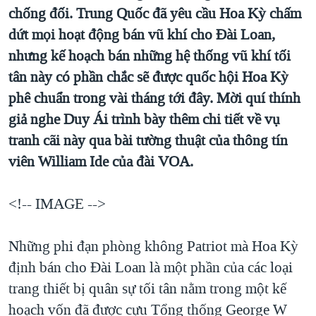
TẠI
chống đối. Trung Quốc đã yêu cầu Hoa Kỳ chấm
VIDEO
"Tìm"
NGƯỜI VIỆT HẢI NGOẠI
HÀNH TRÌNH BẦU CỬ 2024
dứt mọi hoạt động bán vũ khí cho Đài Loan,
NGHE
ĐỜI SỐNG
nhưng kế hoạch bán những hệ thống vũ khí tối
MỘT NĂM CHIẾN TRANH TẠI DẢI GAZA
KINH TẾ
tân này có phần chắc sẽ được quốc hội Hoa Kỳ
MẠNG XÃ HỘI
GIẢI MÃ VÀNH ĐAI & CON ĐƯỜNG
KHOA HỌC
phê chuẩn trong vài tháng tới đây. Mời quí thính
NGÀY TỊ NẠN THẾ GIỚI
giả nghe Duy Ái trình bày thêm chi tiết về vụ
SỨC KHOẺ
TRỊNH VĨNH BÌNH - NGƯỜI HẠ 'BÊN THẮNG CUỘC'
tranh cãi này qua bài tường thuật của thông tín
Ngôn ngữ khác
VĂN HOÁ
GROUND ZERO – XƯA VÀ NAY
viên William Ide của đài VOA.
THỂ THAO
CHI PHÍ CHIẾN TRANH AFGHANISTAN
GIÁO DỤC
<!-- IMAGE -->
CÁC GIÁ TRỊ CỘNG HÒA Ở VIỆT NAM
THƯỢNG ĐỈNH TRUMP-KIM TẠI VIỆT NAM
Những phi đạn phòng không Patriot mà Hoa Kỳ
TRỊNH VĨNH BÌNH VS. CHÍNH PHỦ VIỆT NAM
định bán cho Đài Loan là một phần của các loại
NGƯ DÂN VIỆT VÀ LÀN SÓNG TRỘM HẢI SÂM
trang thiết bị quân sự tối tân nằm trong một kế
hoạch vốn đã được cựu Tổng thống George W
BÊN KIA QUỐC LỘ: TIẾNG VỌNG TỪ NÔNG THÔN MỸ