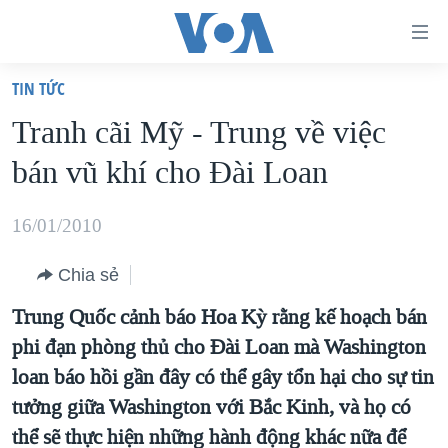
Đường
dẫn
TIN TỨC
truy
TRANG CHỦ
Tranh cãi Mỹ - Trung về việc
cập
VIỆT NAM
bán vũ khí cho Đài Loan
Tới
HOA KỲ
nội
BIỂN ĐÔNG
16/01/2010
dung
THẾ GIỚI
chính
Chia sẻ
BLOG
Tới
Trung Quốc cảnh báo Hoa Kỳ rằng kế hoạch bán
điều
DIỄN ĐÀN
phi đạn phòng thủ cho Đài Loan mà Washington
hướng
MỤC
loan báo hồi gần đây có thể gây tổn hại cho sự tin
chính
CHUYÊN ĐỀ
TỰ DO BÁO CHÍ
tưởng giữa Washington với Bắc Kinh, và họ có
Đi
HỌC TIẾNG ANH
thể sẽ thực hiện những hành động khác nữa để
VẠCH TRẦN TIN GIẢ
CHIẾN TRANH THƯƠNG MẠI CỦA MỸ: QUÁ KHỨ VÀ HIỆN
tới