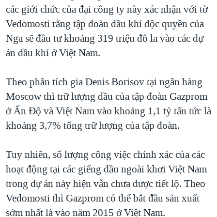
TẠI
các giới chức của đại công ty này xác nhận với tờ
VIDEO
"Tìm"
NGƯỜI VIỆT HẢI NGOẠI
HÀNH TRÌNH BẦU CỬ 2024
Vedomosti rằng tập đoàn dầu khí độc quyền của
NGHE
ĐỜI SỐNG
Nga sẽ đầu tư khoảng 319 triệu đô la vào các dự
MỘT NĂM CHIẾN TRANH TẠI DẢI GAZA
KINH TẾ
án dầu khí ở Việt Nam.
MẠNG XÃ HỘI
GIẢI MÃ VÀNH ĐAI & CON ĐƯỜNG
KHOA HỌC
NGÀY TỊ NẠN THẾ GIỚI
Theo phân tích gia Denis Borisov tại ngân hàng
SỨC KHOẺ
TRỊNH VĨNH BÌNH - NGƯỜI HẠ 'BÊN THẮNG CUỘC'
Moscow thì trữ lượng dầu của tập đoàn Gazprom
Ngôn ngữ khác
VĂN HOÁ
GROUND ZERO – XƯA VÀ NAY
ở Ấn Độ và Việt Nam vào khoảng 1,1 tỷ tấn tức là
THỂ THAO
khoảng 3,7% tổng trữ lượng của tập đoàn.
CHI PHÍ CHIẾN TRANH AFGHANISTAN
GIÁO DỤC
CÁC GIÁ TRỊ CỘNG HÒA Ở VIỆT NAM
Tuy nhiên, số lượng công việc chính xác của các
THƯỢNG ĐỈNH TRUMP-KIM TẠI VIỆT NAM
hoạt động tại các giếng dầu ngoài khơi Việt Nam
TRỊNH VĨNH BÌNH VS. CHÍNH PHỦ VIỆT NAM
trong dự án này hiện vẫn chưa được tiết lộ. Theo
NGƯ DÂN VIỆT VÀ LÀN SÓNG TRỘM HẢI SÂM
Vedomosti thì Gazprom có thể bắt đầu sản xuất
sớm nhất là vào năm 2015 ở Việt Nam.
BÊN KIA QUỐC LỘ: TIẾNG VỌNG TỪ NÔNG THÔN MỸ