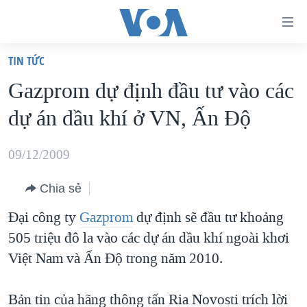
Đường
dẫn
TIN TỨC
truy
TRANG CHỦ
Gazprom dự định đầu tư vào các
cập
VIỆT NAM
dự án dầu khí ở VN, Ấn Ðộ
Tới
HOA KỲ
nội
BIỂN ĐÔNG
09/12/2009
dung
THẾ GIỚI
chính
Chia sẻ
BLOG
Tới
Đại công ty
Gazprom
dự định sẽ đầu tư khoảng
điều
DIỄN ĐÀN
505 triệu đô la vào các dự án dầu khí ngoài khơi
hướng
MỤC
Việt Nam và Ấn Độ trong năm 2010.
chính
CHUYÊN ĐỀ
TỰ DO BÁO CHÍ
Đi
HỌC TIẾNG ANH
Bản tin của hãng thông tấn Ria Novosti trích lời
VẠCH TRẦN TIN GIẢ
CHIẾN TRANH THƯƠNG MẠI CỦA MỸ: QUÁ KHỨ VÀ HIỆN
tới