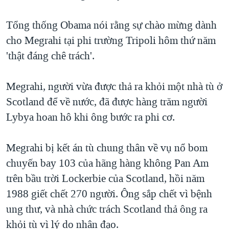
TẠI
VIDEO
"Tìm"
NGƯỜI VIỆT HẢI NGOẠI
HÀNH TRÌNH BẦU CỬ 2024
Tổng thống Obama nói rằng sự chào mừng dành
NGHE
ĐỜI SỐNG
cho Megrahi tại phi trường Tripoli hôm thứ năm
MỘT NĂM CHIẾN TRANH TẠI DẢI GAZA
KINH TẾ
'thật đáng chê trách'.
MẠNG XÃ HỘI
GIẢI MÃ VÀNH ĐAI & CON ĐƯỜNG
KHOA HỌC
NGÀY TỊ NẠN THẾ GIỚI
Megrahi, người vừa được thả ra khỏi một nhà tù ở
SỨC KHOẺ
TRỊNH VĨNH BÌNH - NGƯỜI HẠ 'BÊN THẮNG CUỘC'
Scotland để về nước, đã được hàng trăm người
Ngôn ngữ khác
VĂN HOÁ
GROUND ZERO – XƯA VÀ NAY
Lybya hoan hô khi ông bước ra phi cơ.
THỂ THAO
CHI PHÍ CHIẾN TRANH AFGHANISTAN
GIÁO DỤC
Megrahi bị kết án tù chung thân về vụ nổ bom
CÁC GIÁ TRỊ CỘNG HÒA Ở VIỆT NAM
chuyến bay 103 của hãng hàng không Pan Am
THƯỢNG ĐỈNH TRUMP-KIM TẠI VIỆT NAM
trên bầu trời Lockerbie của Scotland, hồi năm
TRỊNH VĨNH BÌNH VS. CHÍNH PHỦ VIỆT NAM
1988 giết chết 270 người. Ông sắp chết vì bệnh
NGƯ DÂN VIỆT VÀ LÀN SÓNG TRỘM HẢI SÂM
ung thư, và nhà chức trách Scotland thả ông ra
khỏi tù vì lý do nhân đạo.
BÊN KIA QUỐC LỘ: TIẾNG VỌNG TỪ NÔNG THÔN MỸ