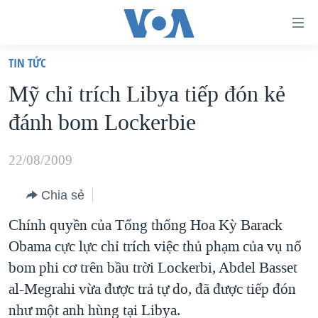
Đường
dẫn
TIN TỨC
truy
TRANG CHỦ
Mỹ chỉ trích Libya tiếp đón kẻ
cập
VIỆT NAM
đánh bom Lockerbie
Tới
HOA KỲ
nội
BIỂN ĐÔNG
22/08/2009
dung
THẾ GIỚI
chính
Chia sẻ
BLOG
Tới
Chính quyền của Tổng thống Hoa Kỳ Barack
điều
DIỄN ĐÀN
Obama cực lực chỉ trích việc thủ phạm của vụ nổ
hướng
MỤC
bom phi cơ trên bầu trời Lockerbi, Abdel Basset
chính
CHUYÊN ĐỀ
TỰ DO BÁO CHÍ
al-Megrahi vừa được trả tự do, đã được tiếp đón
Đi
HỌC TIẾNG ANH
như một anh hùng tại Libya.
VẠCH TRẦN TIN GIẢ
CHIẾN TRANH THƯƠNG MẠI CỦA MỸ: QUÁ KHỨ VÀ HIỆN
tới