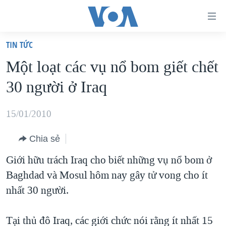
Đường
dẫn
TIN TỨC
truy
TRANG CHỦ
Một loạt các vụ nổ bom giết chết
cập
VIỆT NAM
30 người ở Iraq
Tới
HOA KỲ
nội
BIỂN ĐÔNG
15/01/2010
dung
THẾ GIỚI
chính
Chia sẻ
BLOG
Tới
Giới hữu trách Iraq cho biết những vụ nổ bom ở
điều
DIỄN ĐÀN
Baghdad và Mosul hôm nay gây tử vong cho ít
hướng
MỤC
nhất 30 người.
chính
CHUYÊN ĐỀ
TỰ DO BÁO CHÍ
Đi
HỌC TIẾNG ANH
Tại thủ đô Iraq, các giới chức nói rằng ít nhất 15
VẠCH TRẦN TIN GIẢ
CHIẾN TRANH THƯƠNG MẠI CỦA MỸ: QUÁ KHỨ VÀ HIỆN
tới