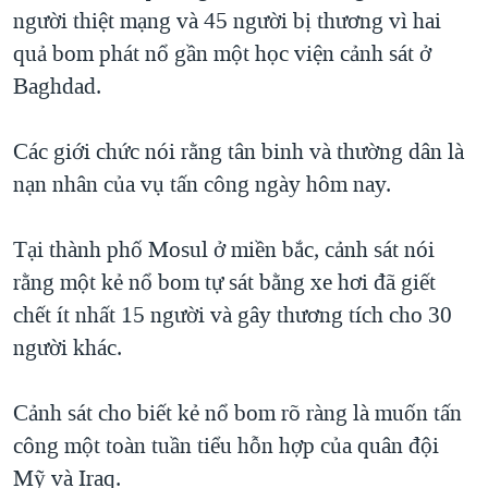
TẠI
người thiệt mạng và 45 người bị thương vì hai
VIDEO
"Tìm"
NGƯỜI VIỆT HẢI NGOẠI
HÀNH TRÌNH BẦU CỬ 2024
quả bom phát nổ gần một học viện cảnh sát ở
NGHE
ĐỜI SỐNG
Baghdad.
MỘT NĂM CHIẾN TRANH TẠI DẢI GAZA
KINH TẾ
MẠNG XÃ HỘI
GIẢI MÃ VÀNH ĐAI & CON ĐƯỜNG
KHOA HỌC
Các giới chức nói rằng tân binh và thường dân là
NGÀY TỊ NẠN THẾ GIỚI
nạn nhân của vụ tấn công ngày hôm nay.
SỨC KHOẺ
TRỊNH VĨNH BÌNH - NGƯỜI HẠ 'BÊN THẮNG CUỘC'
Ngôn ngữ khác
VĂN HOÁ
GROUND ZERO – XƯA VÀ NAY
Tại thành phố Mosul ở miền bắc, cảnh sát nói
THỂ THAO
rằng một kẻ nổ bom tự sát bằng xe hơi đã giết
CHI PHÍ CHIẾN TRANH AFGHANISTAN
GIÁO DỤC
chết ít nhất 15 người và gây thương tích cho 30
CÁC GIÁ TRỊ CỘNG HÒA Ở VIỆT NAM
người khác.
THƯỢNG ĐỈNH TRUMP-KIM TẠI VIỆT NAM
TRỊNH VĨNH BÌNH VS. CHÍNH PHỦ VIỆT NAM
Cảnh sát cho biết kẻ nổ bom rõ ràng là muốn tấn
NGƯ DÂN VIỆT VÀ LÀN SÓNG TRỘM HẢI SÂM
công một toàn tuần tiểu hỗn hợp của quân đội
Mỹ và Iraq.
BÊN KIA QUỐC LỘ: TIẾNG VỌNG TỪ NÔNG THÔN MỸ