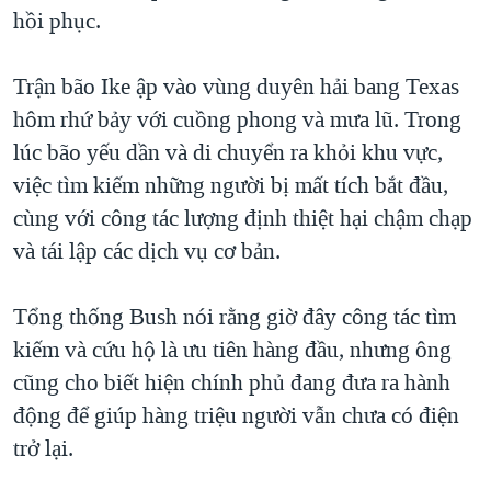
TẠI
hồi phục.
VIDEO
"Tìm"
NGƯỜI VIỆT HẢI NGOẠI
HÀNH TRÌNH BẦU CỬ 2024
NGHE
ĐỜI SỐNG
Trận bão Ike ập vào vùng duyên hải bang Texas
MỘT NĂM CHIẾN TRANH TẠI DẢI GAZA
KINH TẾ
hôm rhứ bảy với cuồng phong và mưa lũ. Trong
MẠNG XÃ HỘI
GIẢI MÃ VÀNH ĐAI & CON ĐƯỜNG
KHOA HỌC
lúc bão yếu dần và di chuyển ra khỏi khu vực,
NGÀY TỊ NẠN THẾ GIỚI
việc tìm kiếm những người bị mất tích bắt đầu,
SỨC KHOẺ
TRỊNH VĨNH BÌNH - NGƯỜI HẠ 'BÊN THẮNG CUỘC'
cùng với công tác lượng định thiệt hại chậm chạp
Ngôn ngữ khác
VĂN HOÁ
GROUND ZERO – XƯA VÀ NAY
và tái lập các dịch vụ cơ bản.
THỂ THAO
CHI PHÍ CHIẾN TRANH AFGHANISTAN
GIÁO DỤC
Tổng thống Bush nói rằng giờ đây công tác tìm
CÁC GIÁ TRỊ CỘNG HÒA Ở VIỆT NAM
kiếm và cứu hộ là ưu tiên hàng đầu, nhưng ông
THƯỢNG ĐỈNH TRUMP-KIM TẠI VIỆT NAM
cũng cho biết hiện chính phủ đang đưa ra hành
TRỊNH VĨNH BÌNH VS. CHÍNH PHỦ VIỆT NAM
động để giúp hàng triệu người vẫn chưa có điện
NGƯ DÂN VIỆT VÀ LÀN SÓNG TRỘM HẢI SÂM
trở lại.
BÊN KIA QUỐC LỘ: TIẾNG VỌNG TỪ NÔNG THÔN MỸ