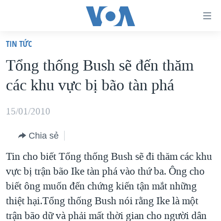
Đường
dẫn
TIN TỨC
truy
TRANG CHỦ
Tổng thống Bush sẽ đến thăm
cập
VIỆT NAM
các khu vực bị bão tàn phá
Tới
HOA KỲ
nội
BIỂN ĐÔNG
15/01/2010
dung
THẾ GIỚI
chính
Chia sẻ
BLOG
Tới
Tin cho biết Tổng thống Bush sẽ đi thăm các khu
điều
DIỄN ĐÀN
vực bị trận bão Ike tàn phá vào thứ ba. Ông cho
hướng
MỤC
biết ông muốn đến chứng kiến tận mắt những
chính
CHUYÊN ĐỀ
TỰ DO BÁO CHÍ
thiệt hại.Tổng thống Bush nói rằng Ike là một
Đi
HỌC TIẾNG ANH
trận bão dữ và phải mất thời gian cho người dân
VẠCH TRẦN TIN GIẢ
CHIẾN TRANH THƯƠNG MẠI CỦA MỸ: QUÁ KHỨ VÀ HIỆN
tới