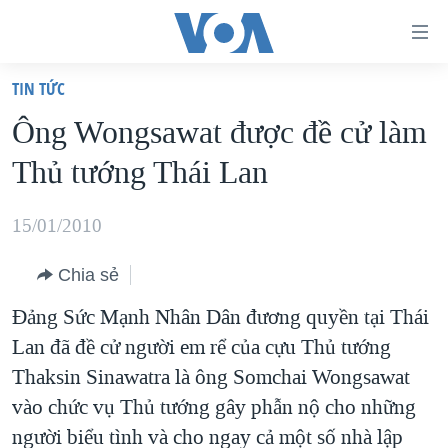
Đường
dẫn
TIN TỨC
truy
TRANG CHỦ
Ông Wongsawat được đề cử làm
cập
VIỆT NAM
Thủ tướng Thái Lan
Tới
HOA KỲ
nội
BIỂN ĐÔNG
15/01/2010
dung
THẾ GIỚI
chính
Chia sẻ
BLOG
Tới
Đảng Sức Mạnh Nhân Dân đương quyền tại Thái
điều
DIỄN ĐÀN
Lan đã đề cử người em rể của cựu Thủ tướng
hướng
MỤC
Thaksin Sinawatra là ông Somchai Wongsawat
chính
CHUYÊN ĐỀ
TỰ DO BÁO CHÍ
vào chức vụ Thủ tướng gây phẫn nộ cho những
Đi
HỌC TIẾNG ANH
người biểu tình và cho ngay cả một số nhà lập
VẠCH TRẦN TIN GIẢ
CHIẾN TRANH THƯƠNG MẠI CỦA MỸ: QUÁ KHỨ VÀ HIỆN
tới