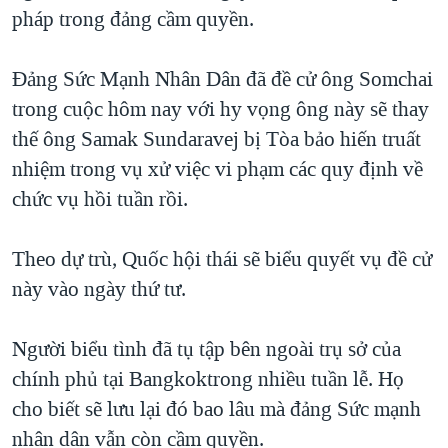
TẠI
pháp trong đảng cầm quyền.
VIDEO
"Tìm"
NGƯỜI VIỆT HẢI NGOẠI
HÀNH TRÌNH BẦU CỬ 2024
NGHE
ĐỜI SỐNG
Đảng Sức Mạnh Nhân Dân đã đề cử ông Somchai
MỘT NĂM CHIẾN TRANH TẠI DẢI GAZA
KINH TẾ
trong cuộc hôm nay với hy vọng ông này sẽ thay
MẠNG XÃ HỘI
GIẢI MÃ VÀNH ĐAI & CON ĐƯỜNG
KHOA HỌC
thế ông Samak Sundaravej bị Tòa bảo hiến truất
NGÀY TỊ NẠN THẾ GIỚI
nhiệm trong vụ xử việc vi phạm các quy định về
SỨC KHOẺ
TRỊNH VĨNH BÌNH - NGƯỜI HẠ 'BÊN THẮNG CUỘC'
chức vụ hồi tuần rồi.
Ngôn ngữ khác
VĂN HOÁ
GROUND ZERO – XƯA VÀ NAY
THỂ THAO
Theo dự trù, Quốc hội thái sẽ biểu quyết vụ đề cử
CHI PHÍ CHIẾN TRANH AFGHANISTAN
GIÁO DỤC
này vào ngày thứ tư.
CÁC GIÁ TRỊ CỘNG HÒA Ở VIỆT NAM
THƯỢNG ĐỈNH TRUMP-KIM TẠI VIỆT NAM
Người biểu tình đã tụ tập bên ngoài trụ sở của
TRỊNH VĨNH BÌNH VS. CHÍNH PHỦ VIỆT NAM
chính phủ tại Bangkoktrong nhiều tuần lễ. Họ
NGƯ DÂN VIỆT VÀ LÀN SÓNG TRỘM HẢI SÂM
cho biết sẽ lưu lại đó bao lâu mà đảng Sức mạnh
nhân dân vẫn còn cầm quyền.
BÊN KIA QUỐC LỘ: TIẾNG VỌNG TỪ NÔNG THÔN MỸ