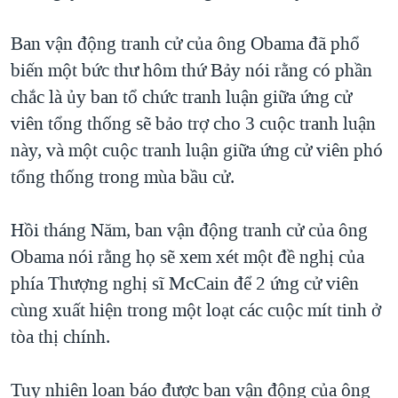
TẠI
VIDEO
"Tìm"
NGƯỜI VIỆT HẢI NGOẠI
HÀNH TRÌNH BẦU CỬ 2024
Ban vận động tranh cử của ông Obama đã phổ
NGHE
ĐỜI SỐNG
biến một bức thư hôm thứ Bảy nói rằng có phần
MỘT NĂM CHIẾN TRANH TẠI DẢI GAZA
KINH TẾ
chắc là ủy ban tổ chức tranh luận giữa ứng cử
MẠNG XÃ HỘI
GIẢI MÃ VÀNH ĐAI & CON ĐƯỜNG
KHOA HỌC
viên tổng thống sẽ bảo trợ cho 3 cuộc tranh luận
NGÀY TỊ NẠN THẾ GIỚI
này, và một cuộc tranh luận giữa ứng cử viên phó
SỨC KHOẺ
TRỊNH VĨNH BÌNH - NGƯỜI HẠ 'BÊN THẮNG CUỘC'
tổng thống trong mùa bầu cử.
Ngôn ngữ khác
VĂN HOÁ
GROUND ZERO – XƯA VÀ NAY
THỂ THAO
Hồi tháng Năm, ban vận động tranh cử của ông
CHI PHÍ CHIẾN TRANH AFGHANISTAN
GIÁO DỤC
Obama nói rằng họ sẽ xem xét một đề nghị của
CÁC GIÁ TRỊ CỘNG HÒA Ở VIỆT NAM
phía Thượng nghị sĩ McCain để 2 ứng cử viên
THƯỢNG ĐỈNH TRUMP-KIM TẠI VIỆT NAM
cùng xuất hiện trong một loạt các cuộc mít tinh ở
TRỊNH VĨNH BÌNH VS. CHÍNH PHỦ VIỆT NAM
tòa thị chính.
NGƯ DÂN VIỆT VÀ LÀN SÓNG TRỘM HẢI SÂM
Tuy nhiên loan báo được ban vận động của ông
BÊN KIA QUỐC LỘ: TIẾNG VỌNG TỪ NÔNG THÔN MỸ