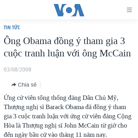
Đường
dẫn
TIN TỨC
truy
TRANG CHỦ
Ông Obama đồng ý tham gia 3
cập
VIỆT NAM
cuộc tranh luận với ông McCain
Tới
HOA KỲ
nội
BIỂN ĐÔNG
03/08/2008
dung
THẾ GIỚI
chính
Chia sẻ
BLOG
Tới
Ứng cử viên tổng thống đảng Dân Chủ Mỹ,
điều
DIỄN ĐÀN
Thượng nghị sĩ Barack Obama đã đồng ý tham
hướng
MỤC
gia 3 cuộc tranh luận với ứng cử viên đảng Cộng
chính
CHUYÊN ĐỀ
TỰ DO BÁO CHÍ
Hòa là Thượng nghị sĩ John McCain từ giờ cho
Đi
HỌC TIẾNG ANH
đến ngày bầu cử vào tháng 11 năm nay.
VẠCH TRẦN TIN GIẢ
CHIẾN TRANH THƯƠNG MẠI CỦA MỸ: QUÁ KHỨ VÀ HIỆN
tới