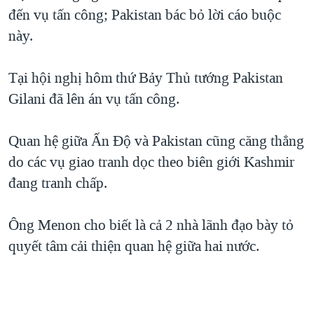
đến vụ tấn công; Pakistan bác bỏ lời cáo buộc
QUAN HỆ VIỆT MỸ
này.
Tại hội nghị hôm thứ Bảy Thủ tướng Pakistan
Gilani đã lên án vụ tấn công.
Quan hệ giữa Ấn Độ và Pakistan cũng căng thẳng
do các vụ giao tranh dọc theo biên giới Kashmir
đang tranh chấp.
Ông Menon cho biết là cả 2 nhà lãnh đạo bày tỏ
quyết tâm cải thiện quan hệ giữa hai nước.