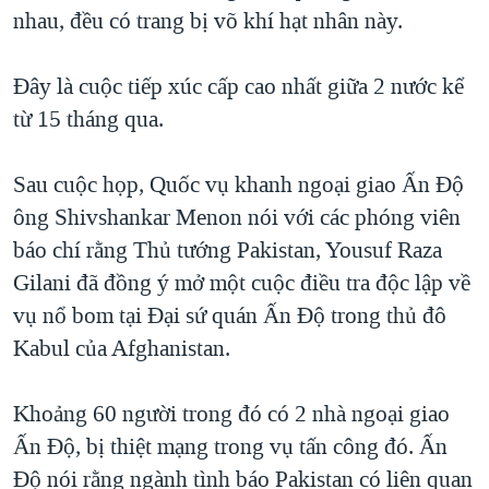
TẠI
nhau, đều có trang bị võ khí hạt nhân này.
VIDEO
"Tìm"
NGƯỜI VIỆT HẢI NGOẠI
HÀNH TRÌNH BẦU CỬ 2024
NGHE
ĐỜI SỐNG
Đây là cuộc tiếp xúc cấp cao nhất giữa 2 nước kể
MỘT NĂM CHIẾN TRANH TẠI DẢI GAZA
KINH TẾ
từ 15 tháng qua.
MẠNG XÃ HỘI
GIẢI MÃ VÀNH ĐAI & CON ĐƯỜNG
KHOA HỌC
NGÀY TỊ NẠN THẾ GIỚI
Sau cuộc họp, Quốc vụ khanh ngoại giao Ấn Độ
SỨC KHOẺ
TRỊNH VĨNH BÌNH - NGƯỜI HẠ 'BÊN THẮNG CUỘC'
ông Shivshankar Menon nói với các phóng viên
Ngôn ngữ khác
VĂN HOÁ
GROUND ZERO – XƯA VÀ NAY
báo chí rằng Thủ tướng Pakistan, Yousuf Raza
THỂ THAO
Gilani đã đồng ý mở một cuộc điều tra độc lập về
CHI PHÍ CHIẾN TRANH AFGHANISTAN
GIÁO DỤC
vụ nổ bom tại Đại sứ quán Ấn Độ trong thủ đô
CÁC GIÁ TRỊ CỘNG HÒA Ở VIỆT NAM
Kabul của Afghanistan.
THƯỢNG ĐỈNH TRUMP-KIM TẠI VIỆT NAM
TRỊNH VĨNH BÌNH VS. CHÍNH PHỦ VIỆT NAM
Khoảng 60 người trong đó có 2 nhà ngoại giao
NGƯ DÂN VIỆT VÀ LÀN SÓNG TRỘM HẢI SÂM
Ấn Độ, bị thiệt mạng trong vụ tấn công đó. Ấn
Độ nói rằng ngành tình báo Pakistan có liên quan
BÊN KIA QUỐC LỘ: TIẾNG VỌNG TỪ NÔNG THÔN MỸ