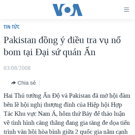
Đường
dẫn
TIN TỨC
truy
TRANG CHỦ
Pakistan đồng ý điều tra vụ nổ
cập
VIỆT NAM
bom tại Ðại sứ quán Ấn
Tới
HOA KỲ
nội
BIỂN ĐÔNG
03/08/2008
dung
THẾ GIỚI
chính
Chia sẻ
BLOG
Tới
Hai Thủ tướng Ấn Độ và Pakistan đã mở hội đàm
điều
DIỄN ĐÀN
bên lề hội nghị thượng đỉnh của Hiệp hội Hợp
hướng
MỤC
Tác Khu vực Nam Á, hôm thứ Bảy để thảo luận
chính
CHUYÊN ĐỀ
TỰ DO BÁO CHÍ
về tình hình căng thẳng đang gia tăng đe dọa tiến
Đi
HỌC TIẾNG ANH
trình vãn hồi hòa bình giữa 2 quốc gia nằm cạnh
VẠCH TRẦN TIN GIẢ
CHIẾN TRANH THƯƠNG MẠI CỦA MỸ: QUÁ KHỨ VÀ HIỆN
tới