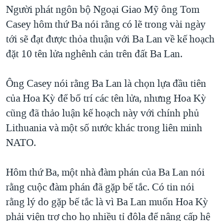
TẠI
Người phát ngôn bộ Ngoại Giao Mỹ ông Tom
VIDEO
"Tìm"
NGƯỜI VIỆT HẢI NGOẠI
HÀNH TRÌNH BẦU CỬ 2024
Casey hôm thứ Ba nói rằng có lẽ trong vài ngày
NGHE
ĐỜI SỐNG
tới sẽ đạt được thỏa thuận với Ba Lan về kế hoạch
MỘT NĂM CHIẾN TRANH TẠI DẢI GAZA
KINH TẾ
đặt 10 tên lửa nghênh cản trên đất Ba Lan.
MẠNG XÃ HỘI
GIẢI MÃ VÀNH ĐAI & CON ĐƯỜNG
KHOA HỌC
NGÀY TỊ NẠN THẾ GIỚI
Ông Casey nói rằng Ba Lan là chọn lựa đầu tiên
SỨC KHOẺ
TRỊNH VĨNH BÌNH - NGƯỜI HẠ 'BÊN THẮNG CUỘC'
của Hoa Kỳ để bố trí các tên lửa, nhưng Hoa Kỳ
Ngôn ngữ khác
VĂN HOÁ
GROUND ZERO – XƯA VÀ NAY
cũng đã thảo luận kế hoạch này với chính phủ
THỂ THAO
Lithuania và một số nước khác trong liên minh
CHI PHÍ CHIẾN TRANH AFGHANISTAN
GIÁO DỤC
NATO.
CÁC GIÁ TRỊ CỘNG HÒA Ở VIỆT NAM
THƯỢNG ĐỈNH TRUMP-KIM TẠI VIỆT NAM
Hôm thứ Ba, một nhà đàm phán của Ba Lan nói
TRỊNH VĨNH BÌNH VS. CHÍNH PHỦ VIỆT NAM
rằng cuộc đàm phán đã gặp bế tắc. Có tin nói
NGƯ DÂN VIỆT VÀ LÀN SÓNG TRỘM HẢI SÂM
rằng lý do gặp bế tắc là vì Ba Lan muốn Hoa Kỳ
phải viện trợ cho họ nhiều tỉ đôla để nâng cấp hệ
BÊN KIA QUỐC LỘ: TIẾNG VỌNG TỪ NÔNG THÔN MỸ