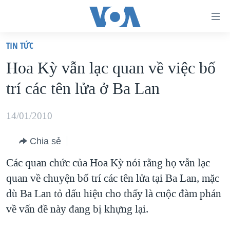
Đường
dẫn
TIN TỨC
truy
TRANG CHỦ
Hoa Kỳ vẫn lạc quan về việc bố
cập
VIỆT NAM
trí các tên lửa ở Ba Lan
Tới
HOA KỲ
nội
BIỂN ĐÔNG
14/01/2010
dung
THẾ GIỚI
chính
Chia sẻ
BLOG
Tới
Các quan chức của Hoa Kỳ nói rằng họ vẫn lạc
điều
DIỄN ĐÀN
quan về chuyện bố trí các tên lửa tại Ba Lan, mặc
hướng
MỤC
dù Ba Lan tỏ dấu hiệu cho thấy là cuộc đàm phán
chính
CHUYÊN ĐỀ
TỰ DO BÁO CHÍ
về vấn đề này đang bị khựng lại.
Đi
HỌC TIẾNG ANH
VẠCH TRẦN TIN GIẢ
CHIẾN TRANH THƯƠNG MẠI CỦA MỸ: QUÁ KHỨ VÀ HIỆN
tới