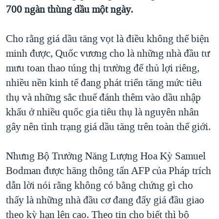
TẠI
700 ngàn thùng dầu một ngày.
VIDEO
"Tìm"
NGƯỜI VIỆT HẢI NGOẠI
HÀNH TRÌNH BẦU CỬ 2024
NGHE
ĐỜI SỐNG
Cho rằng giá dầu tăng vọt là điều không thể biện
MỘT NĂM CHIẾN TRANH TẠI DẢI GAZA
KINH TẾ
minh được, Quốc vương cho là những nhà đầu tư
MẠNG XÃ HỘI
GIẢI MÃ VÀNH ĐAI & CON ĐƯỜNG
KHOA HỌC
mưu toan thao túng thị trường để thủ lợi riêng,
NGÀY TỊ NẠN THẾ GIỚI
nhiều nền kinh tế đang phát triển tăng mức tiêu
SỨC KHOẺ
TRỊNH VĨNH BÌNH - NGƯỜI HẠ 'BÊN THẮNG CUỘC'
thụ và những sắc thuế đánh thêm vào dầu nhập
Ngôn ngữ khác
VĂN HOÁ
GROUND ZERO – XƯA VÀ NAY
khẩu ở nhiều quốc gia tiêu thụ là nguyên nhân
THỂ THAO
gây nên tình trạng giá dầu tăng trên toàn thế giới.
CHI PHÍ CHIẾN TRANH AFGHANISTAN
GIÁO DỤC
CÁC GIÁ TRỊ CỘNG HÒA Ở VIỆT NAM
Nhưng Bộ Trưởng Năng Lượng Hoa Kỳ Samuel
THƯỢNG ĐỈNH TRUMP-KIM TẠI VIỆT NAM
Bodman được hãng thông tấn AFP của Pháp trích
TRỊNH VĨNH BÌNH VS. CHÍNH PHỦ VIỆT NAM
dẫn lời nói rằng không có bằng chứng gì cho
NGƯ DÂN VIỆT VÀ LÀN SÓNG TRỘM HẢI SÂM
thấy là những nhà đầu cơ đang đẩy giá đầu giao
theo kỳ hạn lên cao. Theo tin cho biết thì bộ
BÊN KIA QUỐC LỘ: TIẾNG VỌNG TỪ NÔNG THÔN MỸ