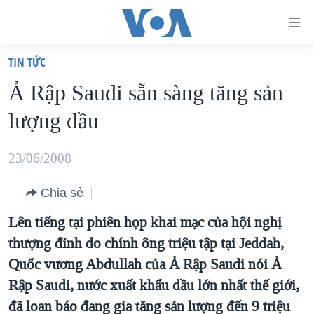
Đường
dẫn
TIN TỨC
truy
TRANG CHỦ
Ả Rập Saudi sẵn sàng tăng sản
cập
VIỆT NAM
lượng dầu
Tới
HOA KỲ
nội
BIỂN ĐÔNG
23/06/2008
dung
THẾ GIỚI
chính
Chia sẻ
BLOG
Tới
Lên tiếng tại phiên họp khai mạc của hội nghị
điều
DIỄN ĐÀN
thượng đỉnh do chính ông triệu tập tại Jeddah,
hướng
MỤC
Quốc vương Abdullah của Ả Rập Saudi nói Ả
chính
CHUYÊN ĐỀ
TỰ DO BÁO CHÍ
Rập Saudi, nước xuất khẩu dầu lớn nhất thế giới,
Đi
HỌC TIẾNG ANH
đã loan báo đang gia tăng sản lượng đến 9 triệu
VẠCH TRẦN TIN GIẢ
CHIẾN TRANH THƯƠNG MẠI CỦA MỸ: QUÁ KHỨ VÀ HIỆN
tới