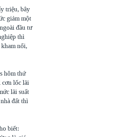
y triệu, bây
tức giảm một
ngoài đầu tư
nghiệp thì
g kham nổi,
ss hôm thứ
 cơn lốc lãi
mức lãi suất
nhà đất thì
ho biết: