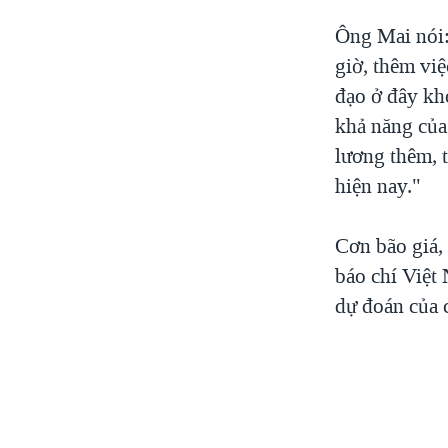
Ông Mai nói:
giờ, thêm vi
đạo ở đây kho
khả năng của
lương thêm, 
hiện nay."
Cơn bão giá,
báo chí Việt 
dự đoán của 