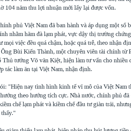
hờ 104 năm thu lợi nhuận mới lấy lại được vốn.
chính phủ Việt Nam đã ban hành và áp dụng một số b
chính nhằm hãm đà lạm phát, vực dậy thị trường chứn
ư mọi việc đều quá chậm, hoặc quá trễ, theo nhận đị
. Ông Bùi Kiến Thành, một chuyên viên tài chính từ 
ố Thủ tướng Võ văn Kiệt, hiện làm tư vấn cho nhiều
p tác làm ăn tại Việt Nam, nhận định.
i: "Hiện nay tình hình kinh tế vĩ mô của Việt Nam t
 hướng theo hướng tích cực. Nhà nước, chính phủ đã
kiềm chế lạm phát và kiềm chế đầu tư giàn trải, nhưn
 thấy."
u giảm thiểu lạm phát, biện pháp thu hút lượng tiền