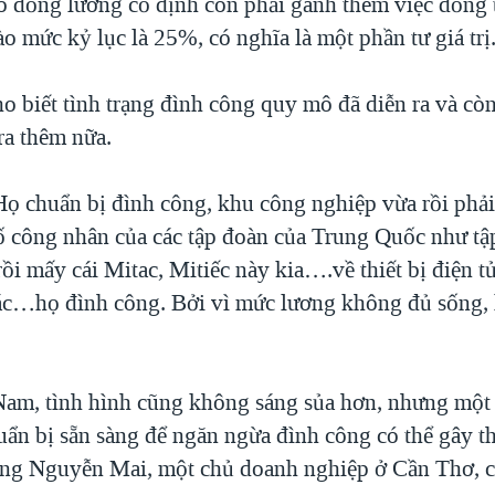
 đồng lương cố định còn phải gánh thêm việc đồng t
o mức kỷ lục là 25%, có nghĩa là một phần tư giá trị
o biết tình trạng đình công quy mô đã diễn ra và cò
ra thêm nữa.
Họ chuẩn bị đình công, khu công nghiệp vừa rồi phải
ố công nhân của các tập đoàn của Trung Quốc như t
ồi mấy cái Mitac, Mitiếc này kia….về thiết bị điện tử
ác…họ đình công. Bởi vì mức lương không đủ sống, 
am, tình hình cũng không sáng sủa hơn, nhưng một
ẩn bị sẵn sàng để ngăn ngừa đình công có thể gây th
Ông Nguyễn Mai, một chủ doanh nghiệp ở Cần Thơ, c