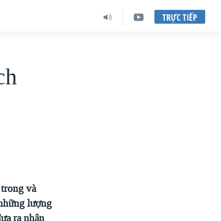
TRỰC TIẾP
ch
 trong và
 những lượng
đưa ra nhận