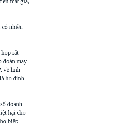
iền mất giá,
.
n có nhiều
 họp rất
ập đoàn may
, về linh
là họ đình
 số doanh
iệt hại cho
ho biết: