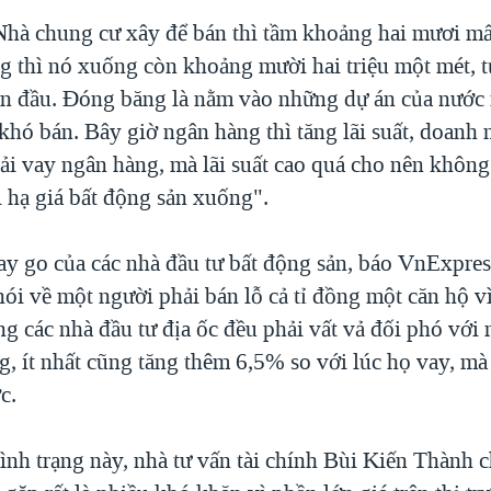
Nhà chung cư xây để bán thì tầm khoảng hai mươi mấ
g thì nó xuống còn khoảng mười hai triệu một mét, 
an đầu. Đóng băng là nằm vào những dự án của nước 
 khó bán. Bây giờ ngân hàng thì tăng lãi suất, doanh 
hải vay ngân hàng, mà lãi suất cao quá cho nên khôn
i hạ giá bất động sản xuống".
gay go của các nhà đầu tư bất động sản, báo VnExpre
ói về một người phải bán lỗ cả tỉ đồng một căn hộ vì
g các nhà đầu tư địa ốc đều phải vất vả đối phó với 
, ít nhất cũng tăng thêm 6,5% so với lúc họ vay, mà 
c.
ình trạng này, nhà tư vấn tài chính Bùi Kiến Thành c