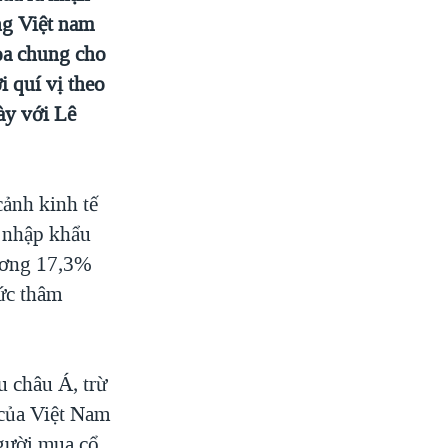
ng Việt nam
họa chung cho
 quí vị theo
ày với Lê
cảnh kinh tế
 nhập khẩu
đương 17,3%
ức thâm
u châu Á, trừ
 của Việt Nam
người mua cổ