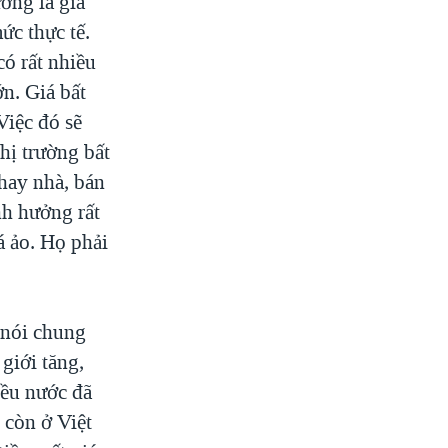
ường là giá
ức thực tế.
có rất nhiều
ớn. Giá bất
Việc đó sẽ
hị trường bất
 hay nhà, bán
nh hưởng rất
á ảo. Họ phải
à nói chung
giới tăng,
iều nước đã
, còn ở Việt