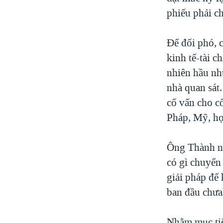
VIỆT NAM
phiếu phải c
NGƯ DÂN VIỆT VÀ LÀN SÓNG
TRỘM HẢI SÂM
Để đối phó, 
kinh tế-tài 
BÊN KIA QUỐC LỘ: TIẾNG VỌNG
TỪ NÔNG THÔN MỸ
nhiên hầu nh
QUAN HỆ VIỆT MỸ
nhà quan sát
cố vấn cho c
Pháp, Mỹ, hợ
Ông Thành nó
có gì chuyển
giải pháp để 
ban đầu chưa
Nhằm mục tiê