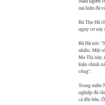
Nam người có
mà hiện đã và
Bà Thu Hà ch
nguy cơ xảy 
Bà Hà nói: "
nhiều. Một s
Ma Thị này, r
kiện chính x
công".
Trong miền N
nghiệp đã chu
cả đôi bên. 