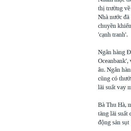
thị trường v
Nhà nước đã 
chuyền khiến 
'cạnh tranh'.
Ngân hàng Đạ
Oceanbank', 
âu. Ngân hàn
cũng có thưởn
lãi suất vay
Bà Thu Hà, m
tăng lãi suất
động sản sụt 