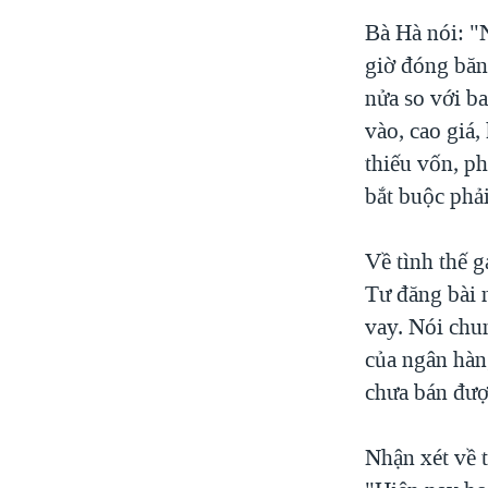
Bà Hà nói: "
giờ đóng băn
nửa so với b
vào, cao giá,
thiếu vốn, p
bắt buộc phả
Về tình thế 
Tư đăng bài n
vay. Nói chun
của ngân hàng
chưa bán đượ
Nhận xét về t