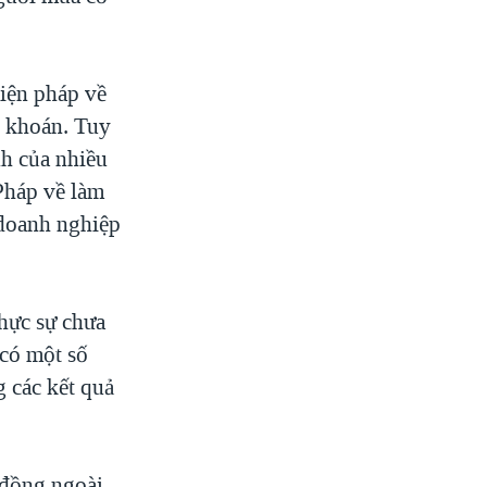
iện pháp về
g khoán. Tuy
nh của nhiều
Pháp về làm
 doanh nghiệp
hực sự chưa
 có một số
g các kết quả
 đồng ngoài