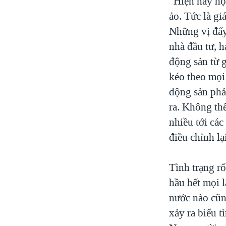
"Hiện nay họ 
ảo. Tức là gi
Những vị đấy 
nhà đầu tư, h
động sản từ g
kéo theo mọi
động sản phải
ra. Không th
nhiều tới các
điều chỉnh l
Tình trạng rố
hầu hết mọi l
nước nào cũn
xảy ra biểu t