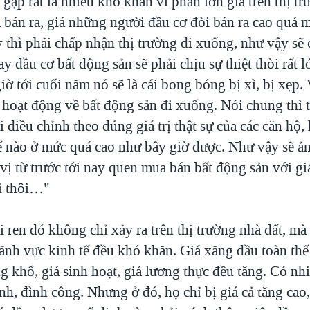
gặp rất là nhiều khó khăn vì phần lớn giá trên thị tr
á bán ra, giá những người đầu cơ đòi bán ra cao quá m
thì phải chấp nhận thị trường đi xuống, như vậy sẽ 
ay đầu cơ bất động sản sẽ phải chịu sự thiệt thòi rất l
iờ tới cuối năm nó sẽ là cái bong bóng bị xì, bị xẹp. 
 hoạt động về bất động sản đi xuống. Nói chung thì t
 điều chỉnh theo đúng giá trị thật sự của các căn hộ,
ể nào ở mức quá cao như bây giờ được. Như vậy sẽ ả
 vị từ trước tới nay quen mua bán bất động sản với gi
ại thôi…"
i ren đó không chỉ xảy ra trên thị trường nhà đất, m
ãnh vực kinh tế đều khó khăn. Giá xăng dầu toàn thế 
g khổ, giá sinh hoạt, giá lương thực đều tăng. Có nh
ình, đình công. Nhưng ở đó, họ chỉ bị giá cả tăng cao