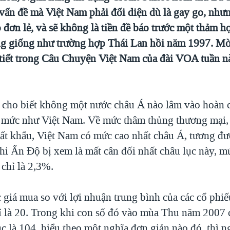
 vấn đề mà Việt Nam phải đối diện dù là gay go, như
 đơn lẻ, và sẽ không là tiền đề báo trước một thảm 
g giống như trường hợp Thái Lan hồi năm 1997. Mời
 tiết trong Câu Chuyện Việt Nam của đài VOA tuần n
e cho biết không một nước châu Á nào lâm vào hoàn 
á mức như Việt Nam. Về mức thâm thủng thương mại,
ất khẩu, Việt Nam có mức cao nhất châu Á, tương 
hi Ấn Độ bị xem là mất cân đối nhất châu lục này, m
chỉ là 2,3%.
 giá mua so với lợi nhuận trung bình của các cổ phiế
ỉ là 20. Trong khi con số đó vào mùa Thu năm 2007
c là 104, hiểu theo một nghĩa đơn giản nào đó, thì 