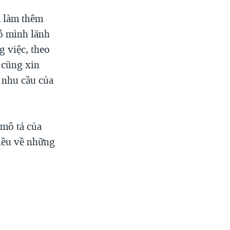
a làm thêm
ỗ mình lãnh
g việc, theo
 cũng xin
 nhu cầu của
 mô tả của
hiều về những