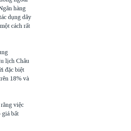
 Ngân hàng
 tác dụng dây
 một cách rất
ùng
du lịch Châu
i đặc biệt
 trên 18% và
 rằng việc
 giá bất