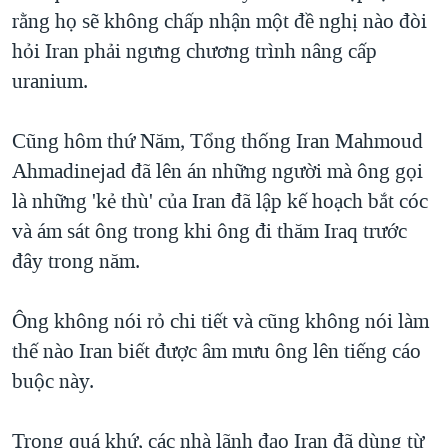
rằng họ sẽ không chấp nhận một đề nghị nào đòi
QUAN HỆ VIỆT MỸ
hỏi Iran phải ngưng chương trình nâng cấp
uranium.
Cũng hôm thứ Năm, Tổng thống Iran Mahmoud
Ahmadinejad đã lên án những người mà ông gọi
là những 'kẻ thù' của Iran đã lập kế hoạch bắt cóc
và ám sát ông trong khi ông đi thăm Iraq trước
đây trong năm.
Ông không nói rỏ chi tiết và cũng không nói làm
thế nào Iran biết được âm mưu ông lên tiếng cáo
buộc này.
Trong quá khứ, các nhà lãnh đạo Iran đã dùng từ