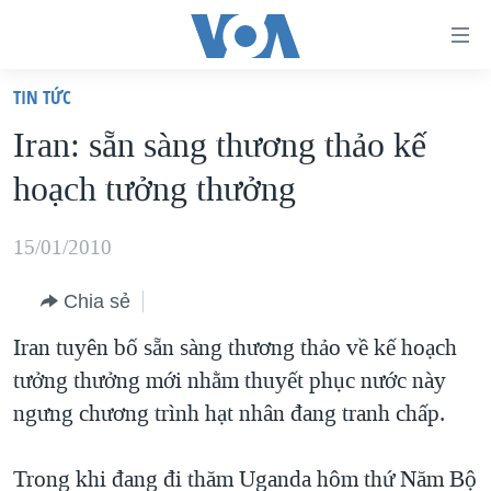
Đường
dẫn
TIN TỨC
truy
TRANG CHỦ
Iran: sẵn sàng thương thảo kế
cập
VIỆT NAM
hoạch tưởng thưởng
Tới
HOA KỲ
nội
BIỂN ĐÔNG
15/01/2010
dung
THẾ GIỚI
chính
Chia sẻ
BLOG
Tới
Iran tuyên bố sẵn sàng thương thảo về kế hoạch
điều
DIỄN ĐÀN
tưởng thưởng mới nhằm thuyết phục nước này
hướng
MỤC
ngưng chương trình hạt nhân đang tranh chấp.
chính
CHUYÊN ĐỀ
TỰ DO BÁO CHÍ
Đi
HỌC TIẾNG ANH
Trong khi đang đi thăm Uganda hôm thứ Năm Bộ
VẠCH TRẦN TIN GIẢ
CHIẾN TRANH THƯƠNG MẠI CỦA MỸ: QUÁ KHỨ VÀ HIỆN
tới