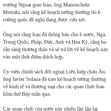
TẠI
trưởng Ngoai giao Iran, ông Manouchehr
VIDEO
"Tìm"
NGƯỜI VIỆT HẢI NGOẠI
HÀNH TRÌNH BẦU CỬ 2024
Mottaki, nói rằng kế hoạch tưởng thưởng do 6
NGHE
ĐỜI SỐNG
cường quốc đề nghị đang được cứu xét.
MỘT NĂM CHIẾN TRANH TẠI DẢI GAZA
KINH TẾ
MẠNG XÃ HỘI
GIẢI MÃ VÀNH ĐAI & CON ĐƯỜNG
KHOA HỌC
Ông nói rằng Iran đã thông báo cho 6 nước, Nga,
NGÀY TỊ NẠN THẾ GIỚI
Trung Quốc, Pháp, Đức, Anh và Hoa Kỳ, rằng họ
SỨC KHOẺ
TRỊNH VĨNH BÌNH - NGƯỜI HẠ 'BÊN THẮNG CUỘC'
sẵn sàng thương thảo và sẽ trả lời về kế hoạch này
Ngôn ngữ khác
VĂN HOÁ
GROUND ZERO – XƯA VÀ NAY
vào một thời điểm thích hợp.
THỂ THAO
CHI PHÍ CHIẾN TRANH AFGHANISTAN
GIÁO DỤC
Ủy viên chính sách đối ngoại Liên hiệp châu Âu,
CÁC GIÁ TRỊ CỘNG HÒA Ở VIỆT NAM
ông Javier Solana đã trao kế hoạch tưởng thưởng
THƯỢNG ĐỈNH TRUMP-KIM TẠI VIỆT NAM
về kinh tế và thương mại cho các quan chức Iran
TRỊNH VĨNH BÌNH VS. CHÍNH PHỦ VIỆT NAM
hôm thứ Bảy tuần qua.
NGƯ DÂN VIỆT VÀ LÀN SÓNG TRỘM HẢI SÂM
Các quan chức của nước này nhiều lần lập lại
BÊN KIA QUỐC LỘ: TIẾNG VỌNG TỪ NÔNG THÔN MỸ