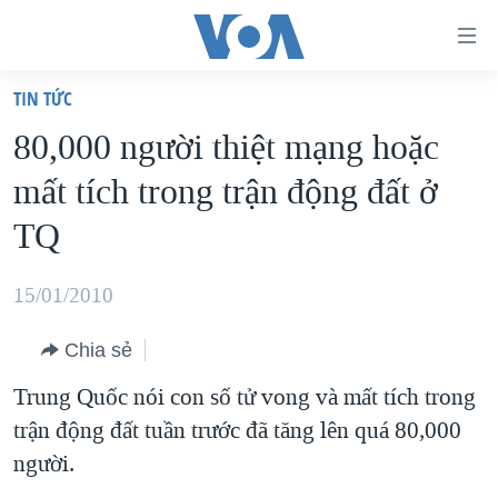
Đường
dẫn
TIN TỨC
truy
TRANG CHỦ
80,000 người thiệt mạng hoặc
cập
VIỆT NAM
mất tích trong trận động đất ở
Tới
HOA KỲ
nội
TQ
BIỂN ĐÔNG
dung
THẾ GIỚI
chính
15/01/2010
BLOG
Tới
Chia sẻ
điều
DIỄN ĐÀN
hướng
Trung Quốc nói con số tử vong và mất tích trong
MỤC
chính
trận động đất tuần trước đã tăng lên quá 80,000
CHUYÊN ĐỀ
TỰ DO BÁO CHÍ
Đi
người.
HỌC TIẾNG ANH
VẠCH TRẦN TIN GIẢ
CHIẾN TRANH THƯƠNG MẠI CỦA MỸ: QUÁ KHỨ VÀ HIỆN
tới