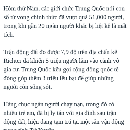
TẠI
VIDEO
"Tìm"
NGƯỜI VIỆT HẢI NGOẠI
Hôm thứ Năm, các giới chức Trung Quốc nói con
HÀNH TRÌNH BẦU CỬ 2024
NGHE
số tử vong chính thức đã vượt quá 51,000 người,
ĐỜI SỐNG
MỘT NĂM CHIẾN TRANH TẠI DẢI GAZA
trong khi gần 20 ngàn người khác bị liệt kê là mất
KINH TẾ
MẠNG XÃ HỘI
tích.
GIẢI MÃ VÀNH ĐAI & CON ĐƯỜNG
KHOA HỌC
NGÀY TỊ NẠN THẾ GIỚI
SỨC KHOẺ
Trận động đất đo được 7,9 độ trên địa chấn kế
TRỊNH VĨNH BÌNH - NGƯỜI HẠ 'BÊN THẮNG CUỘC'
Ngôn ngữ khác
VĂN HOÁ
Richter đã khiến 5 triệu người lâm vào cảnh vô
GROUND ZERO – XƯA VÀ NAY
gia cư. Trung Quốc kêu gọi cộng đồng quốc tế
THỂ THAO
CHI PHÍ CHIẾN TRANH AFGHANISTAN
đóng góp thêm 3 triệu lều bạt để giúp những
GIÁO DỤC
người còn sống sót.
CÁC GIÁ TRỊ CỘNG HÒA Ở VIỆT NAM
THƯỢNG ĐỈNH TRUMP-KIM TẠI VIỆT NAM
Hàng chục ngàn người chạy nạn, trong đó có
TRỊNH VĨNH BÌNH VS. CHÍNH PHỦ VIỆT NAM
nhiều trẻ em, đã bị ly tán với gia đình sau trận
NGƯ DÂN VIỆT VÀ LÀN SÓNG TRỘM HẢI SÂM
động đất, hiện đang tạm trú tại một sân vận động
BÊN KIA QUỐC LỘ: TIẾNG VỌNG TỪ NÔNG THÔN MỸ